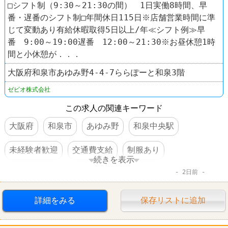
□シフト制（9:30～21:30の間） 1日実働8時間、早
番・遅番のシフト制□年間休日115日※店舗営業時間に準
じて変動あり有給休暇取得5日以上/年≪シフト例≫早
番 9:00～19:00遅番 12:00～21:30※お昼休憩1時
間と小休憩が．．．
大阪府和泉市あゆみ野4-4-7ららぽーと和泉3階
ゼビオ株式会社
この求人の関連キーワード
大阪府
和泉市
あゆみ野
和泉中央駅
未経験者歓迎
交通費支給
制服あり
続きを表示
2日前
社員登用あり
車・バイク通勤可
賞与あり
スポーツショップ
スーパースポーツゼビオ
詳細をみる
保存リストに追加