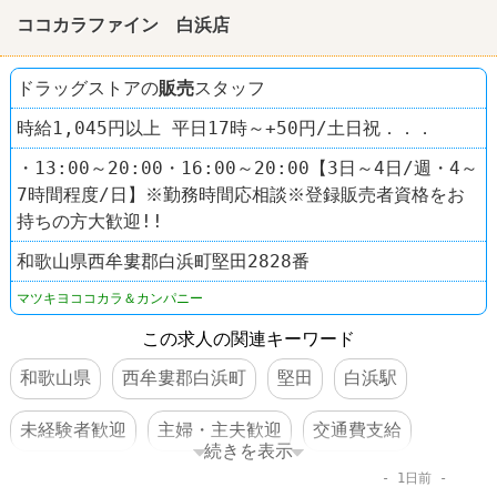
ココカラファイン 白浜店
ドラッグストアの
販売
スタッフ
時給1,045円以上 平日17時～+50円/土日祝．．．
・13:00～20:00・16:00～20:00【3日～4日/週・4～
7時間程度/日】※勤務時間応相談※登録販売者資格をお
持ちの方大歓迎!!
和歌山県西牟婁郡白浜町堅田2828番
マツキヨココカラ＆カンパニー
この求人の関連キーワード
和歌山県
西牟婁郡白浜町
堅田
白浜駅
未経験者歓迎
主婦・主夫歓迎
交通費支給
続きを表示
1日前
社保完備
車・バイク通勤可
禁煙・分煙