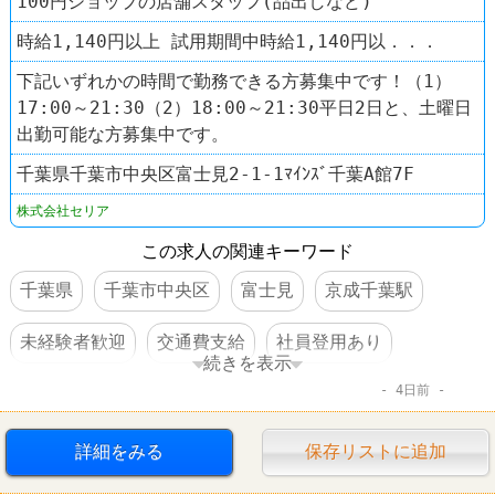
100円ショップの店舗スタッフ(品出しなど)
時給1,140円以上 試用期間中時給1,140円以．．．
下記いずれかの時間で勤務できる方募集中です！（1）
17:00～21:30（2）18:00～21:30平日2日と、土曜日
出勤可能な方募集中です。
千葉県千葉市中央区富士見2-1-1ﾏｲﾝｽﾞ千葉A館7F
株式会社セリア
この求人の関連キーワード
千葉県
千葉市中央区
富士見
京成千葉駅
未経験者歓迎
交通費支給
社員登用あり
続きを表示
4日前
駅チカ
禁煙・分煙
100円ショップ
Seria（セリア）
詳細をみる
保存リストに追加