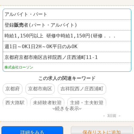
アルバイト・パート
登録
販売
者(パート・アルバイト)
時給1,150円以上 研修中時給1,150円(研修．．．
週1日～OK1日2H～OK平日のみOK
京都府京都市南区吉祥院西ノ庄西浦町11‐1
株式会社ローソン
この求人の関連キーワード
京都府
京都市南区
吉祥院西ノ庄西浦町
西大路駅
未経験者歓迎
主婦・主夫歓迎
続きを表示
3日前
経験者優遇
社員登用あり
車・バイク通勤可
コンビニ
ローソン
詳細をみる
保存リストに追加