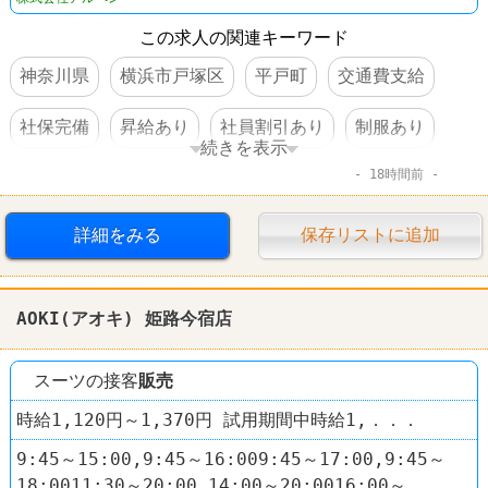
この求人の関連キーワード
神奈川県
横浜市戸塚区
平戸町
交通費支給
社保完備
昇給あり
社員割引あり
制服あり
続きを表示
18時間前
社員登用あり
禁煙・分煙
スポーツショップ
ゴルフ5
詳細をみる
保存リストに追加
AOKI(アオキ) 姫路今宿店
スーツの接客
販売
時給1,120円～1,370円 試用期間中時給1,．．．
9:45～15:00,9:45～16:009:45～17:00,9:45～
18:0011:30～20:00,14:00～20:0016:00～