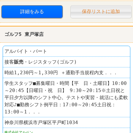
ドラッグストア
ココカラファイン
詳細をみる
保存リストに追加
ゴルフ5 東戸塚店
アルバイト・パート
接客
販売
・レジスタッフ(ゴルフ)
時給1,230円～1,330円 ＋通勤手当規程内支．．．
学生スタッフ■募集曜日・時間【平 日・土曜日】10:00
～20:45【日曜日・祝 日】 9:30～20:15※土日祝と
平日夕方以降のシフト中心。テストや実習・就活にも柔軟
対応♪■勤務シフト例平日：17:00～20:45土日祝：
13:00～1．．．
神奈川県横浜市戸塚区平戸町1034
株式会社アルペン