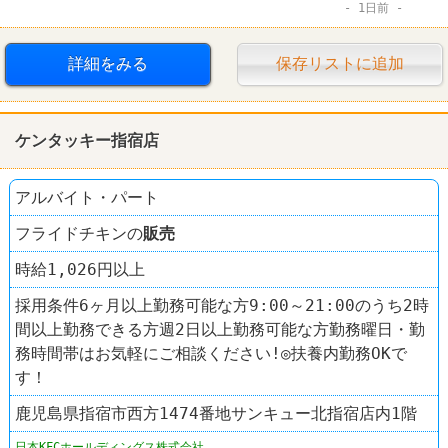
1日前
車・バイク通勤可
禁煙・分煙
ドラッグストア
マツモトキヨシ
詳細をみる
保存リストに追加
ケンタッキー指宿店
アルバイト・パート
フライドチキンの
販売
時給1,026円以上
採用条件6ヶ月以上勤務可能な方9:00～21:00のうち2時
間以上勤務できる方週2日以上勤務可能な方勤務曜日・勤
務時間帯はお気軽にご相談ください!◎扶養内勤務OKで
す！
鹿児島県指宿市西方1474番地サンキュー北指宿店内1階
日本KFCホールディングス株式会社