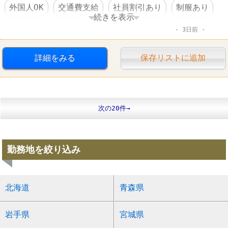
外国人OK
交通費支給
社員割引あり
制服あり
続きを表示
3日前
社員登用あり
車・バイク通勤可
髪型自由
ファーストフード
ケンタッキーフライドチキン
詳細をみる
保存リストに追加
次の20件→
勤務地を絞り込み
北海道
青森県
岩手県
宮城県