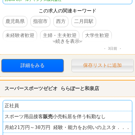
この求人の関連キーワード
鹿児島県
指宿市
西方
二月田駅
未経験者歓迎
主婦・主夫歓迎
大学生歓迎
続きを表示
3日前
交通費支給
社員割引あり
制服あり
社員登用あり
髪型自由
ファーストフード
詳細をみる
保存リストに追加
ケンタッキーフライドチキン
スーパースポーツゼビオ ららぽーと和泉店
正社員
スポーツ用品接客
販売
小売転居を伴う転勤なし
月給21万円～30万円 経験・能力をお伺いの上スタ．．．