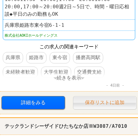
20:00,17:00～20:00週2日～5日で、時間・曜日応相
談◆平日のみの勤務もOK
兵庫県姫路市東今宿6-1-1
株式会社AOKIホールディングス
この求人の関連キーワード
兵庫県
姫路市
東今宿
播磨高岡駅
未経験者歓迎
大学生歓迎
交通費支給
続きを表示
4日前
社保完備
昇給あり
車・バイク通勤可
賞与あり
ファッション・コスメ
AOKI
詳細をみる
保存リストに追加
テックランドシーザイドひたちなか店※W3087/A7010