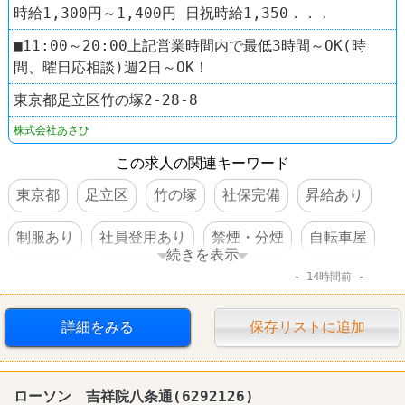
時給1,300円～1,400円 日祝時給1,350．．．
■11:00～20:00上記営業時間内で最低3時間～OK(時
間、曜日応相談)週2日～OK！
東京都足立区竹の塚2-28-8
株式会社あさひ
この求人の関連キーワード
東京都
足立区
竹の塚
社保完備
昇給あり
制服あり
社員登用あり
禁煙・分煙
自転車屋
続きを表示
14時間前
サイクルベースあさひ
詳細をみる
保存リストに追加
ローソン 吉祥院八条通(6292126)