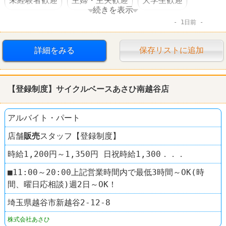
未経験者歓迎
主婦・主夫歓迎
大学生歓迎
続きを表示
1日前
交通費支給
社保完備
昇給あり
社員割引あり
社員登用あり
車・バイク通勤可
禁煙・分煙
詳細をみる
保存リストに追加
ファッション・コスメ
その他小売店
【登録制度】サイクルベースあさひ南越谷店
スタディオクリップ
アルバイト・パート
店舗
販売
スタッフ【登録制度】
時給1,200円～1,350円 日祝時給1,300．．．
■11:00～20:00上記営業時間内で最低3時間～OK(時
間、曜日応相談)週2日～OK！
埼玉県越谷市新越谷2-12-8
株式会社あさひ