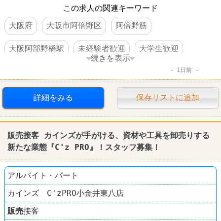
この求人の関連キーワード
大阪府
大阪市阿倍野区
阿倍野筋
大阪阿部野橋駅
未経験者歓迎
大学生歓迎
続きを表示
1日前
交通費支給
社保完備
昇給あり
社員割引あり
社員登用あり
駅チカ
禁煙・分煙
詳細をみる
保存リストに追加
ファッション・コスメ
その他小売店
ニコアンド
販売
接客 カインズが手がける、資材や工具を卸売りする
新たな業態『C'z PRO』！スタッフ募集！
アルバイト・パート
カインズ C'zPRO小金井東八店
販売
接客