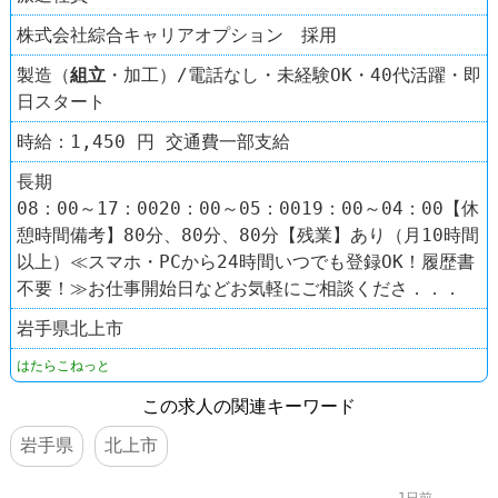
株式会社綜合キャリアオプション 採用
製造（
組立
・加工）/電話なし・未経験OK・40代活躍・即
日スタート
時給：1,450 円 交通費一部支給
長期
08：00～17：0020：00～05：0019：00～04：00【休
憩時間備考】80分、80分、80分【残業】あり（月10時間
以上）≪スマホ・PCから24時間いつでも登録OK！履歴書
不要！≫お仕事開始日などお気軽にご相談くださ．．．
岩手県北上市
はたらこねっと
この求人の関連キーワード
岩手県
北上市
1日前