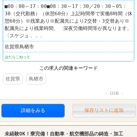
■08：00～17：00■08：30～17：30／20：30～05：
30（交代勤務）（休憩60分）上記時間帯で実働8時間（休
憩60分）※残業あり※配属先により2交替・3交替あり※
配属先により残業時間、 深夜労働時間等が異なります。
〈スケジュ．．．
佐賀県鳥栖市
はたらこねっと
この求人の関連キーワード
佐賀県
鳥栖市
1日前
詳細をみる
保存リストに追加
未経験OK！寮完備！自動車・航空機部品の鋳造・加工