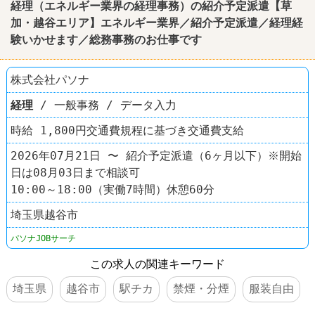
経理
（エネルギー業界の
経理
事務）の紹介予定派遣【草
加・越谷エリア】エネルギー業界／紹介予定派遣／
経理
経
験いかせます／総務事務のお仕事です
株式会社パソナ
経理
/ 一般事務 / データ入力
時給 1,800円交通費規程に基づき交通費支給
2026年07月21日 〜 紹介予定派遣（6ヶ月以下）※開始
日は08月03日まで相談可
10:00～18:00（実働7時間）休憩60分
埼玉県越谷市
パソナJOBサーチ
この求人の関連キーワード
埼玉県
越谷市
駅チカ
禁煙・分煙
服装自由