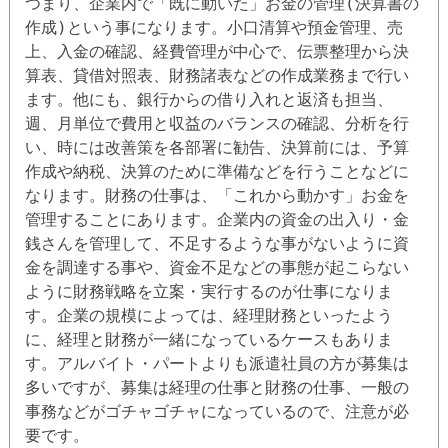
つまり、企業内で「既に動いた」お金の管理(決算書の
作成)という事になります。小口清算や預金管理、売
上、入金の確認、経費管理が中心で、伝票整理から決
算表、貸借対照表、財務諸表などの作成業務まで行い
ます。他にも、銀行からの借り入れと返済も担当、
週、月単位で費用と収益のバランスの確認、分析を行
い、時には改善策を各部署に勧告、決算前には、予算
作成や納税、決算のために準備などを行うことなどに
なります。財務の仕事は、「これから動かす」お金を
管理することにあります。企業内の資金の出入り・金
銭さんを管理して、不足するような事がないように資
金を調達する事や、資金不足などの事態が起こらない
ように財務戦略を立案・実行するのが仕事になりま
す。企業の規模によっては、経理財務といったよう
に、経理と財務が一緒になっているケースもありま
す。アルバイト・パートよりも派遣社員の方が募集は
多いですが、募集は経理の仕事と財務の仕事、一般の
事務などがゴチャゴチャになっているので、注意が必
要です。