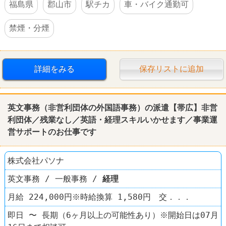
福島県
郡山市
駅チカ
車・バイク通勤可
禁煙・分煙
詳細をみる
保存リストに追加
英文事務（非営利団体の外国語事務）の派遣【帯広】非営
利団体／残業なし／英語・
経理
スキルいかせます／事業運
営サポートのお仕事です
株式会社パソナ
英文事務 / 一般事務 /
経理
月給 224,000円※時給換算 1,580円 交．．．
即日 〜 長期（6ヶ月以上の可能性あり）※開始日は07月