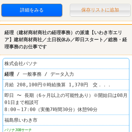
詳細をみる
保存リストに追加
経理
（建材商材商社の
経理
事務）の派遣【いわき市エリ
ア】建材商材商社／土日祝休み／即日スタート／総務・
経
理
事務のお仕事です
株式会社パソナ
経理
/ 一般事務 / データ入力
月給 208,100円※時給換算 1,370円 交．．．
即日 〜 長期（6ヶ月以上の可能性あり）※開始日は08月
01日まで相談可
8:00～17:00（実働7時間30分）休憩90分
福島県いわき市
パソナJOBサーチ