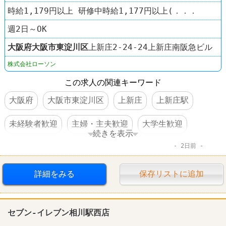
時給1,179円以上 研修中時給1,177円以上(．．．
週2日～OK
大阪府
大阪市東淀川区
上新庄2‐24‐24上新庄南阪急ビル
株式会社ローソン
この求人の関連キーワード
大阪府
大阪市東淀川区
上新庄
上新庄駅
未経験者歓迎
主婦・主夫歓迎
大学生歓迎
続きを表示
2日前
経験者優遇
社員登用あり
駅チカ
コンビニ
ローソン
詳細をみる
保存リストに追加
セブン-イレブン相川駅西店