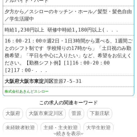
アルバイト・パート
夕方から／スシローのキッチン・ホール／髪型・髪色自由
／学生活躍中
時給1,230円以上 研修中時給1,180円以上(．．．
16：00-21：00※週2日・1日3時間から選べる、1週間ご
とのシフト制です 学校帰りの17時から」「土日祝のみ勤
務希望」「平日を中心に入りたい」など、希望をお伝えく
ださい。【勤務シフト例】[1]16：00-20：00
[2]17：00-．．．
大阪府
大阪市東淀川区
菅原7-5-31
株式会社あきんどスシロー
この求人の関連キーワード
大阪府
大阪市東淀川区
菅原
下新庄駅
未経験者歓迎
主婦・主夫歓迎
大学生歓迎
続きを表示