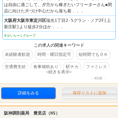
は自由に過ごして、夕方から稼ぎたいフリーターさん◆閉
店に向けた片づけ中心だから落ち着．．．
大阪府
大阪市東淀川区
瑞光1丁目2-5グラン・ノア2F[上
新庄駅]より徒歩2分ほか．．．
すかいらーくグループ
この求人の関連キーワード
未経験者歓迎
時間・曜日指定可
短時間でもＯＫ
交通費支給
食事補助あり
駅チカ
ファミレス
続きを表示
6日前
ガスト
詳細をみる
保存リストに追加
阪神調剤薬局 豊里店（HS）