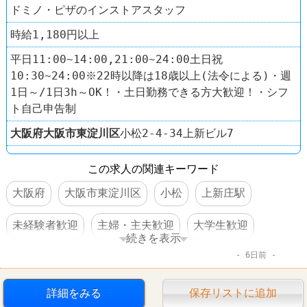
ドミノ・ピザのインストアスタッフ
時給1,180円以上
平日11:00~14:00,21:00~24:00土日祝
10:30~24:00※22時以降は18歳以上(法令による)・週
1日～/1日3h～OK！・土日勤務できる方大歓迎！・シフ
ト自己申告制
大阪府
大阪市東淀川区
小松2-4-34上新ビル7
この求人の関連キーワード
大阪府
大阪市東淀川区
小松
上新庄駅
未経験者歓迎
主婦・主夫歓迎
大学生歓迎
続きを表示
6日前
高校生OK
昇給あり
社員割引あり
制服あり
髪型自由
ピザ
ドミノ・ピザ
詳細をみる
保存リストに追加