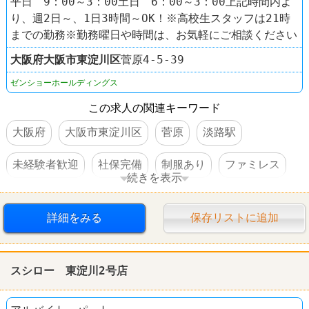
平日 9：00～3：00土日 6：00～3：00上記時間内よ
り、週2日～、1日3時間～OK！※高校生スタッフは21時
までの勤務※勤務曜日や時間は、お気軽にご相談ください
大阪府
大阪市東淀川区
菅原4-5-39
ゼンショーホールディングス
この求人の関連キーワード
大阪府
大阪市東淀川区
菅原
淡路駅
未経験者歓迎
社保完備
制服あり
ファミレス
続きを表示
ココス
詳細をみる
保存リストに追加
スシロー 東淀川2号店