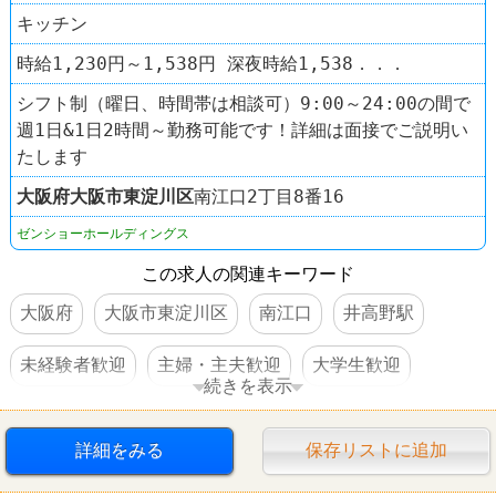
キッチン
時給1,230円～1,538円 深夜時給1,538．．．
シフト制（曜日、時間帯は相談可）9:00～24:00の間で
週1日&1日2時間～勤務可能です！詳細は面接でご説明い
たします
大阪府
大阪市東淀川区
南江口2丁目8番16
ゼンショーホールディングス
この求人の関連キーワード
大阪府
大阪市東淀川区
南江口
井高野駅
未経験者歓迎
主婦・主夫歓迎
大学生歓迎
続きを表示
高校生OK
交通費支給
社保完備
食事補助あり
詳細をみる
保存リストに追加
社員登用あり
学歴不問
すし
はま寿司