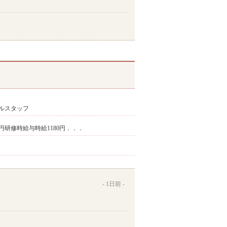
ルスタッフ
00円研修時給与時給1180円．．．
1日前