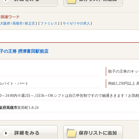
大阪府
/
高槻市
/
萩之庄
ファミレス
サイゼリヤの求人
子の王将 摂津富田駅前店
餃子の王将のキッ
ルバイト・パート
時給1,250円以上 
:00～24:00内※週2日～,1日3h～OKシフトは自己申告制ですので融通ききます！お
阪府
高槻市
富田町1-8-24