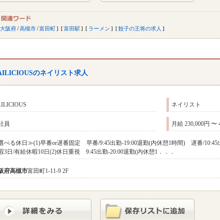
大阪府
/
高槻市
/
富田町
富田駅
ラーメン
餃子の王将の求人
AILICIOUSのネイリスト求人
ILICIOUS
ネイリスト
社員
月給 230,000円 〜 
選べる休日≫(1)早番or遅番固定 早番/9:45出勤-19:00退勤(内休憩1時間) 遅番/10:4
暇3日/有給休暇10日(2)休日重視 9:45出勤-20:00退勤(内休憩1．．．
阪府
高槻市
富田町1-11-9 2F