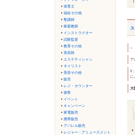
保育士
福祉その他
塾講師
家庭教師
ス
インストラクター
試験監督
教育その他
--
美容師
エステティシャン
ア
ネイリスト
9
美容その他
に
販売
レジ・カウンター
大
接客
イベント
キャンペーン
家電販売
携帯販売
アパレル販売
レジャー・アミューズメント