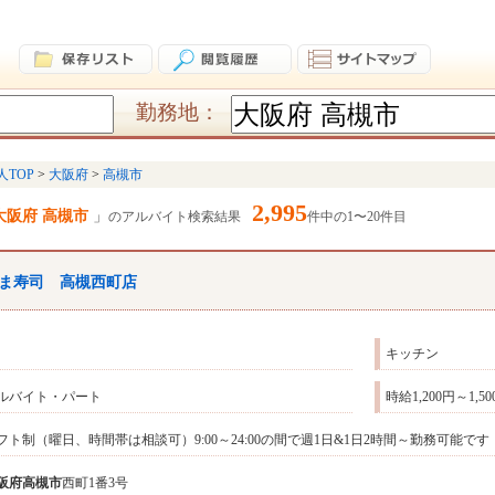
勤務地：
人TOP
大阪府
高槻市
2,995
大阪府 高槻市
のアルバイト検索結果
件中の1〜20件目
ま寿司 高槻西町店
キッチン
ルバイト・パート
時給1,200円～1,5
フト制（曜日、時間帯は相談可）9:00～24:00の間で週1日&1日2時間～勤務可能
阪府
高槻市
西町1番3号