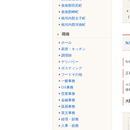
泉南郡田尻町
泉南郡岬町
南河内郡太子町
南河内郡河南町
職種
ホール
N
厨房・キッチン
調理師
デリバリー
NA
ポスティング
正
フードその他
一般事務
≪
OA事務
休
営業事務
金融事務
大
貿易事務
英文事務
経理・財務
人事・総務