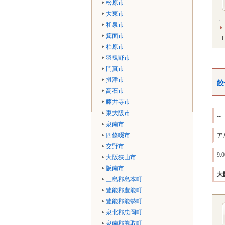
松原市
大東市
和泉市
箕面市
柏原市
羽曳野市
門真市
摂津市
餃
高石市
藤井寺市
東大阪市
--
泉南市
四條畷市
ア
交野市
9
大阪狭山市
阪南市
大
三島郡島本町
豊能郡豊能町
豊能郡能勢町
泉北郡忠岡町
泉南郡熊取町