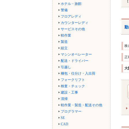
ホテル・旅館
警備
フロアレディ
カウンターレディ
勤
サービスその他
軽作業
製造
株
組立
マシンオペレーター
正
配送・ドライバー
引越し
大
梱包・仕分け・入出荷
フォークリフト
検査・チェック
建設・工事
清掃
軽作業・製造・配送その他
プログラマー
SE
CAD