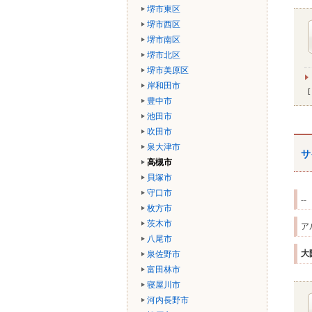
堺市東区
堺市西区
堺市南区
堺市北区
堺市美原区
岸和田市
豊中市
池田市
吹田市
泉大津市
サ
高槻市
貝塚市
守口市
--
枚方市
茨木市
ア
八尾市
大
泉佐野市
富田林市
寝屋川市
河内長野市