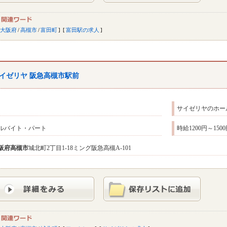
大阪府
/
高槻市
/
富田町
富田駅の求人
イゼリヤ 阪急高槻市駅前
サイゼリヤのホー
ルバイト・パート
時給1200円～15
阪府
高槻市
城北町2丁目1-18ミング阪急高槻A-101