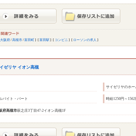
大阪府
/
高槻市
/
富田町
富田駅
コンビニ
ローソンの求人
イゼリヤ イオン高槻
サイゼリヤのホー
ルバイト・パート
時給1250円～15
阪府
高槻市
萩之庄3丁目47-2イオン高槻1F