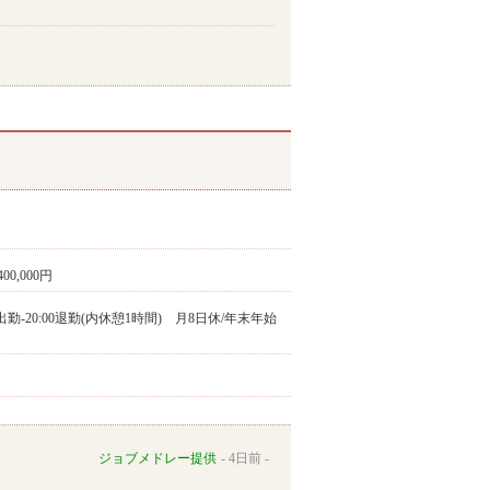
400,000円
5出勤-20:00退勤(内休憩1時間) 月8日休/年末年始
ジョブメドレー提供
4日前