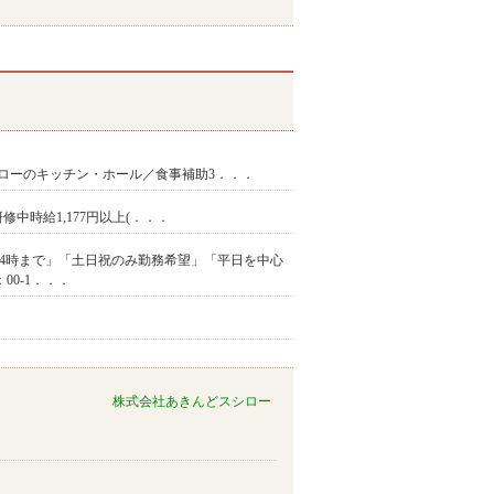
ローのキッチン・ホール／食事補助3．．．
 研修中時給1,177円以上(．．．
間の14時まで」「土日祝のみ勤務希望」「平日を中心
00-1．．．
株式会社あきんどスシロー