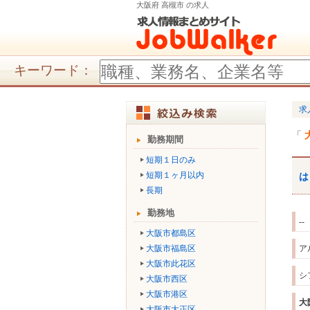
大阪府 高槻市 の求人
キーワード：
求
勤務期間
短期１日のみ
短期１ヶ月以内
は
長期
勤務地
--
大阪市都島区
大阪市福島区
ア
大阪市此花区
シ
大阪市西区
大阪市港区
大
大阪市大正区