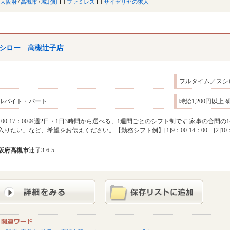
大阪府
/
高槻市
/
城北町
ファミレス
サイゼリヤの求人
シロー 高槻辻子店
フルタイム／スシ
ルバイト・パート
時給1,200円以上
：00-17：00※週2日・1日3時間から選べる、1週間ごとのシフト制です 家事の合
入りたい」など、希望をお伝えください。【勤務シフト例】[1]9：00-14：00 [2]10：
阪府
高槻市
辻子3-6-5