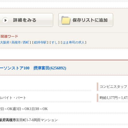
大阪府
/
高槻市
/
西町
総持寺駅
すし
はま寿司の求人
ーソンストア100 摂津富田(6256892)
コンビニスタッフ
ルバイト・パート
時給1,177円～1,47
2日～OK週3日～OK1日3H～OK
阪府
高槻市
富田町1‐7‐6岡田マンション