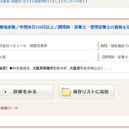
大阪府
/
高槻市
/
辻子
高槻市駅
すし
スシローの求人
務地多数／年間休日120日以上／調理師・栄養士・管理栄養士の資格を
式会社ベネミール 関西営業所
病院・福祉施設で
社員
【調理師・栄養士・
阪府
】◆特別養護老...
大阪府
高槻市
郡家本町...
大阪府
和泉市鶴山台3．．．