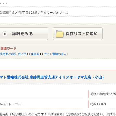
．．．
京都港区虎ノ門4丁目1-28虎ノ門タワーズオフィス
東京都
/
港区
/
虎ノ門
運送業
ヤマト運輸の求人
マト運輸株式会社 東静岡主管支店アイリスオーヤマ支店（小山）
荷物の梱包/封入
ルバイト・パート
時給1300円
期長期（3か月以上）の予定です！※勤務開始日はお気軽にご相談ください。※試用