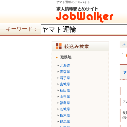
ヤマト運輸のアルバイト
キーワード：
求
勤務地
北海道
青森県
ヤ
岩手県
宮城県
秋田県
--
山形県
ア
福島県
茨城県
長
栃木県
0
群馬県