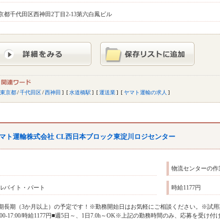
京都千代田区西神田2丁目2-13第六白鳳ビル
東京都
/
千代田区
/
西神田
水道橋駅
運送業
ヤマト運輸の求人
マト運輸株式会社 CL西日本ブロック東淀川ロジセンター
物流センターの作
ルバイト・パート
時給1177円
期長期（3か月以上）の予定です！※勤務開始日はお気軽にご相談ください。※試用
9:00-17:00/時給1177円■週5日～、1日7.0h～OK※上記の勤務時間のみ、応募を受