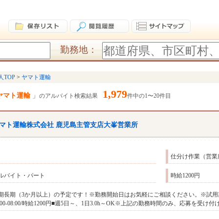
勤務地：
人TOP
ヤマト運輸
1,979
ヤマト運輸
のアルバイト検索結果
件中の1〜20件目
マト運輸株式会社 鹿児島主管支店大峯営業所
仕分け作業（営業
ルバイト・パート
時給1200円
期長期（3か月以上）の予定です！※勤務開始日はお気軽にご相談ください。※試用
5:00-08:00/時給1200円■週5日～、1日3.0h～OK※上記の勤務時間のみ、応募を受