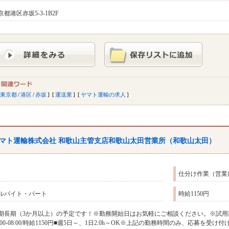
京都港区赤坂5-3-1B2F
東京都
/
港区
/
赤坂
運送業
ヤマト運輸の求人
マト運輸株式会社 和歌山主管支店和歌山太田営業所（和歌山太田）
仕分け作業（営業
ルバイト・パート
時給1150円
期長期（3か月以上）の予定です！※勤務開始日はお気軽にご相談ください。※試用
6:00-08:00/時給1150円■週5日～、1日2.0h～OK※上記の勤務時間のみ、応募を受