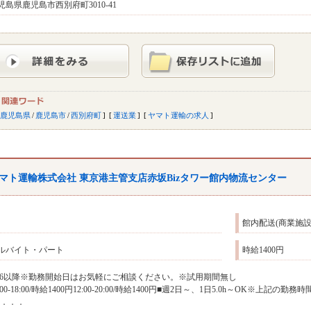
児島県鹿児島市西別府町3010-41
鹿児島県
/
鹿児島市
/
西別府町
運送業
ヤマト運輸の求人
マト運輸株式会社 東京港主管支店赤坂Bizタワー館内物流センター
館内配送(商業施
ルバイト・パート
時給1400円
/16以降※勤務開始日はお気軽にご相談ください。※試用期間無し
0:00-18:00/時給1400円12:00-20:00/時給1400円■週2日～、1日5.0h～O
(．．．