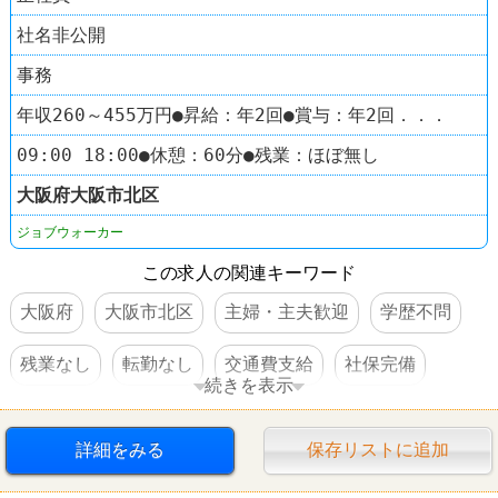
社名非公開
事務
年収260～455万円●昇給：年2回●賞与：年2回．．．
09:00 18:00●休憩：60分●残業：ほぼ無し
大阪府
大阪市北区
ジョブウォーカー
この求人の関連キーワード
大阪府
大阪市北区
主婦・主夫歓迎
学歴不問
残業なし
転勤なし
交通費支給
社保完備
続きを表示
昇給あり
賞与あり
駅チカ
髪型自由
詳細をみる
保存リストに追加
服装自由
女性活躍