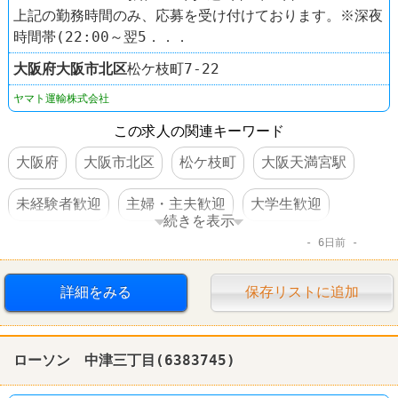
上記の勤務時間のみ、応募を受け付けております。※深夜
時間帯(22:00～翌5．．．
大阪府
大阪市北区
松ケ枝町7-22
ヤマト運輸株式会社
この求人の関連キーワード
大阪府
大阪市北区
松ケ枝町
大阪天満宮駅
未経験者歓迎
主婦・主夫歓迎
大学生歓迎
続きを表示
6日前
WワークOK
交通費支給
運送業
ヤマト運輸
詳細をみる
保存リストに追加
ローソン 中津三丁目(6383745)