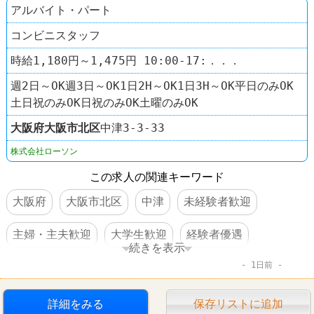
アルバイト・パート
コンビニスタッフ
時給1,180円～1,475円 10:00-17:．．．
週2日～OK週3日～OK1日2H～OK1日3H～OK平日のみOK
土日祝のみOK日祝のみOK土曜のみOK
大阪府
大阪市北区
中津3‐3‐33
株式会社ローソン
この求人の関連キーワード
大阪府
大阪市北区
中津
未経験者歓迎
主婦・主夫歓迎
大学生歓迎
経験者優遇
続きを表示
1日前
社員登用あり
駅チカ
車・バイク通勤可
コンビニ
ローソン
詳細をみる
保存リストに追加