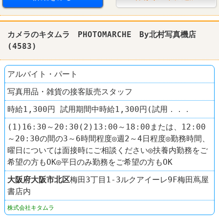
駅チカ
ピザ
ピザハット
カメラのキタムラ PHOTOMARCHE By北村写真機店
(4583)
アルバイト・パート
写真用品・雑貨の接客販売スタッフ
時給1,300円 試用期間中時給1,300円(試用．．．
(1)16:30～20:30(2)13:00～18:00または、12:00
～20:30の間の3～6時間程度◎週2～4日程度◎勤務時間、
曜日については面接時にご相談ください◎扶養内勤務をご
希望の方もOK◎平日のみ勤務をご希望の方もOK
大阪府
大阪市北区
梅田3丁目1-3ルクアイーレ9F梅田蔦屋
書店内
株式会社キタムラ