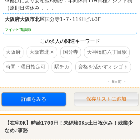
※拠点により要相談A勤務：年間休日110日程／シフト制
（原則日曜休み．．．
大阪府
大阪市北区
国分寺1-7-11KHビル3F
マイナビ看護師
この求人の関連キーワード
大阪府
大阪市北区
国分寺
天神橋筋六丁目駅
時間・曜日指定可
駅チカ
資格を活かすオシゴト
6日前
詳細をみる
保存リストに追加
【在宅OK】時給1700円！未経験OK◎土日祝休み！残業少
なめ♪事務