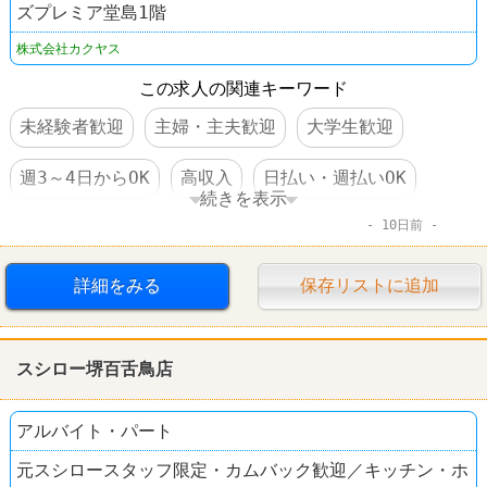
ズプレミア堂島1階
株式会社カクヤス
この求人の関連キーワード
未経験者歓迎
主婦・主夫歓迎
大学生歓迎
週3～4日からOK
高収入
日払い・週払いOK
続きを表示
10日前
交通費支給
昇給あり
社員登用あり
オープニングスタッフ
大量募集
その他小売店
詳細をみる
保存リストに追加
なんでも酒や カクヤス
スシロー堺百舌鳥店
アルバイト・パート
元スシロースタッフ限定・カムバック歓迎／キッチン・ホ