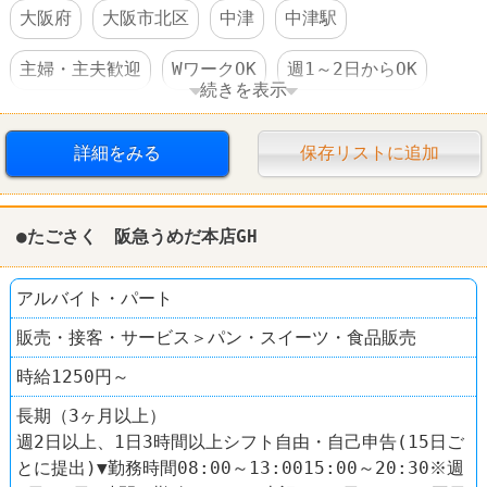
大阪府
大阪市北区
中津
中津駅
主婦・主夫歓迎
WワークOK
週1～2日からOK
続きを表示
短時間でもＯＫ
社保完備
食事補助あり
詳細をみる
保存リストに追加
制服あり
社員登用あり
オープニングスタッフ
レストラン
やよい軒
●たごさく 阪急うめだ本店GH
アルバイト・パート
販売・接客・サービス＞パン・スイーツ・食品販売
時給1250円～
長期（3ヶ月以上）
週2日以上、1日3時間以上シフト自由・自己申告(15日ご
とに提出)▼勤務時間08:00～13:0015:00～20:30※週