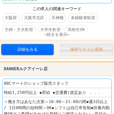
この求人の関連キーワード
大阪府
大阪市北区
天神橋
未経験者歓迎
主婦・主夫歓迎
大学生歓迎
高校生OK
続きを表示
WワークOK
高収入
日払い・週払いOK
詳細をみる
保存リストに追加
社員登用あり
駅チカ
車・バイク通勤可
髪型自由
ピザ
ピザハット
DANNERルクアイーレ店
ABCマートのショップ販売スタッフ
時給1,250円以上 ◆昇給 ◆交通費(規定あり ．．．
＜働き方はあなた次第＞10:00～21:00の間◆週3日以上
/ 1日4時間の短時間～OK◆シフトは自己申告制◆扶養内勤
務OK※ご希望があればお気軽にご相談ください。平日の