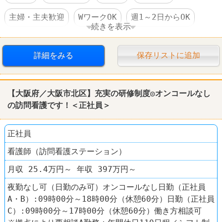
主婦・主夫歓迎
WワークOK
週1～2日からOK
続きを表示
短時間でもＯＫ
社保完備
食事補助あり
詳細をみる
保存リストに追加
制服あり
社員登用あり
レストラン
やよい軒
【大阪府／大阪市北区】充実の研修制度◎オンコールなし
の訪問看護です！＜正社員＞
正社員
看護師（訪問看護ステーション）
月収 25.4万円～ 年収 397万円～
夜勤なし可（日勤のみ可）オンコールなし日勤（正社員
A・B）:09時00分～18時00分（休憩60分）日勤（正社員
C）:09時00分～17時00分（休憩60分）働き方相談可