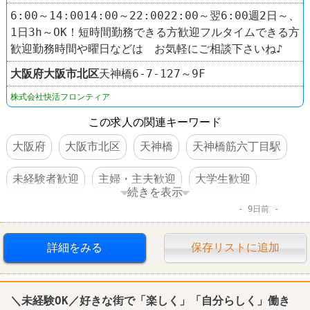
6:00～14:0014:00～22:0022:00～翌6:00週2日～、
1日3h～OK！短時間勤務できる方歓迎フルタイムできる方
歓迎勤務時間や曜日などは お気軽にご相談下さいね♪
大阪府
大阪市北区
天神橋6-7-127～9F
株式会社快活フロンティア
この求人の関連キーワード
大阪府
大阪市北区
天神橋
天神橋筋六丁目駅
未経験者歓迎
主婦・主夫歓迎
大学生歓迎
続きを表示
9日前
WワークOK
交通費支給
社保完備
駅チカ
車・バイク通勤可
漫画喫茶
快活CLUB
詳細をみる
保存リストに追加
＼未経験OK／好きな街で「楽しく」「自分らしく」働き