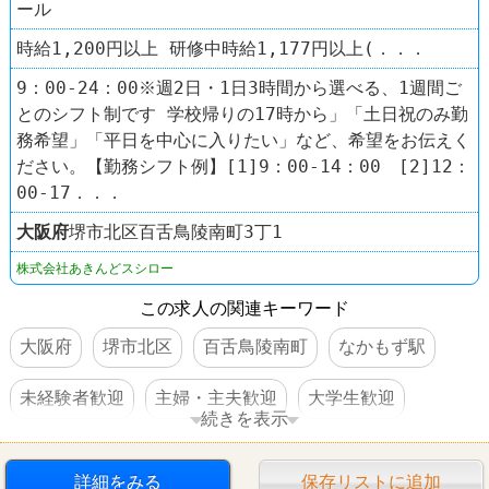
ール
時給1,200円以上 研修中時給1,177円以上(．．．
9：00-24：00※週2日・1日3時間から選べる、1週間ご
とのシフト制です 学校帰りの17時から」「土日祝のみ勤
務希望」「平日を中心に入りたい」など、希望をお伝えく
ださい。【勤務シフト例】[1]9：00-14：00 [2]12：
00-17．．．
大阪府
堺市北区百舌鳥陵南町3丁1
株式会社あきんどスシロー
この求人の関連キーワード
大阪府
堺市北区
百舌鳥陵南町
なかもず駅
未経験者歓迎
主婦・主夫歓迎
大学生歓迎
続きを表示
高校生OK
交通費支給
社員登用あり
駅チカ
詳細をみる
保存リストに追加