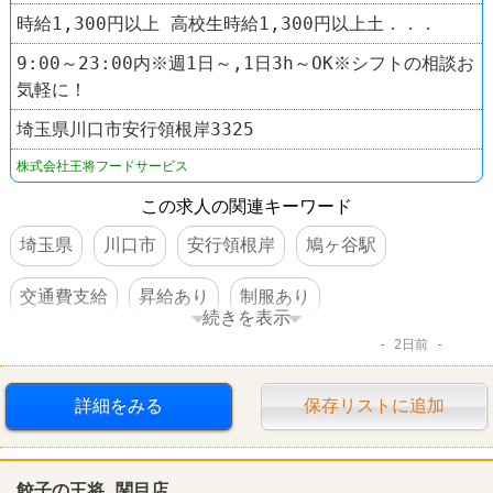
時給1,300円以上 高校生時給1,300円以上土．．．
9:00～23:00内※週1日～,1日3h～OK※シフトの相談お
気軽に！
埼玉県川口市安行領根岸3325
株式会社王将フードサービス
この求人の関連キーワード
埼玉県
川口市
安行領根岸
鳩ヶ谷駅
交通費支給
昇給あり
制服あり
続きを表示
2日前
オープニングスタッフ
ラーメン
餃子の王将
詳細をみる
保存リストに追加
餃子の王将 関目店