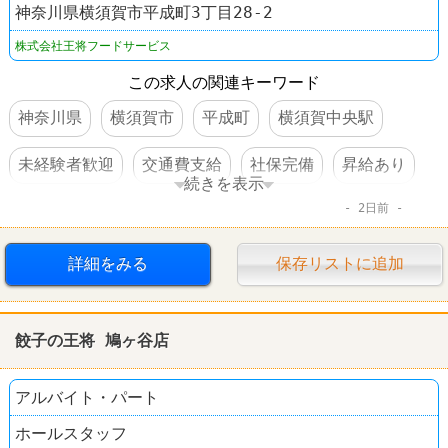
神奈川県横須賀市平成町3丁目28-2
株式会社王将フードサービス
この求人の関連キーワード
神奈川県
横須賀市
平成町
横須賀中央駅
未経験者歓迎
交通費支給
社保完備
昇給あり
続きを表示
2日前
社員割引あり
制服あり
ラーメン
餃子の王将
詳細をみる
保存リストに追加
餃子の王将 鳩ヶ谷店
アルバイト・パート
ホールスタッフ