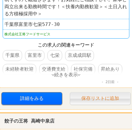
両立出来る勤務時間です！＜扶養内勤務歓迎＞＜土日入れ
る方積極採用中＞
千葉県富里市七栄577-30
株式会社王将フードサービス
この求人の関連キーワード
千葉県
富里市
七栄
京成成田駅
未経験者歓迎
交通費支給
社保完備
昇給あり
続きを表示
2日前
社員割引あり
制服あり
ラーメン
餃子の王将
詳細をみる
保存リストに追加
餃子の王将 高崎中泉店