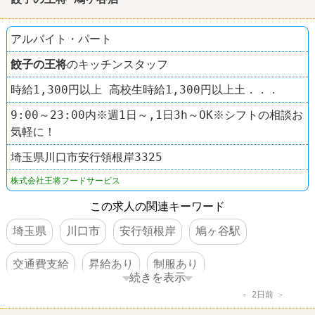
アルバイト・パート
餃子の王将
のキッチンスタッフ
時給1,300円以上 高校生時給1,300円以上土．．．
9:00～23:00内※週1日～,1日3h～OK※シフトの相談お
気軽に！
埼玉県川口市安行領根岸3325
株式会社王将フードサービス
この求人の関連キーワード
埼玉県
川口市
安行領根岸
鳩ヶ谷駅
交通費支給
昇給あり
制服あり
続きを表示
2日前
オープニングスタッフ
ラーメン
餃子の王将