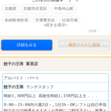
京都府
京都市伏見区
中島外山町
未経験者歓迎
交通費支給
社保完備
続きを表示
2日前
社員割引あり
制服あり
社員登用あり
ラーメン
餃子の王将
詳細をみる
保存リストに追加
餃子の王将 富里店
アルバイト・パート
餃子の王将
ランチスタッフ
時給1,300円以上 高校生時給1,150円以上土．．．
9:00～15:00内※週2日～,1日3h～OKシフトは自己申告
制ですので融通ききます！お気軽にご相談下さい。家事と