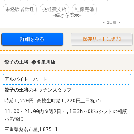
未経験者歓迎
交通費支給
社保完備
続きを表示
2日前
社員割引あり
制服あり
社員登用あり
ラーメン
餃子の王将
詳細をみる
保存リストに追加
餃子の王将 桑名星川店
アルバイト・パート
餃子の王将
のキッチンスタッフ
時給1,220円 高校生時給1,220円土日祝+5．．．
11:00～21:00内※週2日～,1日3h～OK※シフトの相談
お気軽に！
三重県桑名市星川875-1