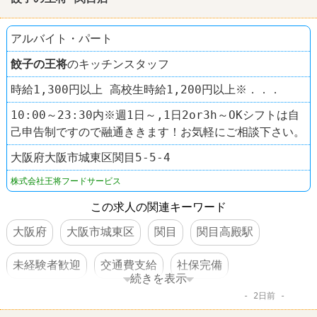
アルバイト・パート
餃子の王将
のキッチンスタッフ
時給1,300円以上 高校生時給1,200円以上※．．．
10:00～23:30内※週1日～,1日2or3h～OKシフトは自
己申告制ですので融通ききます！お気軽にご相談下さい。
大阪府大阪市城東区関目5-5-4
株式会社王将フードサービス
この求人の関連キーワード
大阪府
大阪市城東区
関目
関目高殿駅
未経験者歓迎
交通費支給
社保完備
続きを表示
2日前
社員割引あり
制服あり
社員登用あり