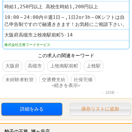
時給1,250円以上 高校生時給1,200円以上
10:00～24:00内※週1日～,1日2or3h～OKシフトは自
己申告制ですので融通ききます！お気軽にご相談下さい。
大阪府高槻市上牧南駅前町5-14
株式会社王将フードサービス
この求人の関連キーワード
大阪府
高槻市
上牧南駅前町
上牧駅
未経験者歓迎
交通費支給
社保完備
続きを表示
2日前
社員割引あり
制服あり
社員登用あり
ラーメン
餃子の王将
詳細をみる
保存リストに追加
餃子の王将 鳩ヶ谷店