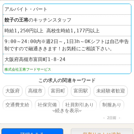
アルバイト・パート
餃子の王将
のキッチンスタッフ
時給1,250円以上 高校生時給1,177円以上
9:00～24:00内※週2日～,1日3h～OKシフトは自己申告
制ですので融通ききます！お気軽にご相談下さい。
大阪府高槻市富田町1-8-24
株式会社王将フードサービス
この求人の関連キーワード
大阪府
高槻市
富田町
富田駅
未経験者歓迎
交通費支給
社保完備
社員割引あり
制服あり
続きを表示
2日前
社員登用あり
駅チカ
ラーメン
餃子の王将