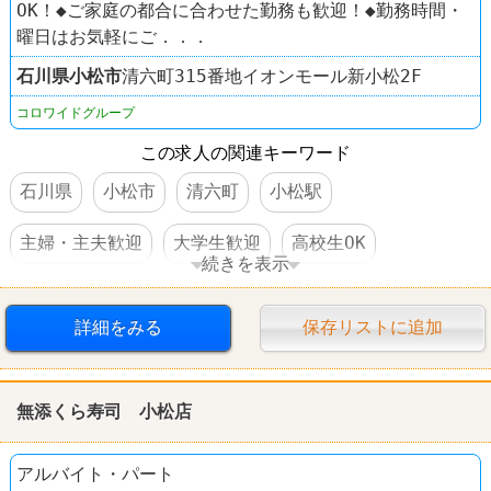
OK！◆ご家庭の都合に合わせた勤務も歓迎！◆勤務時間・
曜日はお気軽にご．．．
石川県
小松市
清六町315番地イオンモール新小松2F
コロワイドグループ
この求人の関連キーワード
石川県
小松市
清六町
小松駅
主婦・主夫歓迎
大学生歓迎
高校生OK
続きを表示
交通費支給
社員登用あり
車・バイク通勤可
詳細をみる
保存リストに追加
焼肉
牛角
無添くら寿司 小松店
アルバイト・パート