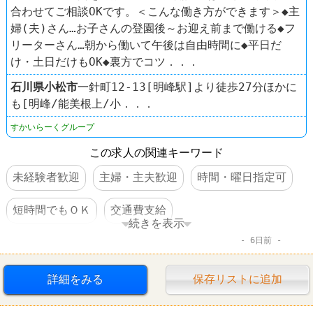
合わせてご相談OKです。＜こんな働き方ができます＞◆主
婦(夫)さん…お子さんの登園後～お迎え前まで働ける◆フ
リーターさん…朝から働いて午後は自由時間に◆平日だ
け・土日だけもOK◆裏方でコツ．．．
石川県
小松市
一針町12-13[明峰駅]より徒歩27分ほかに
も[明峰/能美根上/小．．．
すかいらーくグループ
この求人の関連キーワード
未経験者歓迎
主婦・主夫歓迎
時間・曜日指定可
短時間でもＯＫ
交通費支給
続きを表示
6日前
オープニングスタッフ
ファミレス
ガスト
詳細をみる
保存リストに追加