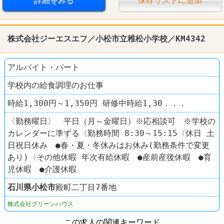
詳細をみる
保存リストに追加
株式会社ジーエスエフ／小松市立稚松小学校／KM4342
アルバイト・パート
学校内の給食調理のお仕事
時給1,300円～1,350円 研修中時給1,30．．．
〈勤務曜日〉 平日（月～金曜日）※応相談可 ※学校の
カレンダーに準ずる〈勤務時間 8:30～15:15〈休日 土
日祝日休み ●春・夏・冬休みはお休み(勤務条件で変更
あり)〈その他休暇 年次有給休暇 ●産前産後休暇 ●育
児休暇 ●介護休暇
石川県
小松市
殿町二丁目7番地
株式会社グリーンハウス
この求人の関連キーワード