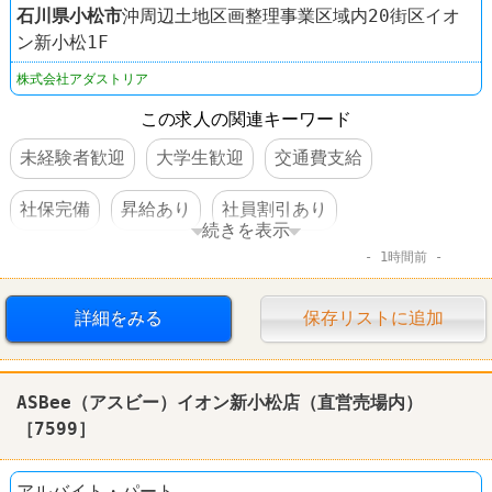
石川県
小松市
沖周辺土地区画整理事業区域内20街区イオ
ン新小松1F
株式会社アダストリア
この求人の関連キーワード
未経験者歓迎
大学生歓迎
交通費支給
社保完備
昇給あり
社員割引あり
続きを表示
1時間前
社員登用あり
車・バイク通勤可
禁煙・分煙
ファッション・コスメ
その他小売店
レプシィム
詳細をみる
保存リストに追加
ASBee（アスビー）イオン新小松店（直営売場内）
［7599］
アルバイト・パート