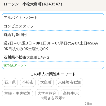
ローソン 小松大島町(6243547)
アルバイト・パート
コンビニスタッフ
時給1,060円
週2日～OK週3日～OK1日3H～OK平日のみOK土日祝のみ
OK日祝のみOK土曜のみOK
石川県
小松市
大島町170‐2
株式会社ローソン
この求人の関連キーワード
石川県
小松市
大島町
未経験者歓迎
主婦・主夫歓迎
大学生歓迎
高校生OK
続きを表示
2日前
車・バイク通勤可
コンビニ
ローソン