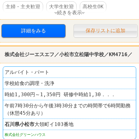
主婦・主夫歓迎
大学生歓迎
高校生OK
続きを表示
交通費支給
社員登用あり
車・バイク通勤可
詳細をみる
保存リストに追加
焼肉
牛角
株式会社ジーエスエフ／小松市立松陽中学校／KM4716／
アルバイト・パート
学校給食の調理・洗浄
時給1,300円～1,350円 研修中時給1,30．．．
午前7時30分から午後3時30分までの時間帯で6時間勤務
（休憩45分あり）
石川県
小松市
大領町イ103番地
株式会社グリーンハウス