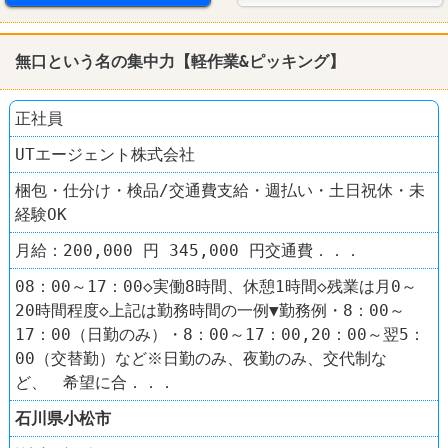
無口という名の集中力【軽作業&ピッキング】
正社員
UTエージェント株式会社
梱包・仕分け・検品/交通費支給・週払い・土日祝休・未
経験OK
月給：200,000 円 345,000 円交通費．．．
08：00～17：00◇実働8時間、休憩1時間◇残業は月0～
20時間程度◇上記は勤務時間の一例▼勤務例・8：00～
17：00（日勤のみ）・8：00～17：00,20：00～翌5：
00（交替勤）など※日勤のみ、夜勤のみ、交代制な
ど、 希望に合．．．
石川県
小松市