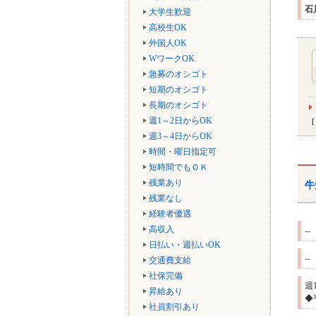
石
大学生歓迎
高校生OK
外国人OK
WワークOK
急募のオシゴト
短期のオシゴト
長期のオシゴト
週1～2日からOK
週3～4日からOK
時間・曜日指定可
短時間でもＯＫ
残業あり
牛
残業なし
経験者優遇
高収入
--
日払い・週払いOK
--
交通費支給
社保完備
週
昇給あり
◆
社員割引あり