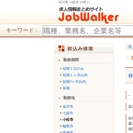
石川県 小松市 の求人
キーワード：
求
勤務期間
短期１日のみ
短期１ヶ月以内
日
短期3ヶ月以内
長期
--
勤務地
金沢市
派
七尾市
短
小松市
週
輪島市
相
珠洲市