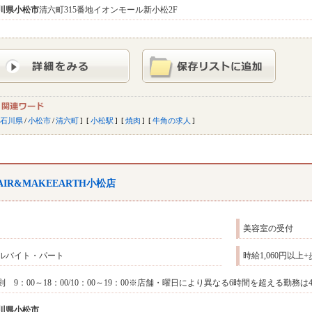
川県
小松市
清六町315番地イオンモール新小松2F
石川県
/
小松市
/
清六町
小松駅
焼肉
牛角の求人
AIR&MAKEEARTH小松店
美容室の受付
ルバイト・パート
時給1,060円以
則 9：00～18：00/10：00～19：00※店舗・曜日により異なる6時間を超える勤務
川県
小松市