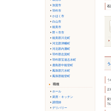
加賀市
石
羽咋市
かほく市
白山市
能美市
野々市市
能美郡川北町
河北郡津幡町
河北郡内灘町
羽咋郡志賀町
羽咋郡宝達志水町
う
鹿島郡中能登町
鳳珠郡穴水町
鳳珠郡能登町
う
職種
正
ホール
厨房・キッチン
変
調理師
3
デリバリー