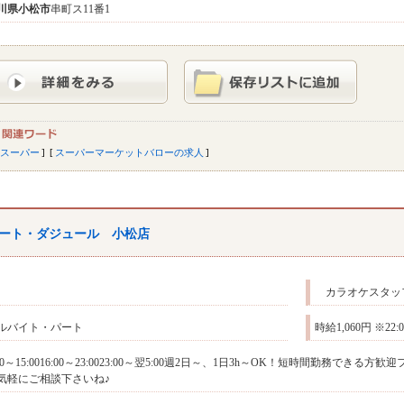
川県
小松市
串町ス11番1
スーパー
スーパーマーケットバローの求人
ート・ダジュール 小松店
カラオケスタッ
ルバイト・パート
時給1,060円 ※22
:30～15:0016:00～23:0023:00～翌5:00週2日～、1日3h～OK！短時間勤
気軽にご相談下さいね♪