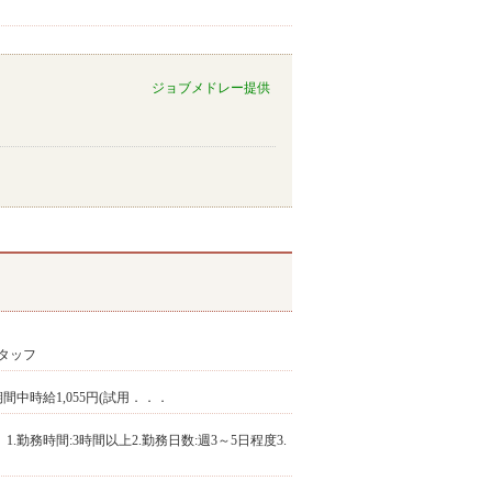
ジョブメドレー提供
タッフ
用期間中時給1,055円(試用．．．
.勤務時間:3時間以上2.勤務日数:週3～5日程度3.