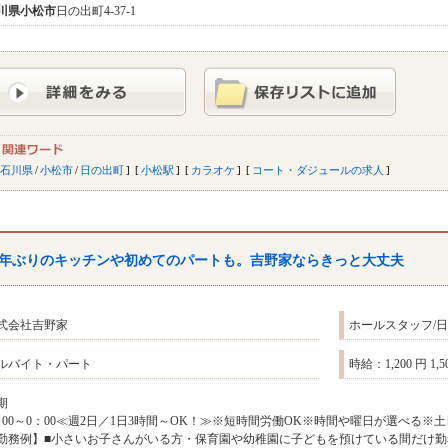
川県
小松市
日の出町4-37-1
石川県
/
小松市
/
日の出町
小松駅
カラオケ
コート・ダジュールの求人
年ぶりのキッチンや初めてのパートも。吉野家ならきっと大丈夫
式会社吉野家
ホールスタッフ/日
ルバイト・パート
時給：1,200 円 1,5
期
：00～0：00≪週2日／1日3時間～OK！≫※短時間労働OK※時間や曜日が選べる
勤務例】■小さいお子さんがいる方・保育園や幼稚園に子どもを預けている間だけ勤務