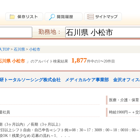
勤務地：
人TOP
石川県
小松市
1,877
石川県 小松市
のアルバイト検索結果
件中の1〜20件目
研トータルソーシング株式会社 メディカルケア事業部 金沢オフィス/【KZ
医療・介護・保育
遣社員
時給1900円～＋
期（3ヶ月以内）／長期（3ヶ月以上）
2日以上シフト自由・自己申告≪シフト例≫08：30～17：3009：00～18：0010：00～1
談OK！残業少なめ 応募の流れ～1、．．．