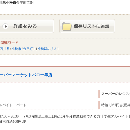
川県
小松市
金平町ヌ84
石川県
/
小松市
/
金平町
小松駅の求人
ーパーマーケットバロー串店
スーパーのレジス
ルバイト・パート
時給1,055円 試
1]17:00～20:30 うち3時間以上※土日祝は月半分程度勤務できる方【学生アルバイト】1
日祝時給100円UP