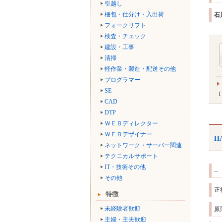
引越し
梱包・仕分け・入出荷
石
フォークリフト
検査・チェック
建設・工事
清掃
軽作業・製造・配送その他
プログラマー
SE
CAD
DTP
ＷＥＢディレクター
ＷＥＢデザイナー
H
ネットワーク・サーバー関連
テクニカルサポート
IT・技術その他
--
その他
正
特徴
未経験者歓迎
原
主婦・主夫歓迎