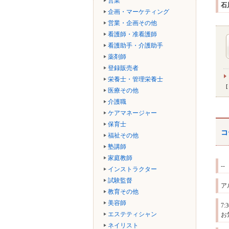
営業
石
企画・マーケティング
営業・企画その他
看護師・准看護師
看護助手・介護助手
薬剤師
登録販売者
栄養士・管理栄養士
医療その他
介護職
ケアマネージャー
保育士
コ
福祉その他
塾講師
家庭教師
--
インストラクター
試験監督
ア
教育その他
美容師
7
エステティシャン
お
ネイリスト