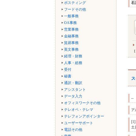
ポスティング
石
フードその他
一般事務
OA事務
営業事務
金融事務
貿易事務
英文事務
経理・財務
人事・総務
受付
秘書
ス
通訳・翻訳
アシスタント
データ入力
--
オフィスワークその他
テレオペ・テレマ
ア
テレフォンアポインター
[
ユーザーサポート
土
電話その他