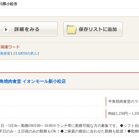
川県
小松市
美容室
EARTHの求人
角焼肉食堂 イオンモール新小松店
牛角焼肉食堂のラ
時給1,250円～1,
1日・1日3h～勤務OK9:00～16:00※ランチ帯に勤務可能な方の募集です。◆シフ
平日のみ・土日祝のみの勤務もOK！◆ご家庭の都合に合わせた勤務も歓迎！◆勤務