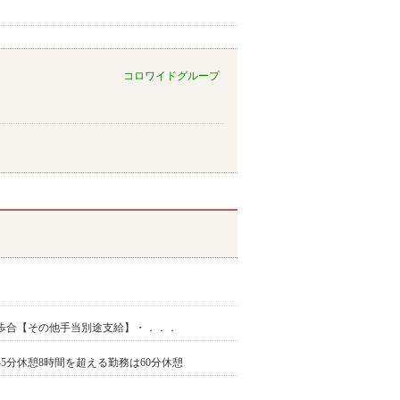
コロワイドグループ
上+歩合【その他手当別途支給】・．．．
は45分休憩8時間を超える勤務は60分休憩