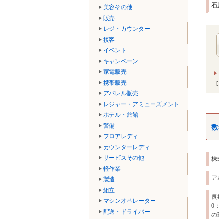
石
美容その他
販売
レジ・カウンター
接客
イベント
キャンペーン
家電販売
携帯販売
アパレル販売
レジャー・アミューズメント
ホテル・旅館
警備
数
フロアレディ
カウンターレディ
サービスその他
株
軽作業
ア
製造
組立
長
マシンオペレーター
0
配送・ドライバー
の