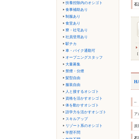
扶養控除内のオシゴト
石
食事補助あり
制服あり
食堂あり
寮・社宅あり
社員登用あり
駅チカ
車・バイク通勤可
オープニングスタッフ
大量募集
禁煙・分煙
髪型自由
H
服装自由
人と接するオシゴト
資格を活かすオシゴト
--
体を動かすオシゴト
語学力を活かすオシゴト
ア
スキルアップ
リゾート系のオシゴト
原
学歴不問
石