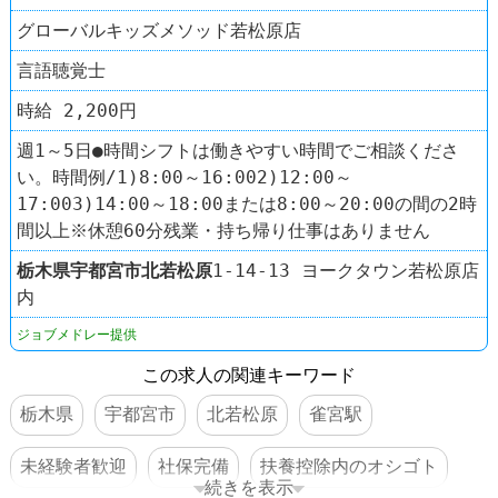
グローバルキッズメソッド若松原店
言語聴覚士
時給 2,200円
週1～5日●時間シフトは働きやすい時間でご相談くださ
い。時間例/1)8:00～16:002)12:00～
17:003)14:00～18:00または8:00～20:00の間の2時
間以上※休憩60分残業・持ち帰り仕事はありません
栃木県
宇都宮市
北若松原
1-14-13 ヨークタウン若松原店
内
ジョブメドレー提供
この求人の関連キーワード
栃木県
宇都宮市
北若松原
雀宮駅
未経験者歓迎
社保完備
扶養控除内のオシゴト
続きを表示