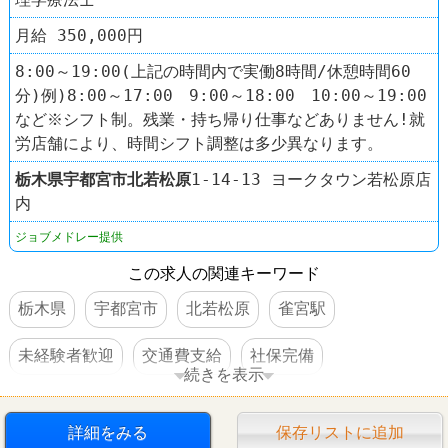
月給 350,000円
8:00～19:00(上記の時間内で実働8時間/休憩時間60
分)例)8:00～17:00 9:00～18:00 10:00～19:00
など※シフト制。残業・持ち帰り仕事などありません!就
労店舗により、時間シフト調整は多少異なります。
栃木県
宇都宮市
北若松原
1-14-13 ヨークタウン若松原店
内
ジョブメドレー提供
この求人の関連キーワード
栃木県
宇都宮市
北若松原
雀宮駅
未経験者歓迎
交通費支給
社保完備
続きを表示
扶養控除内のオシゴト
車・バイク通勤可
詳細をみる
保存リストに追加