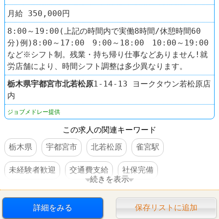
月給 350,000円
8:00～19:00(上記の時間内で実働8時間/休憩時間60
分)例)8:00～17:00 9:00～18:00 10:00～19:00
など※シフト制。残業・持ち帰り仕事などありません!就
労店舗により、時間シフト調整は多少異なります。
栃木県
宇都宮市
北若松原
1-14-13 ヨークタウン若松原店
内
ジョブメドレー提供
この求人の関連キーワード
栃木県
宇都宮市
北若松原
雀宮駅
未経験者歓迎
交通費支給
社保完備
続きを表示
扶養控除内のオシゴト
車・バイク通勤可
詳細をみる
保存リストに追加