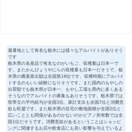
避暑地として有名な栃木には様々なアルバイトがありそう
です
栃木県の名産品で有名なのがいちご、収穫量は日本一で
す。またかんぴょうやにらの収穫量も日本一だそうで、栃
木県の農業産出額は全国第10位です。収穫時期にアルバイ
トするのもいい経験になりそうです。また国内のもやしの
出荷額でも栃木県が日本一、もやし工場も県内に多くある
そうなのでアルバイトの募集もありそうです。栃木県では
世帯主の平均給与が全国3位、家計支出も全国7位と消費意
欲も旺盛です。また栃木県の住宅の敷地面積が全国2位と
広いこととも関係があるのかないのかピアノ所有数では全
国1位だそうです。消費意欲があるということはショッピ
ングに関連するお店や飲食店にも良い影響を与えているよ