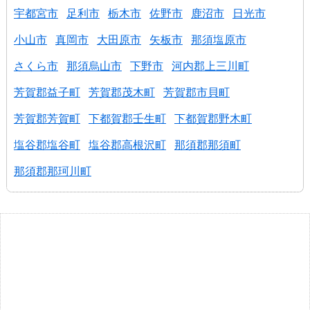
宇都宮市
足利市
栃木市
佐野市
鹿沼市
日光市
小山市
真岡市
大田原市
矢板市
那須塩原市
さくら市
那須烏山市
下野市
河内郡上三川町
芳賀郡益子町
芳賀郡茂木町
芳賀郡市貝町
芳賀郡芳賀町
下都賀郡壬生町
下都賀郡野木町
塩谷郡塩谷町
塩谷郡高根沢町
那須郡那須町
那須郡那珂川町