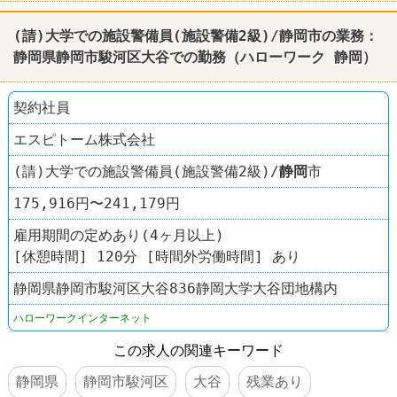
(請)大学での施設警備員(施設警備2級)/
静岡
市の業務：
静岡
県
静岡
市駿河区大谷での勤務（
ハローワーク
静岡
）
契約社員
エスピトーム株式会社
(請)大学での施設警備員(施設警備2級)/
静岡
市
175,916円〜241,179円
雇用期間の定めあり(4ヶ月以上)
[休憩時間] 120分 [時間外労働時間] あり
静岡県静岡市駿河区大谷836静岡大学大谷団地構内
ハローワークインターネット
この求人の関連キーワード
静岡県
静岡市駿河区
大谷
残業あり