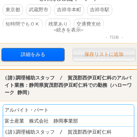
東京都
武蔵野市
吉祥寺本町
吉祥寺駅
短時間でもＯＫ
残業あり
交通費支給
続きを表示
7日前
社保完備
賞与あり
詳細をみる
保存リストに追加
(請)調理補助スタッフ / 賀茂郡西伊豆町仁科のアルバ
イト業務：
静岡
県賀茂郡西伊豆町仁科での勤務（
ハローワ
ーク
静岡
）
アルバイト・パート
富士産業 株式会社 静岡事業部
(請)調理補助スタッフ / 賀茂郡西伊豆町仁科