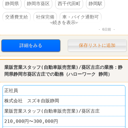
静岡県
静岡市葵区
西千代田町
静岡駅
交通費支給
社保完備
車・バイク通勤可
続きを表示
6日前
賞与あり
詳細をみる
保存リストに追加
業販営業スタッフ(自動車販売営業)/葵区古庄の業務：
静
岡
県
静岡
市葵区古庄での勤務（
ハローワーク
静岡
）
正社員
株式会社 スズキ自販静岡
業販営業スタッフ(自動車販売営業)/葵区古庄
210,000円〜300,000円