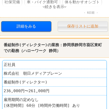
社保完備
車・バイク通勤可
体を動かすオシゴト
続きを表示
6日前
賞与あり
転勤なし
工場
詳細をみる
保存リストに追加
番組制作(ディレクター)の業務：
静岡
県
静岡
市葵区東町
での勤務（
ハローワーク
静岡
）
正社員
株式会社 朝日メディアブレーン
番組制作(ディレクター)
236,000円〜261,000円
雇用期間の定めなし
[休憩時間] 60分 [時間外労働時間] あり