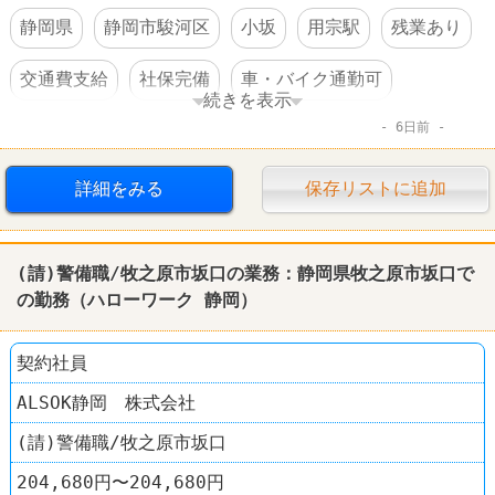
静岡県
静岡市駿河区
小坂
用宗駅
残業あり
交通費支給
社保完備
車・バイク通勤可
続きを表示
6日前
体を動かすオシゴト
賞与あり
転勤なし
詳細をみる
保存リストに追加
(請)警備職/牧之原市坂口の業務：
静岡
県牧之原市坂口で
の勤務（
ハローワーク
静岡
）
契約社員
ALSOK静岡 株式会社
(請)警備職/牧之原市坂口
204,680円〜204,680円