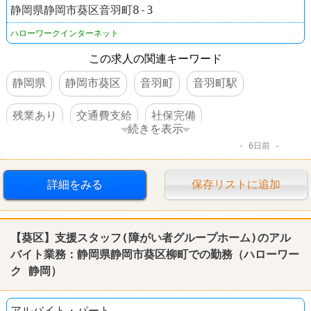
静岡県静岡市葵区音羽町8-3
ハローワークインターネット
この求人の関連キーワード
静岡県
静岡市葵区
音羽町
音羽町駅
残業あり
交通費支給
社保完備
続きを表示
6日前
車・バイク通勤可
資格を活かすオシゴト
体を動かすオシゴト
スキルアップ
賞与あり
詳細をみる
保存リストに追加
転勤なし
【葵区】支援スタッフ(障がい者グループホーム)のアル
バイト業務：
静岡
県
静岡
市葵区柳町での勤務（
ハローワー
ク
静岡
）
アルバイト・パート