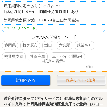
雇用期間の定めあり(4ヶ月以上)
[休憩時間] 60分 [時間外労働時間] あり
静岡県牧之原市坂口3336-4富士山静岡空港
ハローワークインターネット
この求人の関連キーワード
静岡県
牧之原市
坂口
六合駅
残業あり
交通費支給
社保完備
車・バイク通勤可
続きを表示
6日前
体を動かすオシゴト
工場
詳細をみる
保存リストに追加
送迎介護スタッフ(デイサービス)|勤務日数相談可のアル
バイト業務：
静岡
県
静岡
市駿河区北丸子での勤務（
ハロー