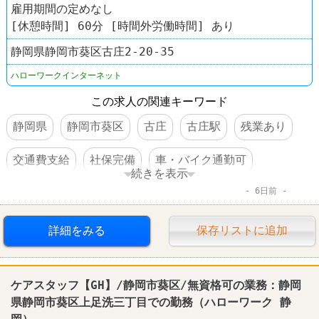
雇用期間の定めなし
[休憩時間] 60分 [時間外労働時間] あり
静岡県静岡市葵区古庄2-20-35
ハローワークインターネット
この求人の関連キーワード
静岡県
静岡市葵区
古庄
古庄駅
残業あり
交通費支給
社保完備
車・バイク通勤可
続きを表示
6日前
賞与あり
詳細をみる
保存リストに追加
ケアスタッフ【GH】/
静岡
市葵区/無資格可の業務：
静岡
県
静岡
市葵区上足洗三丁目での勤務（
ハローワーク
静