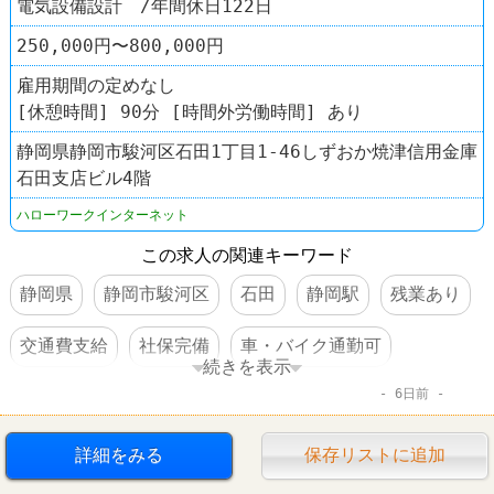
電気設備設計 /年間休日122日
250,000円〜800,000円
雇用期間の定めなし
[休憩時間] 90分 [時間外労働時間] あり
静岡県静岡市駿河区石田1丁目1-46しずおか焼津信用金庫
石田支店ビル4階
ハローワークインターネット
この求人の関連キーワード
静岡県
静岡市駿河区
石田
静岡駅
残業あり
交通費支給
社保完備
車・バイク通勤可
続きを表示
6日前
賞与あり
転勤なし
詳細をみる
保存リストに追加