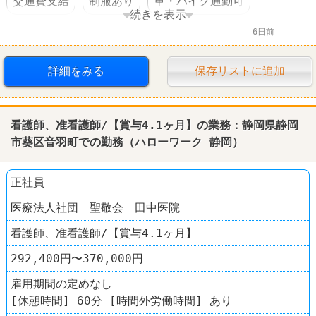
交通費支給
制服あり
車・バイク通勤可
続きを表示
6日前
転勤なし
詳細をみる
保存リストに追加
看護師、准看護師/【賞与4.1ヶ月】の業務：
静岡
県
静岡
市葵区音羽町での勤務（
ハローワーク
静岡
）
正社員
医療法人社団 聖敬会 田中医院
看護師、准看護師/【賞与4.1ヶ月】
292,400円〜370,000円
雇用期間の定めなし
[休憩時間] 60分 [時間外労働時間] あり