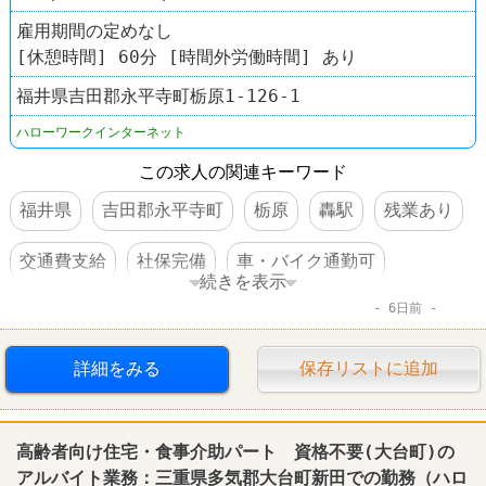
雇用期間の定めなし
[休憩時間] 60分 [時間外労働時間] あり
福井県吉田郡永平寺町栃原1-126-1
ハローワークインターネット
この求人の関連キーワード
福井県
吉田郡永平寺町
栃原
轟駅
残業あり
交通費支給
社保完備
車・バイク通勤可
続きを表示
6日前
体を動かすオシゴト
賞与あり
転勤なし
詳細をみる
保存リストに追加
高齢者向け住宅・食事介助パート 資格不要(大台町)の
アルバイト業務：三重県多気郡大台町新田での勤務（ハロ