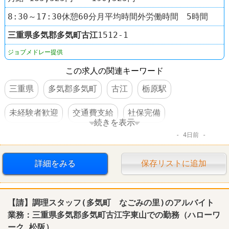
8:30～17:30休憩60分月平均時間外労働時間 5時間
三重県
多気郡多気町
古江
1512-1
ジョブメドレー提供
この求人の関連キーワード
三重県
多気郡多気町
古江
栃原駅
未経験者歓迎
交通費支給
社保完備
続きを表示
4日前
車・バイク通勤可
詳細をみる
保存リストに追加
【請】調理スタッフ(多気町 なごみの里)のアルバイト
業務：三重県多気郡多気町古江字東山での勤務（ハローワ
ーク 松阪）