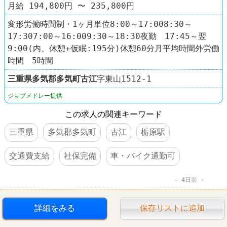
月給 194,800円 〜 235,800円
変形労働時間制・1ヶ月単位8:00～17:008:30～
17:307:00～16:009:30～18:30夜勤 17:45～翌
9:00(内、休憩+仮眠:195分)休憩60分月平均時間外労働
時間 5時間
三重県
多気郡多気町
古江
字東山1512-1
ジョブメドレー提供
この求人の関連キーワード
三重県
多気郡多気町
古江
栃原駅
交通費支給
社保完備
車・バイク通勤可
4日前
詳細をみる
保存リストに追加