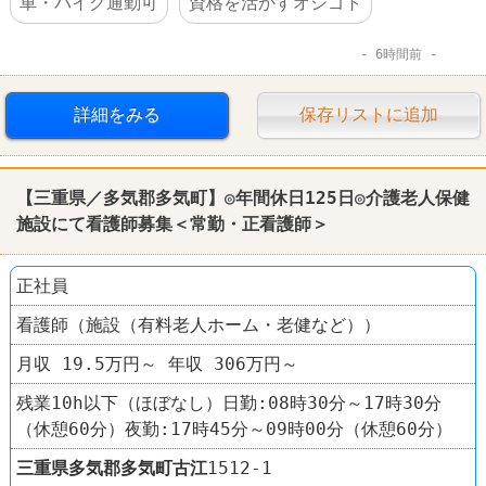
車・バイク通勤可
資格を活かすオシゴト
6時間前
詳細をみる
保存リストに追加
【三重県／多気郡多気町】◎年間休日125日◎介護老人保健
施設にて看護師募集＜常勤・正看護師＞
正社員
看護師（施設（有料老人ホーム・老健など））
月収 19.5万円～ 年収 306万円～
残業10h以下（ほぼなし）日勤:08時30分～17時30分
（休憩60分）夜勤:17時45分～09時00分（休憩60分）
三重県
多気郡多気町
古江
1512-1