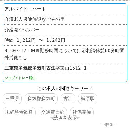
アルバイト・パート
介護老人保健施設なごみの里
介護職/ヘルパー
時給 1,212円 〜 1,242円
8:30～17:30※勤務時間については応相談休憩60分時間
外労働なし
三重県
多気郡多気町
古江
字東山1512-1
ジョブメドレー提供
この求人の関連キーワード
三重県
多気郡多気町
古江
栃原駅
未経験者歓迎
交通費支給
社保完備
続きを表示
4日前
車・バイク通勤可