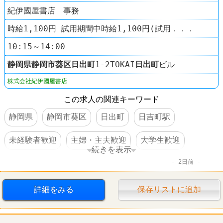
紀伊國屋書店 事務
時給1,100円 試用期間中時給1,100円(試用．．．
10:15～14:00
静岡県
静岡市葵区
日出町
1-2TOKAI
日出町
ビル
株式会社紀伊國屋書店
この求人の関連キーワード
静岡県
静岡市葵区
日出町
日吉町駅
未経験者歓迎
主婦・主夫歓迎
大学生歓迎
続きを表示
2日前
交通費支給
駅チカ
本屋
紀伊國屋書店
詳細をみる
保存リストに追加