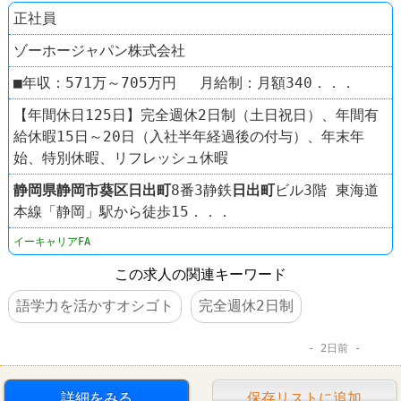
正社員
ゾーホージャパン株式会社
■年収：571万～705万円 月給制：月額340．．．
【年間休日125日】完全週休2日制（土日祝日）、年間有
給休暇15日～20日（入社半年経過後の付与）、年末年
始、特別休暇、リフレッシュ休暇
静岡県
静岡市葵区
日出町
8番3静鉄
日出町
ビル3階 東海道
本線「静岡」駅から徒歩15．．．
イーキャリアFA
この求人の関連キーワード
語学力を活かすオシゴト
完全週休2日制
2日前
詳細をみる
保存リストに追加