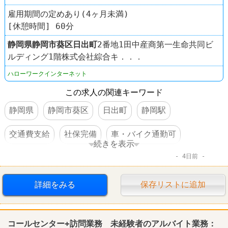
雇用期間の定めあり(4ヶ月未満)
[休憩時間] 60分
静岡県
静岡市葵区
日出町
2番地1田中産商第一生命共同ビ
ルディング1階株式会社綜合キ．．．
ハローワークインターネット
この求人の関連キーワード
静岡県
静岡市葵区
日出町
静岡駅
交通費支給
社保完備
車・バイク通勤可
続きを表示
4日前
転勤なし
詳細をみる
保存リストに追加
コールセンター+訪問業務 未経験者のアルバイト業務：