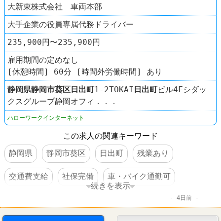
大新東株式会社 車両本部
大手企業の役員専属代務ドライバー
235,900円〜235,900円
雇用期間の定めなし
[休憩時間] 60分 [時間外労働時間] あり
静岡県
静岡市葵区
日出町
1-2TOKAI
日出町
ビル4Fシダッ
クスグループ静岡オフィ．．．
ハローワークインターネット
この求人の関連キーワード
静岡県
静岡市葵区
日出町
残業あり
交通費支給
社保完備
車・バイク通勤可
続きを表示
4日前
賞与あり