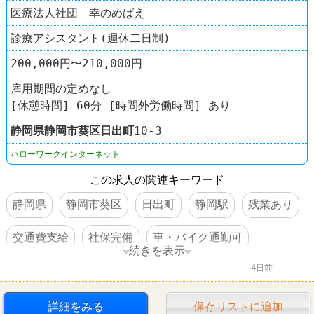
医療法人社団 幸のめばえ
診療アシスタント(週休二日制)
200,000円〜210,000円
雇用期間の定めなし
[休憩時間] 60分 [時間外労働時間] あり
静岡県
静岡市葵区
日出町
10-3
ハローワークインターネット
この求人の関連キーワード
静岡県
静岡市葵区
日出町
静岡駅
残業あり
交通費支給
社保完備
車・バイク通勤可
続きを表示
4日前
賞与あり
転勤なし
詳細をみる
保存リストに追加