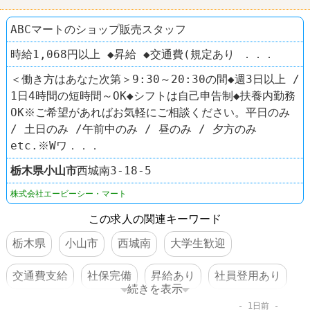
ABCマートのショップ販売スタッフ
時給1,068円以上 ◆昇給 ◆交通費(規定あり ．．．
＜働き方はあなた次第＞9:30～20:30の間◆週3日以上 /
1日4時間の短時間～OK◆シフトは自己申告制◆扶養内勤務
OK※ご希望があればお気軽にご相談ください。平日のみ
/ 土日のみ /午前中のみ / 昼のみ / 夕方のみ
etc.※Wワ．．．
栃木県
小山市
西城南3-18-5
株式会社エービーシー・マート
この求人の関連キーワード
栃木県
小山市
西城南
大学生歓迎
交通費支給
社保完備
昇給あり
社員登用あり
続きを表示
1日前
靴屋
ABC-MART