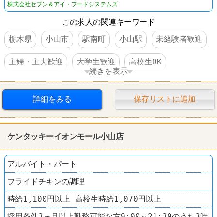
株式会社セブン＆アイ・フードシステムズ
この求人の関連キーワード
栃木県
小山市
駅南町
小山駅
未経験者歓迎
主婦・主夫歓迎
大学生歓迎
高校生OK
続きを表示
交通費支給
制服あり
社員登用あり
詳細をみる
保存リストに追加
車・バイク通勤可
禁煙・分煙
ファミレス
デニーズ（Denny’s）
ケンタッキーイオンモール小山店
アルバイト・パート
フライドチキンの調理
時給1,100円以上 高校生時給1,070円以上
採用条件3ヶ月以上勤務可能な方9:00～21:30のうち3時