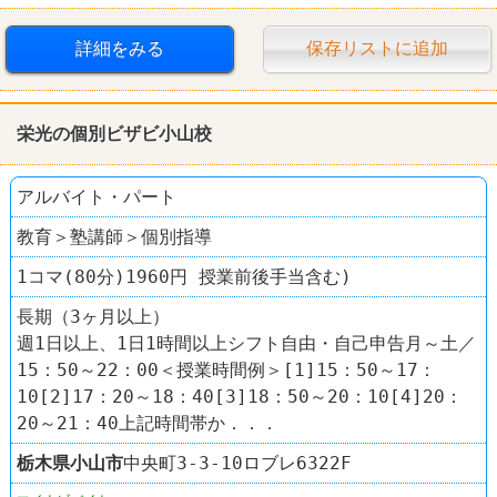
詳細をみる
保存リストに追加
栄光の個別ビザビ小山校
アルバイト・パート
教育＞塾講師＞個別指導
1コマ(80分)1960円 授業前後手当含む)
長期（3ヶ月以上）
週1日以上、1日1時間以上シフト自由・自己申告月～土／
15：50～22：00＜授業時間例＞[1]15：50～17：
10[2]17：20～18：40[3]18：50～20：10[4]20：
20～21：40上記時間帯か．．．
栃木県
小山市
中央町3-3-10ロブレ6322F