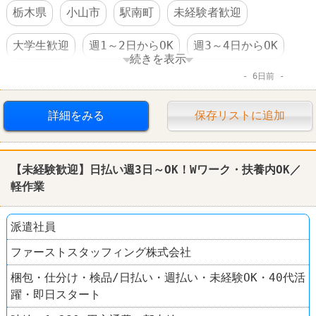
栃木県
小山市
駅南町
未経験者歓迎
大学生歓迎
週1～2日からOK
週3～4日からOK
続きを表示
6日前
時間・曜日指定可
交通費支給
社保完備
扶養控除内のオシゴト
制服あり
社員登用あり
詳細をみる
保存リストに追加
車・バイク通勤可
髪型自由
学歴不問
【未経験歓迎】日払い週3日～OK！Wワーク・扶養内OK／
60代以上活躍
軽作業
派遣社員
ファーストスタッフィング株式会社
梱包・仕分け・検品/日払い・週払い・未経験OK・40代活
躍・即日スタート