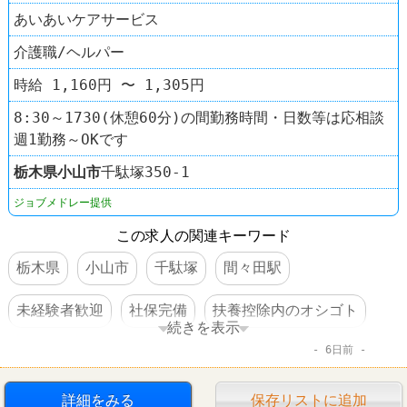
あいあいケアサービス
介護職/ヘルパー
時給 1,160円 〜 1,305円
8:30～1730(休憩60分)の間勤務時間・日数等は応相談
週1勤務～OKです
栃木県
小山市
千駄塚350-1
ジョブメドレー提供
この求人の関連キーワード
栃木県
小山市
千駄塚
間々田駅
未経験者歓迎
社保完備
扶養控除内のオシゴト
続きを表示
6日前
制服あり
車・バイク通勤可
詳細をみる
保存リストに追加