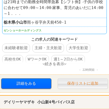
は21時までの勤務全時間帯急募【シフト例】‧⼦供の学校
に合わせて09:00～14:00‧家事、育児のあいだに14:00
～1．．．
栃木県
小山市
雨ヶ谷字弁天前450-1
ゼンショーホールディングス
この求人の関連キーワード
未経験者歓迎
主婦・主夫歓迎
大学生歓迎
高校生OK
WワークOK
週1～2日からOK
続きを表示
22時間前
交通費支給
社保完備
食事補助あり
制服あり
社員登用あり
車・バイク通勤可
学歴不問
詳細をみる
保存リストに追加
60代以上活躍
レストラン
オリーブの丘
デイリーヤマザキ 小山新4号バイパス店