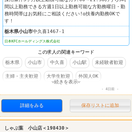
間以上勤務できる方週1日以上勤務可能な方勤務曜日・勤
務時間帯はお気軽にご相談ください!◎扶養内勤務OKで
す！
栃木県
小山市
中久喜1467-1
日本KFCホールディングス株式会社
この求人の関連キーワード
栃木県
小山市
中久喜
小山駅
未経験者歓迎
主婦・主夫歓迎
大学生歓迎
外国人OK
続きを表示
4日前
交通費支給
社員割引あり
制服あり
社員登用あり
車・バイク通勤可
髪型自由
詳細をみる
保存リストに追加
ファーストフード
ケンタッキーフライドチキン
しゃぶ葉 小山店＜198430＞