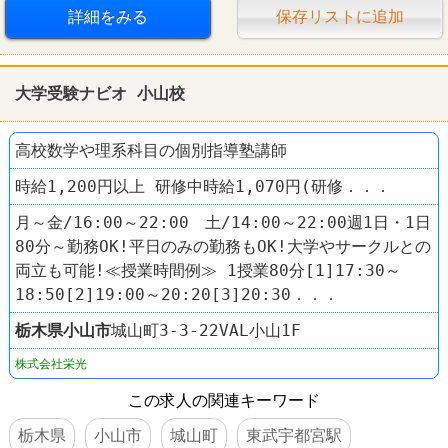
詳細をみる
保存リストに追加
車・バイク通勤可
禁煙・分煙
ファミレス
デニーズ（Denny’s）
大学受験ナビオ 小山校
高校数学や理系科目の個別指導塾講師
時給1,200円以上 研修中時給1,070円(研修．．．
月～金/16:00～22:00 土/14:00～22:00週1日・1日
80分～勤務OK!平日のみの勤務もOK!大学やサークルとの
両立も可能!≪授業時間例≫ 1授業80分[1]17:30～
18:50[2]19:00～20:20[3]20:30．．．
栃木県
小山市
城山町3-3-22VAL小山1F
株式会社栄光
この求人の関連キーワード
栃木県
小山市
城山町
東武宇都宮駅