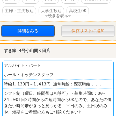
主婦・主夫歓迎
大学生歓迎
高校生OK
続きを表示
交通費支給
制服あり
社員登用あり
詳細をみる
保存リストに追加
車・バイク通勤可
禁煙・分煙
ファミレス
デニーズ（Denny’s）
すき家 4号小山間々田店
アルバイト・パート
ホール・キッチンスタッフ
時給1,130円～1,413円 通常時給：深夜時給．．．
シフト制（曜日、時間帯は相談可）・募集時間0：00‐
24：001日2時間からの短時間からOKなので、あなたの働
きたい時間帯がきっと見つかる！平日のみ、土日祝のみ
や、短期をご希望の方もご相談ください♪