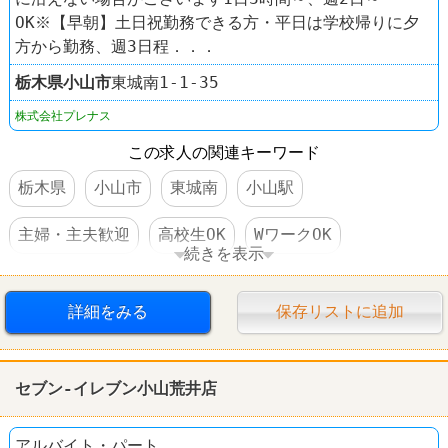
OK※【早朝】土日祝勤務できる方・平日は学校帰りに夕
方から勤務、週3日程．．．
栃木県
小山市
東城南1-1-35
株式会社プレナス
この求人の関連キーワード
栃木県
小山市
東城南
小山駅
主婦・主夫歓迎
高校生OK
WワークOK
続きを表示
週1～2日からOK
短時間でもＯＫ
社保完備
詳細をみる
保存リストに追加
食事補助あり
制服あり
社員登用あり
車・バイク通勤可
レストラン
やよい軒
セブン-イレブン小山荒井店
アルバイト・パート