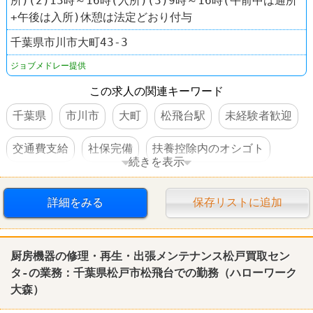
所)(2)13時～16時(入所)(3)9時～16時(午前中は通所
+午後は入所)休憩は法定どおり付与
千葉県市川市大町43-3
ジョブメドレー提供
この求人の関連キーワード
千葉県
市川市
大町
松飛台駅
未経験者歓迎
交通費支給
社保完備
扶養控除内のオシゴト
続きを表示
制服あり
車・バイク通勤可
詳細をみる
保存リストに追加
厨房機器の修理・再生・出張メンテナンス松戸買取セン
タ-の業務：千葉県松戸市松飛台での勤務（ハローワーク
大森）