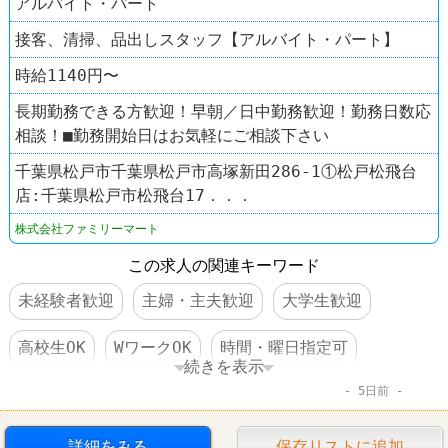
アルバイト・パート
接客、清掃、品出しスタッフ【アルバイト・パート】
時給1140円〜
長期勤務できる方歓迎！早朝／日中勤務歓迎！勤務日数応
相談！■勤務開始日はお気軽にご相談下さい
千葉県松戸市千葉県松戸市高塚新田286-1①松戸松飛台
店:千葉県松戸市松飛台17．．．
株式会社ファミリーマート
この求人の関連キーワード
未経験者歓迎
主婦・主夫歓迎
大学生歓迎
高校生OK
WワークOK
時間・曜日指定可
続きを表示
5日前
短時間でもＯＫ
昇給あり
コンビニ
ファミリーマート
詳細をみる
保存リストに追加