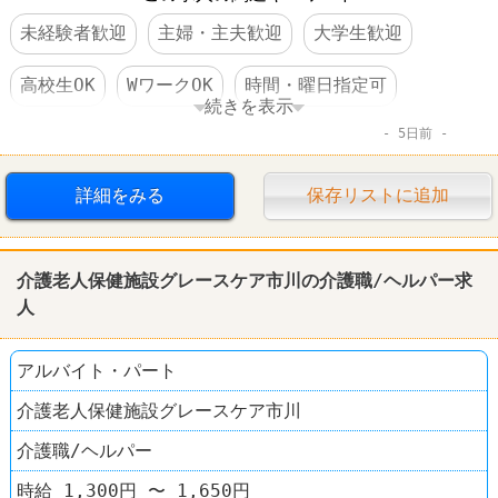
未経験者歓迎
主婦・主夫歓迎
大学生歓迎
高校生OK
WワークOK
時間・曜日指定可
続きを表示
5日前
短時間でもＯＫ
昇給あり
コンビニ
ファミリーマート
詳細をみる
保存リストに追加
介護老人保健施設グレースケア市川の介護職/ヘルパー求
人
アルバイト・パート
介護老人保健施設グレースケア市川
介護職/ヘルパー
時給 1,300円 〜 1,650円