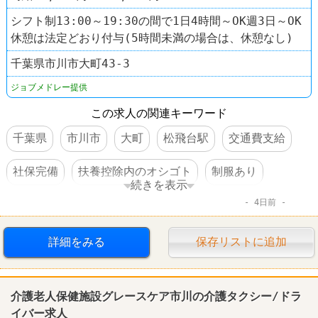
シフト制13:00～19:30の間で1日4時間～OK週3日～OK
休憩は法定どおり付与(5時間未満の場合は、休憩なし)
千葉県市川市大町43-3
ジョブメドレー提供
この求人の関連キーワード
千葉県
市川市
大町
松飛台駅
交通費支給
社保完備
扶養控除内のオシゴト
制服あり
続きを表示
4日前
車・バイク通勤可
詳細をみる
保存リストに追加
介護老人保健施設グレースケア市川の介護タクシー/ドラ
イバー求人