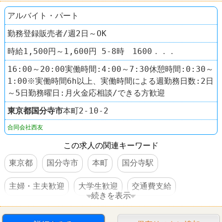
アルバイト・パート
勤務登録販売者/週2日～OK
時給1,500円～1,600円 5-8時 1600．．．
16:00～20:00実働時間:4:00～7:30休憩時間:0:30～
1:00※実働時間6h以上、実働時間による週勤務日数:2日
～5日勤務曜日:月火金応相談/できる方歓迎
東京都
国分寺市
本町2-10-2
合同会社西友
この求人の関連キーワード
東京都
国分寺市
本町
国分寺駅
主婦・主夫歓迎
大学生歓迎
交通費支給
続きを表示
社員登用あり
駅チカ
スーパー
西友(SEIYU)