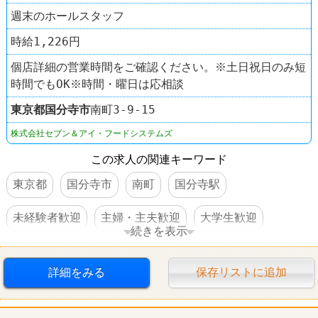
週末のホールスタッフ
時給1,226円
個店詳細の営業時間をご確認ください。※土日祝日のみ短
時間でもOK※時間・曜日は応相談
東京都
国分寺市
南町3-9-15
株式会社セブン＆アイ・フードシステムズ
この求人の関連キーワード
東京都
国分寺市
南町
国分寺駅
未経験者歓迎
主婦・主夫歓迎
大学生歓迎
続きを表示
高校生OK
交通費支給
制服あり
社員登用あり
詳細をみる
保存リストに追加
駅チカ
禁煙・分煙
ファミレス
デニーズ（Denny’s）