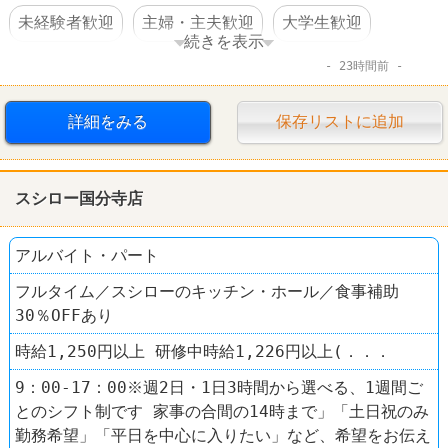
未経験者歓迎
主婦・主夫歓迎
大学生歓迎
続きを表示
23時間前
扶養控除内のオシゴト
禁煙・分煙
服装自由
語学力を活かすオシゴト
スーパー
詳細をみる
保存リストに追加
ファッション・コスメ
雑貨屋
ピカソ
スシロー国分寺店
アルバイト・パート
フルタイム／スシローのキッチン・ホール／食事補助
30％OFFあり
時給1,250円以上 研修中時給1,226円以上(．．．
9：00-17：00※週2日・1日3時間から選べる、1週間ご
とのシフト制です 家事の合間の14時まで」「土日祝のみ
勤務希望」「平日を中心に入りたい」など、希望をお伝え