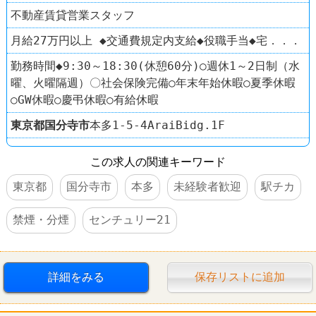
不動産賃貸営業スタッフ
月給27万円以上 ◆交通費規定内支給◆役職手当◆宅．．．
勤務時間◆9:30～18:30(休憩60分)○週休1～2日制（水
曜、火曜隔週）〇社会保険完備○年末年始休暇○夏季休暇
○GW休暇○慶弔休暇○有給休暇
東京都
国分寺市
本多1-5-4AraiBidg.1F
この求人の関連キーワード
東京都
国分寺市
本多
未経験者歓迎
駅チカ
禁煙・分煙
センチュリー21
詳細をみる
保存リストに追加