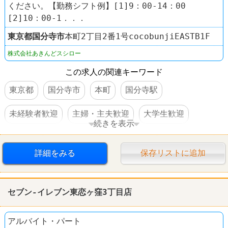
ください。【勤務シフト例】[1]9：00-14：00
[2]10：00-1．．．
東京都
国分寺市
本町2丁目2番1号cocobunjiEASTB1F
株式会社あきんどスシロー
この求人の関連キーワード
東京都
国分寺市
本町
国分寺駅
未経験者歓迎
主婦・主夫歓迎
大学生歓迎
続きを表示
高校生OK
交通費支給
社員登用あり
駅チカ
詳細をみる
保存リストに追加
禁煙・分煙
60代以上活躍
すし
スシロー
セブン-イレブン東恋ヶ窪3丁目店
アルバイト・パート