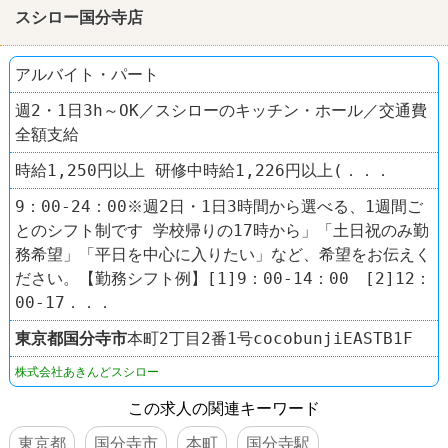
スシロー国分寺店
アルバイト・パート
週2・1日3h～OK／スシローのキッチン・ホール／交通費
全額支給
時給1,250円以上 研修中時給1,226円以上(．．．
9：00-24：00※週2日・1日3時間から選べる、1週間ご
とのシフト制です 学校帰りの17時から」「土日祝のみ勤
務希望」「平日を中心に入りたい」など、希望をお伝えく
ださい。【勤務シフト例】[1]9：00-14：00 [2]12：
00-17．．．
東京都
国分寺市
本町2丁目2番1号cocobunjiEASTB1F
株式会社あきんどスシロー
この求人の関連キーワード
東京都
国分寺市
本町
国分寺駅