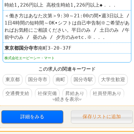
時給1,226円以上 高校生時給1,226円以上◆．．．
＜働き方はあなた次第＞9:30～21:00の間•週3日以上 /
1日4時間の短時間～OK•シフトは自己申告制※ご希望があ
ればお気軽にご相談ください。平日のみ / 土日のみ /午
前中のみ / 昼のみ / 夕方のみetc.※．．．
東京都
国分寺市
南町3-20-37F
株式会社エービーシー・マート
この求人の関連キーワード
東京都
国分寺市
南町
国分寺駅
大学生歓迎
交通費支給
社保完備
昇給あり
社員登用あり
続きを表示
靴屋
ABC-MART
詳細をみる
保存リストに追加