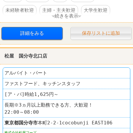
未経験者歓迎
主婦・主夫歓迎
大学生歓迎
続きを表示
WワークOK
交通費支給
社員登用あり
駅チカ
詳細をみる
保存リストに追加
スーパー
西友(SEIYU)
松屋 国分寺北口店
アルバイト・パート
ファストフード、キッチンスタッフ
[ア・パ]時給1,625円～
長期※3ヵ月以上勤務できる方、大歓迎！
22:00～08:00
東京都
国分寺市
本町2-2-1cocobunji EAST106
株式会社松屋フーズ