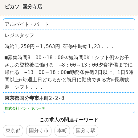
ピカソ 国分寺店
アルバイト・パート
レジスタッフ
時給1,250円～1,563円 研修中時給1,23．．．
■募集時間8：00～18：00≪短時間OK！シフト例≫お子
さまの登校後に働ける →8：00～13：00夕食準備までに
帰れる →13：00～18：00■勤務条件週2日以上、1日5時
間以上▷毎週土日どちらかと祝日に勤務できる方▷長期歓
迎！シフト．．．
東京都
国分寺市
本町2-2-8
株式会社ドン・キホーテ
この求人の関連キーワード
東京都
国分寺市
本町
国分寺駅