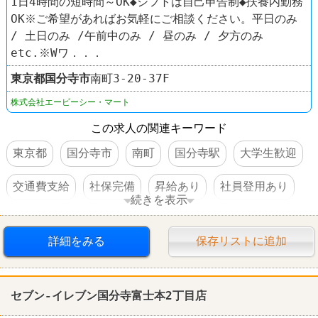
1日4時間の短時間～OK◆シフトは自己申告制◆扶養内勤務
OK※ご希望があればお気軽にご相談ください。平日のみ
/ 土日のみ /午前中のみ / 昼のみ / 夕方のみ
etc.※Wワ．．．
東京都
国分寺市
南町3-20-37F
株式会社エービーシー・マート
この求人の関連キーワード
東京都
国分寺市
南町
国分寺駅
大学生歓迎
交通費支給
社保完備
昇給あり
社員登用あり
続きを表示
靴屋
ABC-MART
詳細をみる
保存リストに追加
セブン-イレブン国分寺富士本2丁目店