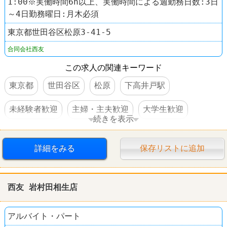
1:00※実働時間6h以上、実働時間による週勤務日数:3日
～4日勤務曜日:月木必須
東京都世田谷区松原3-41-5
合同会社西友
この求人の関連キーワード
東京都
世田谷区
松原
下高井戸駅
未経験者歓迎
主婦・主夫歓迎
大学生歓迎
続きを表示
WワークOK
交通費支給
社員登用あり
駅チカ
詳細をみる
保存リストに追加
スーパー
西友(SEIYU)
西友 岩村田相生店
アルバイト・パート