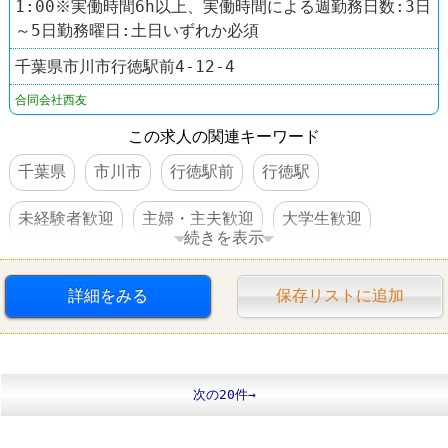
1:00※実働時間6h以上、実働時間による週勤務日数:3日
～5日勤務曜日:土日いずれか必須
千葉県市川市行徳駅前4-12-4
合同会社西友
この求人の関連キーワード
千葉県
市川市
行徳駅前
行徳駅
未経験者歓迎
主婦・主夫歓迎
大学生歓迎
続きを表示
WワークOK
交通費支給
社員登用あり
スーパー
詳細をみる
保存リストに追加
西友(SEIYU)
次の20件→