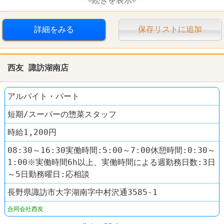
続きを表示
交通費支給
社員登用あり
駅チカ
スーパー
詳細をみる
保存リストに追加
西友(SEIYU)
西友 諏訪湖南店
アルバイト・パート
短期/スーパーの惣菜スタッフ
時給1,200円
08:30～16:30実働時間:5:00～7:00休憩時間:0:30～
1:00※実働時間6h以上、実働時間による週勤務日数:3日
～5日勤務曜日:応相談
長野県諏訪市大字湖南字中村沢通3585-1
合同会社西友