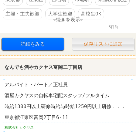
主婦・主夫歓迎
大学生歓迎
高校生OK
続きを表示
5日前
交通費支給
昇給あり
社員割引あり
制服あり
髪型自由
ピザ
ドミノ・ピザ
詳細をみる
保存リストに追加
なんでも酒やカクヤス富岡二丁目店
アルバイト・パート／正社員
酒屋カクヤスの自転車宅配スタッフ/フルタイム
時給1300円以上研修時給与時給1250円以上研修．．．
東京都江東区富岡2丁目6-11
株式会社カクヤス