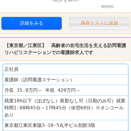
9時間前
車・バイク通勤可
スポーツショップ
スーパースポーツゼビオ
詳細をみる
保存リストに追加
【東京都／江東区】 高齢者の在宅生活を支える訪問看護
リハビリステーションでの看護師求人です
正社員
看護師（訪問看護ステーション）
月収 35.0万円～ 年収 420万円～
残業10h以下（ほぼなし）夜勤なし可（日勤のみ可）就業
時間1:08時45分～17時45分（休憩60分）※オンコール
あり
東京都江東区東陽3-10-5丸半ビル別館3階