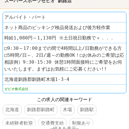
スーパースポーツゼビオ 釧路店
アルバイト・パート
ネット商品のピッキング検品発送および後方軽作業
時給1,080円～1,130円 ※土日祝日勤務で＋．．．
□9:30～17:00までの間で4時間以上/日勤務ができる方
□5時間/日～、2日/週～の勤務OK！□お休みのご希望は応
相談例）9:30-15:30 休憩1時間面接時にご希望をお伺
いいたします。まずはお気軽にご応募ください!!
北海道釧路郡釧路町木場1-3-4
ゼビオ株式会社
この求人の関連キーワード
北海道
釧路郡釧路町
木場
釧路駅
未経験者歓迎
交通費支給
制服あり
続きを表示