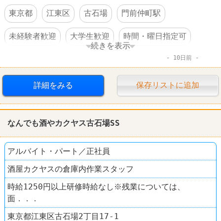
東京都
江東区
古石場
門前仲町駅
未経験者歓迎
大学生歓迎
時間・曜日指定可
続きを表示
10日前
高収入
日払い・週払いOK
交通費支給
昇給あり
制服あり
社員登用あり
大量募集
詳細をみる
保存リストに追加
その他小売店
なんでも酒や カクヤス
なんでも酒やカクヤス古石場SS
アルバイト・パート／正社員
酒屋カクヤスの倉庫内作業スタッフ
時給1250円以上研修時給なし※残業については、
面．．．
東京都江東区古石場2丁目17-1