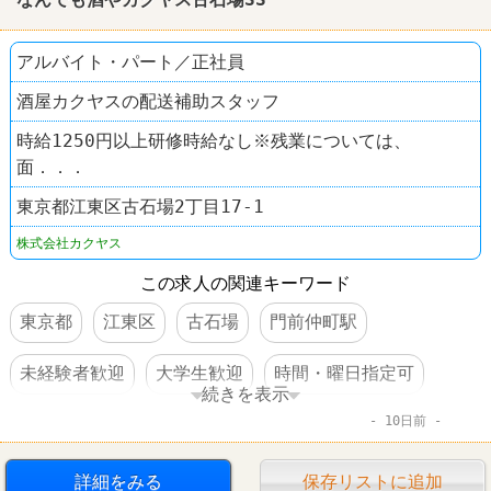
アルバイト・パート／正社員
酒屋カクヤスの配送補助スタッフ
時給1250円以上研修時給なし※残業については、
面．．．
東京都江東区古石場2丁目17-1
株式会社カクヤス
この求人の関連キーワード
東京都
江東区
古石場
門前仲町駅
未経験者歓迎
大学生歓迎
時間・曜日指定可
続きを表示
10日前
高収入
日払い・週払いOK
交通費支給
昇給あり
制服あり
社員登用あり
大量募集
詳細をみる
保存リストに追加