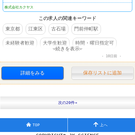
株式会社カクヤス
この求人の関連キーワード
東京都
江東区
古石場
門前仲町駅
未経験者歓迎
大学生歓迎
時間・曜日指定可
続きを表示
10日前
高収入
日払い・週払いOK
交通費支給
昇給あり
制服あり
社員登用あり
大量募集
詳細をみる
保存リストに追加
その他小売店
なんでも酒や カクヤス
次の20件→
TOP
上へ