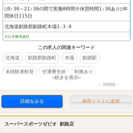
□9:30～21:30の間で実働8時間※休憩時間1:30あり□年
間休日115日
北海道釧路郡釧路町木場1-3-4
ゼビオ株式会社
この求人の関連キーワード
北海道
釧路郡釧路町
木場
釧路駅
未経験者歓迎
交通費支給
制服あり
続きを表示
7時間前
社員登用あり
賞与あり
スポーツショップ
スーパースポーツゼビオ
詳細をみる
保存リストに追加
スーパースポーツゼビオ 釧路店