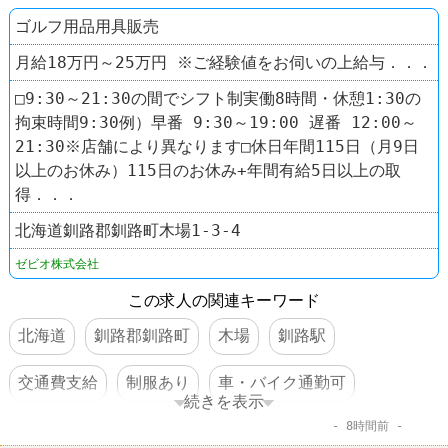
ゴルフ用品用具販売
月給18万円～25万円 ※ご経験値をお伺いの上給与．．．
□9:30～21:30の間でシフト制実働8時間・休憩1:30の
拘束時間9:30例）早番 9:30～19:00 遅番 12:00～
21:30※店舗により異なります□休日年間115日（月9日
以上のお休み）115日のお休み+年間有給5日以上の取
得．．．
北海道釧路郡釧路町木場1-3-4
ゼビオ株式会社
この求人の関連キーワード
北海道
釧路郡釧路町
木場
釧路駅
交通費支給
制服あり
車・バイク通勤可
続きを表示
8時間前
賞与あり
スポーツショップ