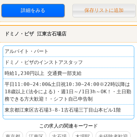
スーパースポーツゼビオ
詳細をみる
保存リストに追加
ドミノ・ピザ 江東古石場店
アルバイト・パート
ドミノ・ピザのインストアスタッフ
時給1,230円以上 交通費一部支給
平日11:00~24:00&土日祝10:30~24:00※22時以降は
18歳以上(法令による)・週1日～/1日3h～OK！・土日勤
務できる方大歓迎！・シフト自己申告制
東京都江東区古石場3-8-1古石場三丁目山本ビル1階
この求人の関連キーワード
東京都
江東区
古石場
木場駅
未経験者歓迎