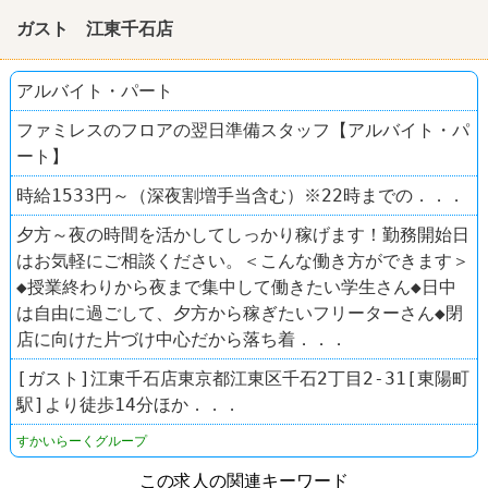
ガスト 江東千石店
アルバイト・パート
ファミレスのフロアの翌日準備スタッフ【アルバイト・パ
ート】
時給1533円～（深夜割増手当含む）※22時までの．．．
夕方～夜の時間を活かしてしっかり稼げます！勤務開始日
はお気軽にご相談ください。＜こんな働き方ができます＞
◆授業終わりから夜まで集中して働きたい学生さん◆日中
は自由に過ごして、夕方から稼ぎたいフリーターさん◆閉
店に向けた片づけ中心だから落ち着．．．
[ガスト]江東千石店東京都江東区千石2丁目2-31[東陽町
駅]より徒歩14分ほか．．．
すかいらーくグループ
この求人の関連キーワード