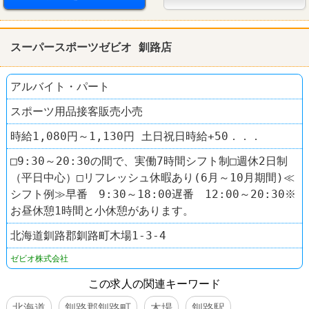
その他小売店
なんでも酒や カクヤス
スーパースポーツゼビオ 釧路店
アルバイト・パート
スポーツ用品接客販売小売
時給1,080円～1,130円 土日祝日時給+50．．．
□9:30～20:30の間で、実働7時間シフト制□週休2日制
（平日中心）□リフレッシュ休暇あり(6月～10月期間)≪
シフト例≫早番 9:30～18:00遅番 12:00～20:30※
お昼休憩1時間と小休憩があります。
北海道釧路郡釧路町木場1-3-4
ゼビオ株式会社
この求人の関連キーワード
北海道
釧路郡釧路町
木場
釧路駅