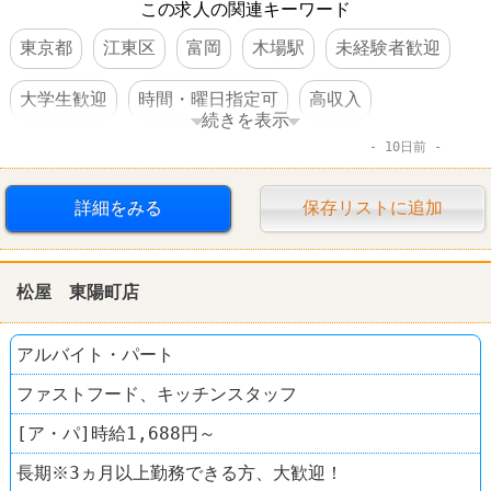
この求人の関連キーワード
東京都
江東区
富岡
木場駅
未経験者歓迎
大学生歓迎
時間・曜日指定可
高収入
続きを表示
10日前
日払い・週払いOK
交通費支給
昇給あり
制服あり
社員登用あり
大量募集
詳細をみる
保存リストに追加
その他小売店
なんでも酒や カクヤス
松屋 東陽町店
アルバイト・パート
ファストフード、キッチンスタッフ
[ア・パ]時給1,688円～
長期※3ヵ月以上勤務できる方、大歓迎！