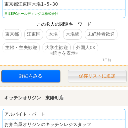
東京都江東区木場1-5-30
日本KFCホールディングス株式会社
この求人の関連キーワード
東京都
江東区
木場
木場駅
未経験者歓迎
主婦・主夫歓迎
大学生歓迎
外国人OK
続きを表示
1日前
交通費支給
社員割引あり
社員登用あり
駅チカ
髪型自由
ファーストフード
詳細をみる
保存リストに追加
ケンタッキーフライドチキン
キッチンオリジン 東陽町店
アルバイト・パート
お弁当屋オリジンのキッチンレジスタッフ