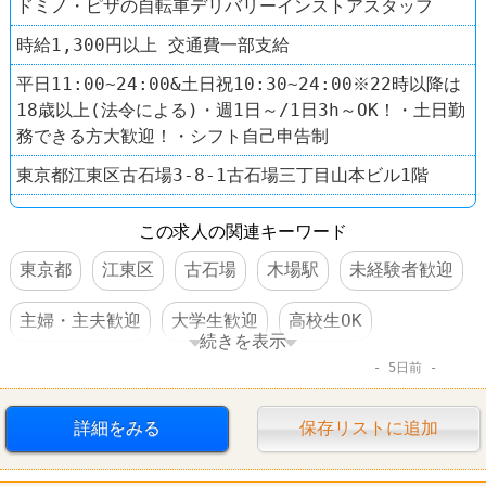
ドミノ・ピザの自転車デリバリーインストアスタッフ
時給1,300円以上 交通費一部支給
平日11:00~24:00&土日祝10:30~24:00※22時以降は
18歳以上(法令による)・週1日～/1日3h～OK！・土日勤
務できる方大歓迎！・シフト自己申告制
東京都江東区古石場3-8-1古石場三丁目山本ビル1階
この求人の関連キーワード
東京都
江東区
古石場
木場駅
未経験者歓迎
主婦・主夫歓迎
大学生歓迎
高校生OK
続きを表示
5日前
交通費支給
昇給あり
社員割引あり
制服あり
髪型自由
ピザ
ドミノ・ピザ
詳細をみる
保存リストに追加