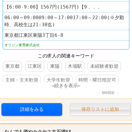
【6:00-9:00】1567円(1567円)【9．．．
06:00～09:0009:00～17:0017:00～22:00(※夕勤
時、高校生は21:30迄)
東京都江東区東陽3丁目6-8
オリジン東秀株式会社
この求人の関連キーワード
東京都
江東区
東陽
木場駅
未経験者歓迎
主婦・主夫歓迎
大学生歓迎
時間・曜日指定可
続きを表示
8時間前
交通費支給
食事補助あり
弁当
キッチンオリジン
詳細をみる
保存リストに追加
なんでも酒やカクヤス古石場SS