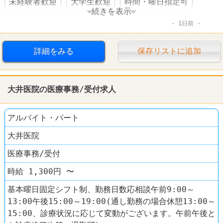
未経験者歓迎
大学生歓迎
時間・曜日指定可
続きを表示
1日前
高収入
日払い・週払いOK
交通費支給
昇給あり
制服あり
社員登用あり
大量募集
詳細をみる
保存リストに追加
その他小売店
なんでも酒や カクヤス
大井医院の医療事務/受付求人
アルバイト・パート
大井医院
医療事務/受付
時給 1,300円 〜
基本曜日固定シフト制、勤務日数応相談午前9:00～
13:00午後15:00～19:00(通し勤務の場合休憩13:00～
15:00、診療状況に応じて変動がございます。午前午後と