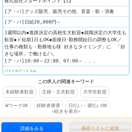
株式会社スタートポイント【1】
[ア・パ]グッズ販売、販売その他、音楽・歌・演奏
[ア・パ]日給20,000円～
1週間以内◆進路決定の高校生大歓迎◆就職決定の大学生も
歓迎◆ド短期1日もOK◆面接日･勤務開始日の調整もOK／
仕事の種類も・勤務地も様 好きなタイミング」に 「好
きな場所」で働ける♪＼
[ア・パ]10:00～22:00、07:00～．．．
バイトルドットコム
この求人の関連キーワード
未経験者歓迎
主婦・主夫歓迎
大学生歓迎
WワークOK
経験者優遇
日払い・週払いOK
続きを表示
交通費支給
昇給あり
扶養控除内のオシゴト
詳細をみる
保存リストに追加