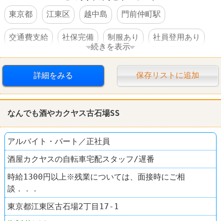
東京都
江東区
越中島
門前仲町駅
交通費支給
社保完備
制服あり
社員登用あり
続きを表示
禁煙・分煙
本屋
BOOKOFF
詳細をみる
保存リストに追加
なんでも酒やカクヤス古石場SS
アルバイト・パート／正社員
酒屋カクヤスの自転車宅配スタッフ/遅番
時給1300円以上※残業については、面接時にご相
談．．．
東京都江東区古石場2丁目17-1