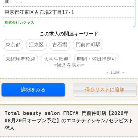
面．．．
東京都江東区古石場2丁目17-1
株式会社カクヤス
この求人の関連キーワード
東京都
江東区
古石場
門前仲町駅
未経験者歓迎
大学生歓迎
時間・曜日指定可
続きを表示
1日前
高収入
日払い・週払いOK
交通費支給
昇給あり
制服あり
社員登用あり
大量募集
詳細をみる
保存リストに追加
その他小売店
なんでも酒や カクヤス
Total beauty salon FREYA 門前仲町店【2026年
08月20日オープン予定】のエステティシャン/セラピスト
求人