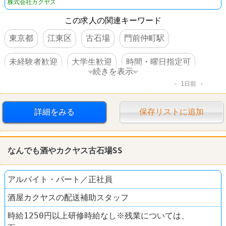
株式会社カクヤス
この求人の関連キーワード
東京都
江東区
古石場
門前仲町駅
未経験者歓迎
大学生歓迎
時間・曜日指定可
続きを表示
1日前
高収入
日払い・週払いOK
交通費支給
昇給あり
制服あり
社員登用あり
大量募集
詳細をみる
保存リストに追加
その他小売店
なんでも酒や カクヤス
なんでも酒やカクヤス古石場SS
アルバイト・パート／正社員
酒屋カクヤスの配送補助スタッフ
時給1250円以上研修時給なし※残業については、