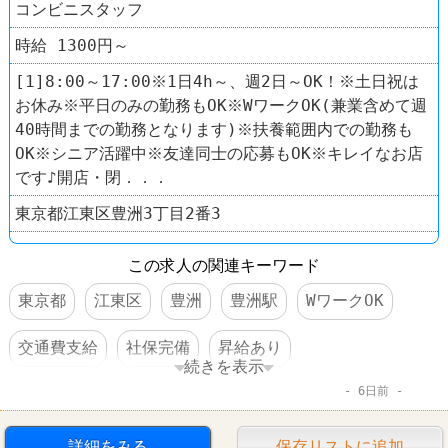
コンビニスタッフ
時給 1300円～
[1]8:00～17:00※1日4h～、週2日～OK！※土日祝は
お休み※平日のみの勤務もOK※WワークOK(兼業含めて週
40時間までの勤務となります)※扶養範囲内での勤務も
OK※シニア活躍中※友達同士の応募もOK※キレイなお店
です♪開店・閉．．．
東京都江東区豊洲3丁目2番3
この求人の関連キーワード
東京都
江東区
豊洲
豊洲駅
WワークOK
交通費支給
社保完備
昇給あり
続きを表示
6日前
扶養控除内のオシゴト
制服あり
社員登用あり
60代以上活躍
詳細をみる
保存リストに追加