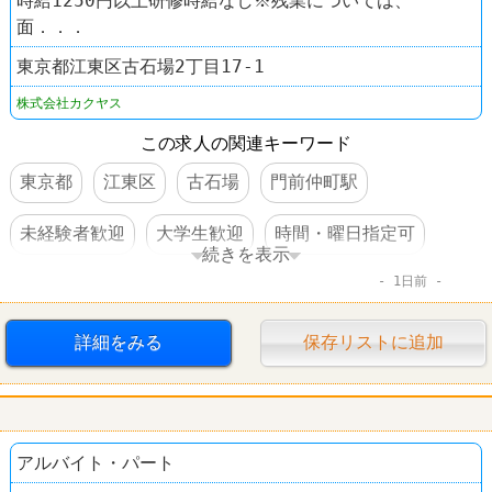
時給1250円以上研修時給なし※残業については、
面．．．
東京都江東区古石場2丁目17-1
株式会社カクヤス
この求人の関連キーワード
東京都
江東区
古石場
門前仲町駅
未経験者歓迎
大学生歓迎
時間・曜日指定可
続きを表示
1日前
高収入
日払い・週払いOK
交通費支給
昇給あり
制服あり
社員登用あり
大量募集
詳細をみる
保存リストに追加
その他小売店
なんでも酒や カクヤス
アルバイト・パート