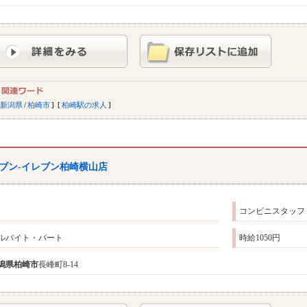
新潟県
/
柏崎市
柏崎駅の求人
ブン-イレブン柏崎横山店
コンビニスタッフ
ルバイト・パート
時給1050円
潟県
柏崎市
長峰町8-14