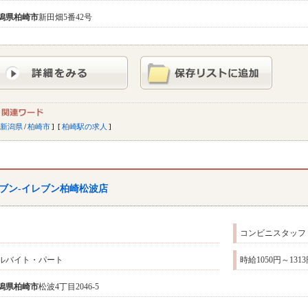
潟県
柏崎市
新田畑5番42号
新潟県
/
柏崎市
柏崎駅の求人
ブン-イレブン柏崎松波店
コンビニスタッフ
ルバイト・パート
時給1050円～131
潟県
柏崎市
松波4丁目2046-5