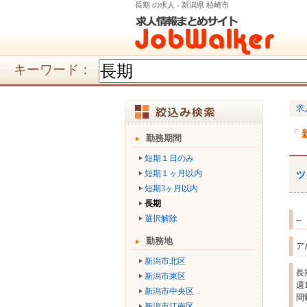
長期 の求人 - 新潟県 柏崎市
キーワード：
求
勤務期間
短期１日のみ
短期１ヶ月以内
ツ
短期3ヶ月以内
長期
選択解除
--
勤務地
ア
新潟市北区
長
新潟市東区
週
新潟市中央区
間
新潟市江南区