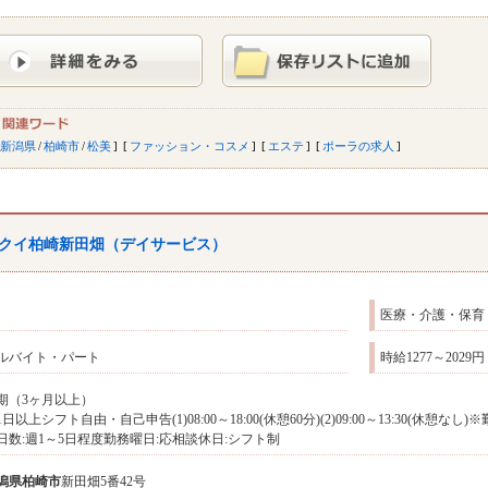
新潟県
/
柏崎市
/
松美
ファッション・コスメ
エステ
ポーラの求人
クイ柏崎新田畑（デイサービス）
医療・介護・保育
ルバイト・パート
時給1277～2029円
期（3ヶ月以上）
1日以上シフト自由・自己申告(1)08:00～18:00(休憩60分)(2)09:00～13:30(
日数:週1～5日程度勤務曜日:応相談休日:シフト制
潟県
柏崎市
新田畑5番42号