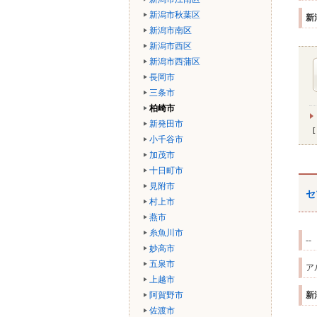
新潟市秋葉区
新
新潟市南区
新潟市西区
新潟市西蒲区
長岡市
三条市
柏崎市
新発田市
小千谷市
加茂市
十日町市
見附市
セ
村上市
燕市
糸魚川市
--
妙高市
五泉市
ア
上越市
阿賀野市
新
佐渡市