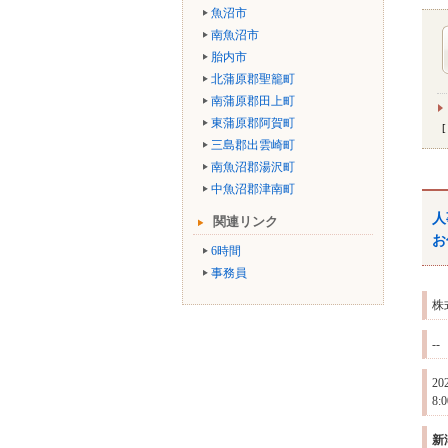
魚沼市
南魚沼市
胎内市
北蒲原郡聖籠町
南蒲原郡田上町
東蒲原郡阿賀町
三島郡出雲崎町
南魚沼郡湯沢町
中魚沼郡津南町
人
関連リンク
お
6時間
事務員
株
--
2
8
新