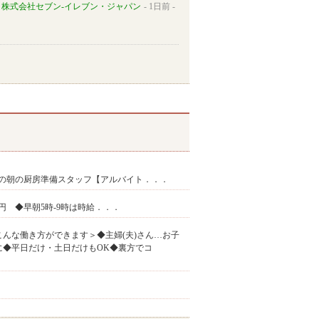
株式会社セブン-イレブン・ジャパン
1日前
の朝の厨房準備スタッフ【アルバイト．．．
63円 ◆早朝5時-9時は時給．．．
んな働き方ができます＞◆主婦(夫)さん…お子
◆平日だけ・土日だけもOK◆裏方でコ