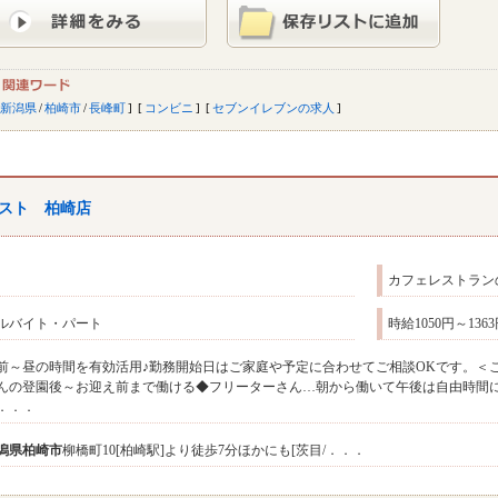
新潟県
/
柏崎市
/
長峰町
コンビニ
セブンイレブンの求人
スト 柏崎店
カフェレストラン
ルバイト・パート
時給1050円～13
前～昼の時間を有効活用♪勤務開始日はご家庭や予定に合わせてご相談OKです。＜こ
んの登園後～お迎え前まで働ける◆フリーターさん…朝から働いて午後は自由時間に
．．．
潟県
柏崎市
柳橋町10[柏崎駅]より徒歩7分ほかにも[茨目/．．．