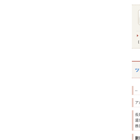
ツ
--
ア
長
週
務
新