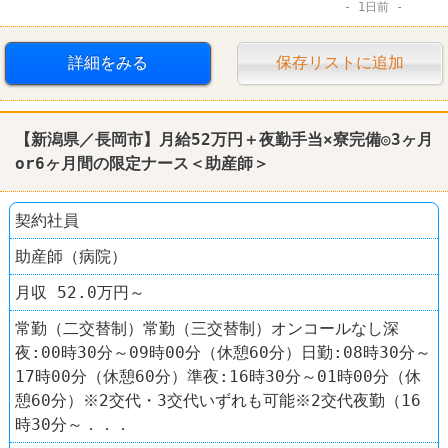
1日前
詳細をみる
保存リストに追加
【新潟県／長岡市】月給52万円＋夜勤手当×寮完備◎3ヶ月
or6ヶ月間の限定ナース＜助産師＞
契約社員
助産師（病院）
月収 52.0万円～
常勤（二交替制）常勤（三交替制）オンコールなし深
夜:00時30分～09時00分（休憩60分）日勤:08時30分～
17時00分（休憩60分）準夜:16時30分～01時00分（休
憩60分）※2交代・3交代いずれも可能※2交代夜勤（16
時30分～．．．