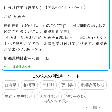
仕分け作業（営業所）【アルバイト・パート】
時給1050円
長期長期（3か月以上）の予定です！※勤務開始日はお気
軽にご相談ください。※試用期間無し
14:00-19:00/時給1050円■週5日～、1日5.0h～OK※
上記の勤務時間のみ、応募を受け付けております。※深夜
時間帯(22:00～翌5．．．
新潟県
柏崎市
三和町1-33
ヤマト運輸株式会社
この求人の関連キーワード
新潟県
柏崎市
三和町
茨目駅
未経験者歓迎
主婦・主夫歓迎
大学生歓迎
WワークOK
続きを表示
5日前
交通費支給
制服あり
運送業
ヤマト運輸