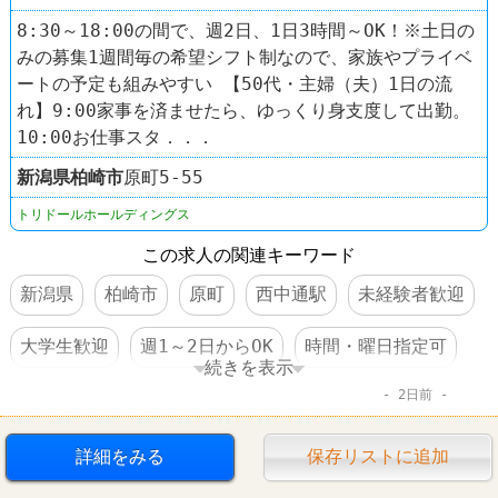
8:30～18:00の間で、週2日、1日3時間～OK！※土日の
みの募集1週間毎の希望シフト制なので、家族やプライベ
ートの予定も組みやすい 【50代・主婦（夫）1日の流
れ】9:00家事を済ませたら、ゆっくり身支度して出勤。
10:00お仕事スタ．．．
新潟県
柏崎市
原町5-55
トリドールホールディングス
この求人の関連キーワード
新潟県
柏崎市
原町
西中通駅
未経験者歓迎
大学生歓迎
週1～2日からOK
時間・曜日指定可
続きを表示
2日前
交通費支給
社保完備
扶養控除内のオシゴト
制服あり
社員登用あり
車・バイク通勤可
詳細をみる
保存リストに追加