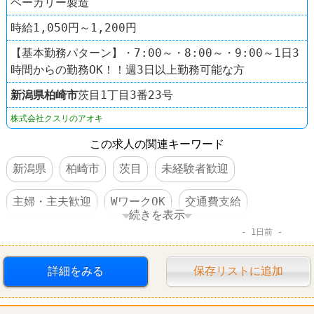
ベーカリー製造
時給1,050円～1,200円
【基本勤務パターン】・7:00～・8:00～・9:00～1日3
時間からの勤務OK！！週3日以上勤務可能な方
新潟県
柏崎市
茨目1丁目3番23号
株式会社クスリのアオキ
この求人の関連キーワード
新潟県
柏崎市
茨目
未経験者歓迎
主婦・主夫歓迎
WワークOK
交通費支給
続きを表示
1日前
制服あり
車・バイク通勤可
オープニングスタッフ
ドラッグストア
詳細をみる
保存リストに追加
クスリのアオキ