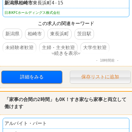
新潟県
柏崎市
東長浜町4-15
日本KFCホールディングス株式会社
この求人の関連キーワード
新潟県
柏崎市
東長浜町
茨目駅
未経験者歓迎
主婦・主夫歓迎
大学生歓迎
続きを表示
10時間前
交通費支給
社員割引あり
制服あり
社員登用あり
車・バイク通勤可
髪型自由
詳細をみる
保存リストに追加
ファーストフード
ケンタッキーフライドチキン
「家事の合間の2時間」もOK！すき家なら家事と両立して
働けます
アルバイト・パート