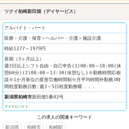
髪型自由
学歴不問
60代以上活躍
ツクイ柏崎新田畑（デイサービス）
アルバイト・パート
医療・介護・保育＞ヘルパー・介護＞施設介護
時給1277～1979円
長期（3ヶ月以上）
週3日以上シフト自由・自己申告(1)08:00～18:00(休
憩60分)(2)08:00～13:30(休憩なし)※勤務時間応相
談※1か月単位の変形労働時間制※月平均時間外勤務3時
間程度勤務日数:週3～5日程度勤務曜．．．
新潟県
柏崎市
新田畑5番42号
マイナビバイト
この求人の関連キーワード
新潟県
柏崎市
柏崎駅