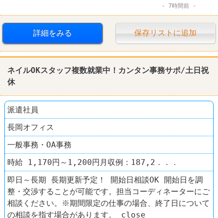
7時間前
制服あり
家電量販店
ヤマダ電機テックランド
詳細をみる
保存リストに追加
ネイルOKスタッフ複数就業中！カンタン事務サポ/土日祝
休
派遣社員
長岡オフィス
一般事務・OA事務
時給 1,170円～1,200円月収例：187,2．．．
即日～長期 長期更新予定！ 開始日相談OK 開始日を調
整・交渉することが可能です。担当コーディネーターにご
相談ください。※期間限定の仕事の場合、終了日について
の相談を指す場合があります。 close