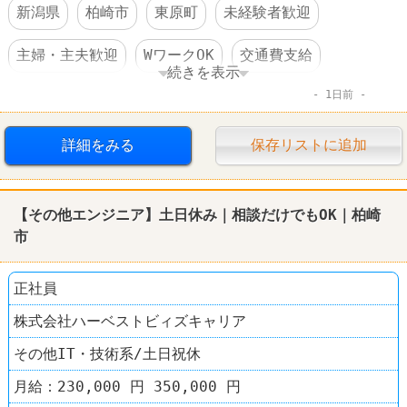
新潟県
柏崎市
東原町
未経験者歓迎
主婦・主夫歓迎
WワークOK
交通費支給
続きを表示
1日前
制服あり
車・バイク通勤可
オープニングスタッフ
ドラッグストア
詳細をみる
保存リストに追加
クスリのアオキ
【その他エンジニア】土日休み｜相談だけでもOK｜柏崎
市
正社員
株式会社ハーベストビィズキャリア
その他IT・技術系/土日祝休
月給：230,000 円 350,000 円