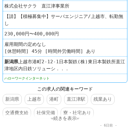
株式会社サクラ 直江津事業所
【請】【積極募集中】サーバエンジニア/上越市、転勤無
し
230,000円〜400,000円
雇用期間の定めなし
[休憩時間] 45分 [時間外労働時間] あり
新潟県
上越市港町2-12-1日本製鉄(株)東日本製鉄所直江
津地区内日鉄ソリューシ．．．
ハローワークインターネット
この求人の関連キーワード
新潟県
上越市
港町
直江津駅
残業あり
交通費支給
社保完備
寮・社宅あり
続きを表示
6日前
車・バイク通勤可
体を動かすオシゴト
賞与あり