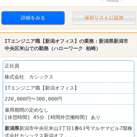
7時間前
語学力を活かすオシゴト
学歴不問
第二新卒歓迎
女性活躍
完全週休2日制
転勤なし
詳細をみる
保存リストに追加
ITエンジニア職【新潟オフィス】の業務：新潟県新潟市
中央区米山での勤務（ハローワーク 柏崎）
正社員
株式会社 カシックス
ITエンジニア職【新潟オフィス】
220,000円〜300,000円
雇用期間の定めなし
[休憩時間] 45分 [時間外労働時間] あり
新潟県
新潟市中央区米山3丁目1番63号マルヤマビル7階株
式会社カシックス新潟オフ．．．