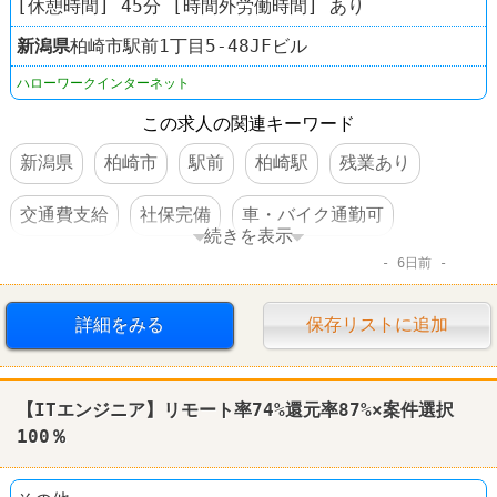
[休憩時間] 45分 [時間外労働時間] あり
新潟県
柏崎市駅前1丁目5-48JFビル
ハローワークインターネット
この求人の関連キーワード
新潟県
柏崎市
駅前
柏崎駅
残業あり
交通費支給
社保完備
車・バイク通勤可
続きを表示
6日前
賞与あり
詳細をみる
保存リストに追加
【ITエンジニア】リモート率74%還元率87%×案件選択
100％