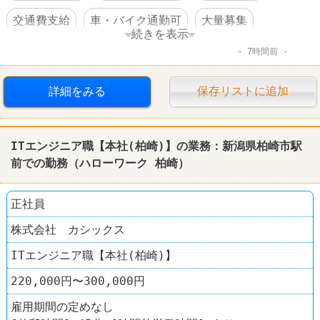
交通費支給
車・バイク通勤可
大量募集
続きを表示
7時間前
禁煙・分煙
服装自由
語学力を活かすオシゴト
学歴不問
住宅手当あり
第二新卒歓迎
詳細をみる
保存リストに追加
女性活躍
完全週休2日制
転勤なし
上場企業
ITエンジニア職【本社(柏崎)】の業務：新潟県柏崎市駅
前での勤務（ハローワーク 柏崎）
正社員
株式会社 カシックス
ITエンジニア職【本社(柏崎)】
220,000円〜300,000円
雇用期間の定めなし