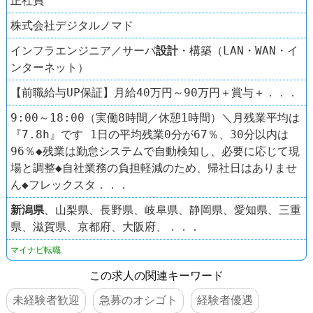
正社員
株式会社デジタルノマド
インフラエンジニア／サーバ
設計
・構築（LAN・WAN・イ
ンターネット）
【前職給与UP保証】月給40万円～90万円＋賞与＋．．．
9:00～18:00（実働8時間／休憩1時間）＼月残業平均は
『7.8h』です 1日の平均残業0分が67％、30分以内は
96％◆残業は勤怠システムで自動検知し、必要に応じて現
場と調整◆自社業務の負担軽減のため、帰社日はありませ
ん◆フレックスタ．．．
新潟県
、山梨県、長野県、岐阜県、静岡県、愛知県、三重
県、滋賀県、京都府、大阪府、．．．
マイナビ転職
この求人の関連キーワード
未経験者歓迎
急募のオシゴト
経験者優遇