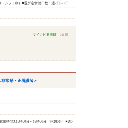
■交替制（シフト制）■週所定労働日数：週2日～5日
マイナビ看護師
6日前
＜非常勤・正看護師＞
就業時間3:15時00分～19時00分（休憩0分）■週5