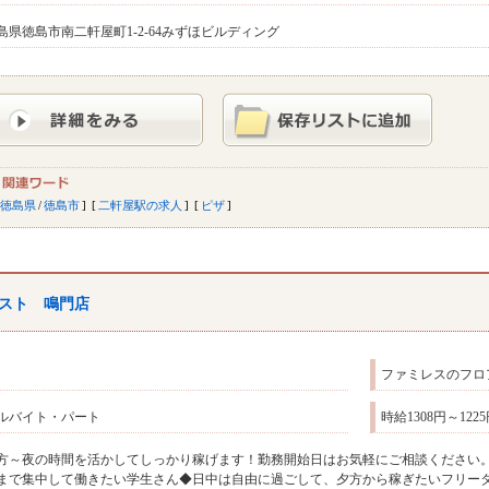
島県徳島市南二軒屋町1-2-64みずほビルディング
徳島県
/
徳島市
二軒屋駅の求人
ピザ
スト 鳴門店
ファミレスのフロ
ルバイト・パート
時給1308円～1
方～夜の時間を活かしてしっかり稼げます！勤務開始日はお気軽にご相談ください
まで集中して働きたい学生さん◆日中は自由に過ごして、夕方から稼ぎたいフリー