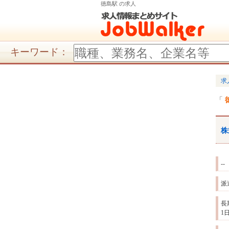
徳島駅 の求人
キーワード：
求
株
--
派
長
1