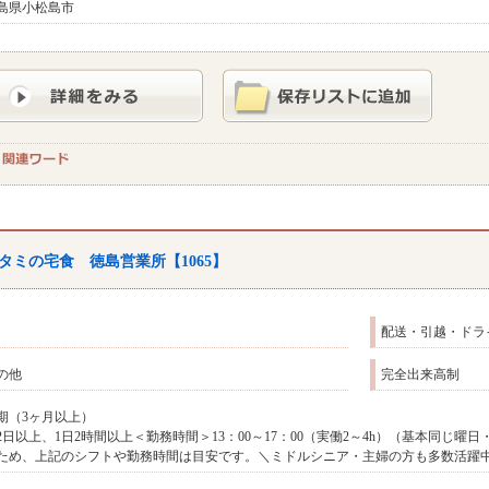
島県小松島市
タミの宅食 徳島営業所【1065】
配送・引越・ドラ
の他
完全出来高制
期（3ヶ月以上）
2日以上、1日2時間以上＜勤務時間＞13：00～17：00（実働2～4h）（基本同じ
ため、上記のシフトや勤務時間は目安です。＼ミドルシニア・主婦の方も多数活躍