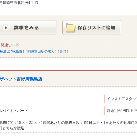
島県徳島市北沖洲4-1-13
徳島県
/
徳島市
阿波富田駅の求人
弁当
ザハット吉野川鴨島店
インストアスタッ
ルバイト・パート
時給1,080円以上
勤務時間：10:00～22:00・1週間あたりの勤務日数：週1日以上・1日あたりの勤
日どちらか歓迎