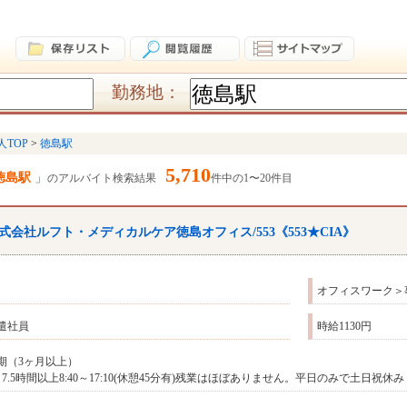
勤務地：
人TOP
徳島駅
5,710
徳島駅
のアルバイト検索結果
件中の1〜20件目
式会社ルフト・メディカルケア徳島オフィス/553《553★CIA》
オフィスワーク＞
遣社員
時給1130円
期（3ヶ月以上）
日7.5時間以上8:40～17:10(休憩45分有)残業はほぼありません。平日のみで土日祝休み