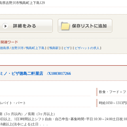
島県吉野川市鴨島町上下島129
徳島県
/
吉野川市
/
鴨島町上下島
鴨島駅
ピザ
ピザハットの求人
ミノ・ピザ徳島二軒屋店 /X1003017266
飲食・フード＞フ
ルバイト・パート
時給1050～1313
期（3ヶ月以内）／長期（3ヶ月以上）
3日以上、1日3時間以上シフト自由・自己申告<募集時間>平日:10:30～24:00土日祝:1
18歳以上(法令による)土日．．．