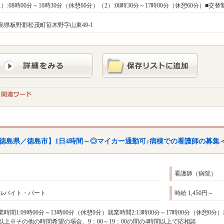
1）:08時00分～16時30分（休憩60分）（2）:08時30分～17時00分（休憩60分）
島県板野郡松茂町笹木野字山東49-1
徳島県／徳島市】1日4時間～◎マイカー通勤可♪病棟での看護師の募集
看護師（病院）
ルバイト・パート
時給 1,450円～
業時間1:09時00分～13時00分（休憩0分）就業時間2:13時00分～17時00分（休憩0分）
以上※その他の時間希望の場合、9：00～19：00の間の4時間以上で応相談