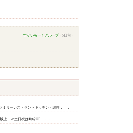
すかいらーくグループ
5日前
ァミリーレストラン＞キッチン・調理．．．
8円 以上 ≪土日祝は時給UP．．．