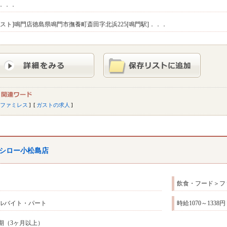
．．．
ガスト]鳴門店徳島県鳴門市撫養町斎田字北浜225[鳴門駅]．．．
ファミレス
ガストの求人
シロー小松島店
飲食・フード＞フ
ルバイト・パート
時給1070～133
期（3ヶ月以上）