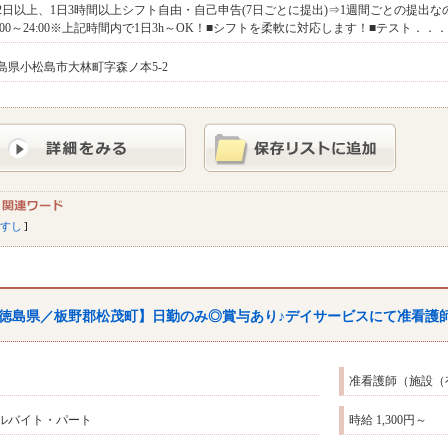
2日以上、1日3時間以上シフト自由・自己申告(7日ごとに提出)⇒1週間ごとの提出
0:00～24:00※上記時間内で1日3h～OK！■シフトを柔軟に対応します！■テスト．．．
島県小松島市大林町字森ノ本5-2
すし
徳島県／板野郡松茂町】日勤のみ◎賞与あり♪デイサービスにて准看護
准看護師（施設（
ルバイト・パート
時給 1,300円～