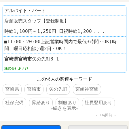
アルバイト・パート
店舗販売スタッフ【登録制度】
時給1,100円～1,250円 日祝時給1,200．．．
■11:00～20:00上記営業時間内で最低3時間～OK(時
間、曜日応相談)週2日～OK！
宮崎県
宮崎市
矢の先町8-1
株式会社あさひ
この求人の関連キーワード
宮崎県
宮崎市
矢の先町
宮崎神宮駅
社保完備
昇給あり
制服あり
社員登用あり
続きを表示
1時間前
車・バイク通勤可
禁煙・分煙
自転車屋