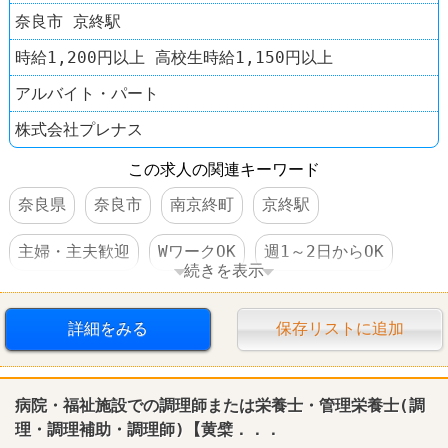
奈良市 京終駅
時給1,200円以上 高校生時給1,150円以上
アルバイト・パート
株式会社プレナス
この求人の関連キーワード
奈良県
奈良市
南京終町
京終駅
主婦・主夫歓迎
WワークOK
週1～2日からOK
続きを表示
短時間でもＯＫ
社保完備
食事補助あり
詳細をみる
保存リストに追加
制服あり
社員登用あり
車・バイク通勤可
レストラン
やよい軒
病院・福祉施設での調理師または栄養士・管理栄養士(調
理・調理補助・調理師)【黄檗．．．