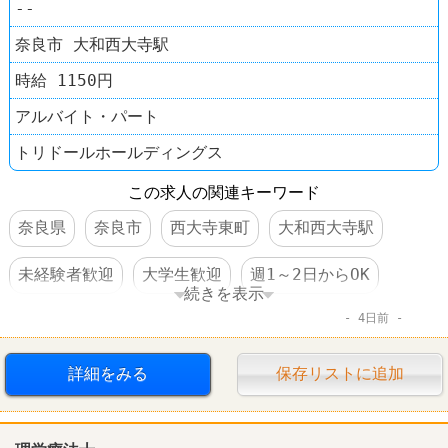
--
奈良市 大和西大寺駅
時給 1150円
アルバイト・パート
トリドールホールディングス
この求人の関連キーワード
奈良県
奈良市
西大寺東町
大和西大寺駅
未経験者歓迎
大学生歓迎
週1～2日からOK
続きを表示
4日前
週3～4日からOK
時間・曜日指定可
交通費支給
社保完備
扶養控除内のオシゴト
制服あり
詳細をみる
保存リストに追加
社員登用あり
駅チカ
車・バイク通勤可