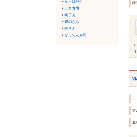
かっぱ寿司
静
はま寿司
銚子丸
銀のさら
味ぎん
がってん寿司
V
--
ア
北