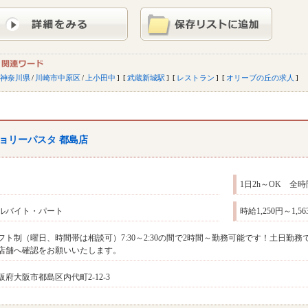
神奈川県
/
川崎市中原区
/
上小田中
武蔵新城駅
レストラン
オリーブの丘の求人
ョリーパスタ 都島店
1日2h～OK 全
ルバイト・パート
時給1,250円～1,
フト制（曜日、時間帯は相談可）7:30～2:30の間で2時間～勤務可能です！土日
店舗へ確認をお願いいたします。
阪府大阪市都島区内代町2-12-3