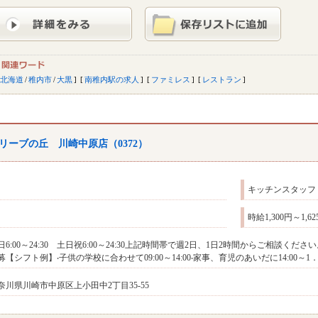
北海道
/
稚内市
/
大黒
南稚内駅の求人
ファミレス
レストラン
リーブの丘 川崎中原店（0372）
キッチンスタッフ
時給1,300円～1,
日6:00～24:30 土日祝6:00～24:30上記時間帯で週2日、1日2時間からご相談
募【シフト例】‧⼦供の学校に合わせて09:00～14:00‧家事、育児のあいだに14:00～1
奈川県川崎市中原区上小田中2丁目35-55