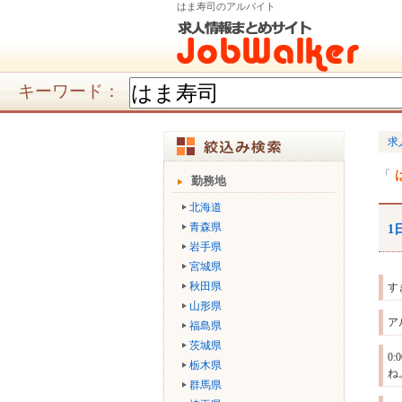
はま寿司のアルバイト
キーワード：
求
勤務地
北海道
青森県
1
岩手県
宮城県
秋田県
す
山形県
ア
福島県
茨城県
0
栃木県
ね
群馬県