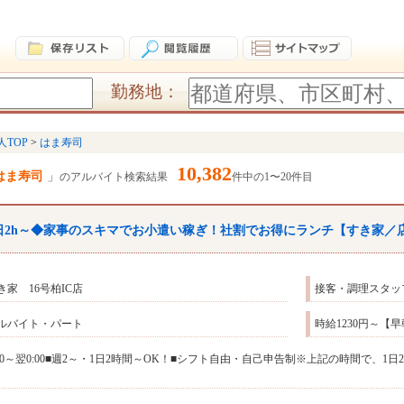
勤務地：
人TOP
はま寿司
10,382
はま寿司
のアルバイト検索結果
件中の1〜20件目
日2h～◆家事のスキマでお小遣い稼ぎ！社割でお得にランチ【すき家／
き家 16号柏IC店
接客・調理スタッ
ルバイト・パート
時給1230円～【
:00～翌0:00■週2～・1日2時間～OK！■シフト自由・自己申告制※上記の時間で、1
。