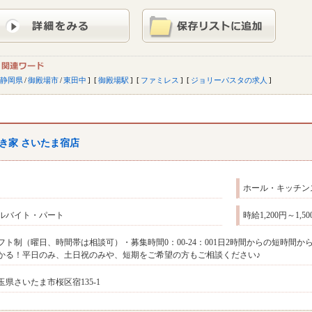
静岡県
/
御殿場市
/
東田中
御殿場駅
ファミレス
ジョリーパスタの求人
き家 さいたま宿店
ホール・キッチン
ルバイト・パート
時給1,200円～1
フト制（曜日、時間帯は相談可）・募集時間0：00‐24：001日2時間からの短時間
かる！平日のみ、土日祝のみや、短期をご希望の方もご相談ください♪
玉県さいたま市桜区宿135-1