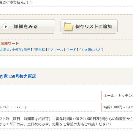
海道小樽市新光2-1-4
北海道
/
小樽市
/
新光
朝里駅
ファーストフード
すき家の求人
き家 150号牧之原店
ホール・キッチン
ルバイト・パート
時給1,180円～1
フト制（曜日、時間帯は相談可）・募集時間0：00‐24：001日2時間からの短時間
かる！平日のみ、土日祝のみや、短期をご希望の方もご相談ください♪