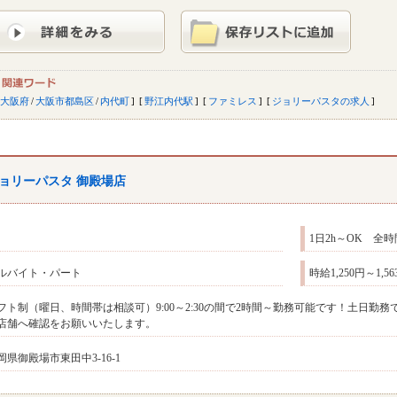
大阪府
/
大阪市都島区
/
内代町
野江内代駅
ファミレス
ジョリーパスタの求人
ョリーパスタ 御殿場店
1日2h～OK 全
ルバイト・パート
時給1,250円～1,
フト制（曜日、時間帯は相談可）9:00～2:30の間で2時間～勤務可能です！土日
店舗へ確認をお願いいたします。
岡県御殿場市東田中3-16-1