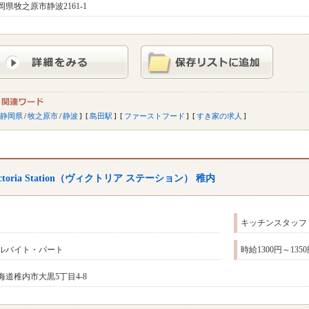
岡県牧之原市静波2161-1
静岡県
/
牧之原市
/
静波
島田駅
ファーストフード
すき家の求人
ictoria Station（ヴィクトリア ステーション） 稚内
キッチンスタッフ
ルバイト・パート
時給1300円～13
海道稚内市大黒5丁目4-8