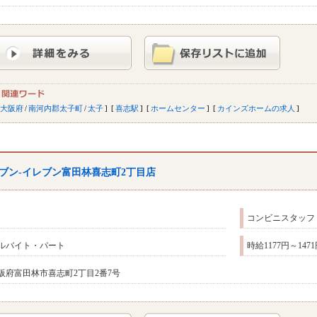
大阪府
/
南河内郡太子町
/
太子
喜志駅
ホームセンター
カインズホームの求人
ブン-イレブン富田林喜志町2丁目店
コンビニスタッフ
ルバイト・パート
時給1177円～147
阪府富田林市喜志町2丁目2番7号