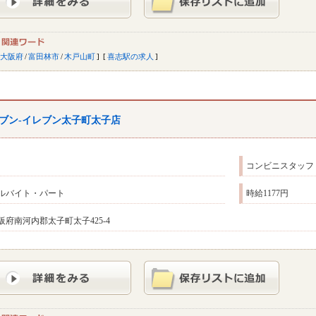
大阪府
/
富田林市
/
木戸山町
喜志駅の求人
ブン-イレブン太子町太子店
コンビニスタッフ
ルバイト・パート
時給1177円
阪府南河内郡太子町太子425-4