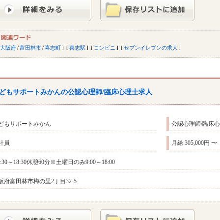
大阪府
/
富田林市
/
喜志町
喜志駅
コンビニ
セブンイレブンの求人
どもサポートみかんの公認心理師/臨床心理士求人
どもサポートみかん
公認心理師/臨床
社員
月給 305,000円 〜
9:30～18:30休憩60分※土曜日のみ9:00～18:00
阪府富田林市梅の里2丁目32-5