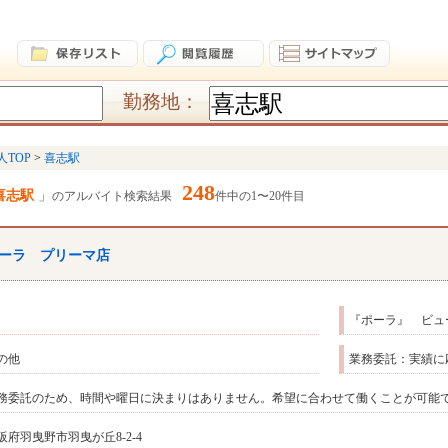
勤務地：
人TOP
喜志駅
248
喜志駅
のアルバイト検索結果
件中の1〜20件目
ーラ プリーマ店
『ポーラ』 ビュ
の他
業務委託：実績に
務委託のため、時間や曜日に決まりはありません。希望に合わせて働くことが可能
阪府羽曳野市羽曳が丘8-2-4