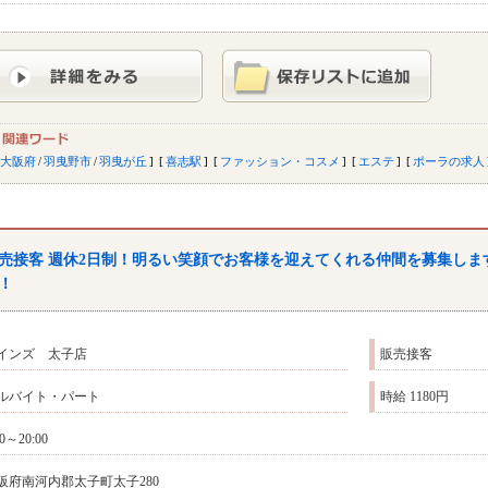
大阪府
/
羽曳野市
/
羽曳が丘
喜志駅
ファッション・コスメ
エステ
ポーラの求人
売接客 週休2日制！明るい笑顔でお客様を迎えてくれる仲間を募集し
！
インズ 太子店
販売接客
ルバイト・パート
時給 1180円
00～20:00
阪府南河内郡太子町太子280