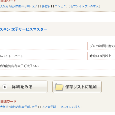
大阪府
/
南河内郡太子町
/
太子
喜志駅
コンビニ
セブンイレブンの求人
スキン 太子サービスマスター
プロの清掃技術で
ルバイト・パート
時給1300円以上
阪府南河内郡太子町太子63-3
大阪府
/
南河内郡太子町
/
太子
上ノ太子駅
ダスキンの求人