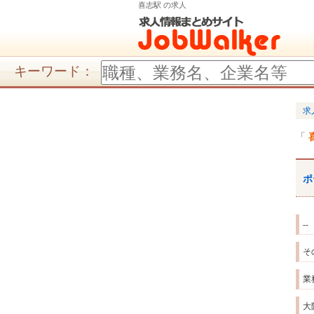
喜志駅 の求人
キーワード：
求
ポ
--
そ
業
大