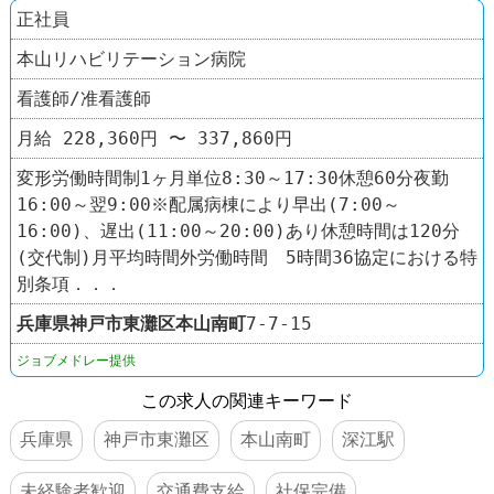
正社員
本山リハビリテーション病院
看護師/准看護師
月給 228,360円 〜 337,860円
変形労働時間制1ヶ月単位8:30～17:30休憩60分夜勤
16:00～翌9:00※配属病棟により早出(7:00～
16:00)、遅出(11:00～20:00)あり休憩時間は120分
(交代制)月平均時間外労働時間 5時間36協定における特
別条項．．．
兵庫県
神戸市東灘区
本山南町
7-7-15
ジョブメドレー提供
この求人の関連キーワード
兵庫県
神戸市東灘区
本山南町
深江駅
未経験者歓迎
交通費支給
社保完備