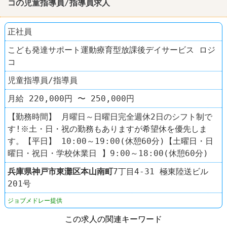
コの児童指導員/指導員求人
正社員
こども発達サポート運動療育型放課後デイサービス ロジ
コ
児童指導員/指導員
月給 220,000円 〜 250,000円
【勤務時間】 月曜日～日曜日完全週休2日のシフト制で
す!※土・日・祝の勤務もありますが希望休を優先しま
す。【平日】 10:00～19:00(休憩60分)【土曜日・日
曜日・祝日・学校休業日 】9:00～18:00(休憩60分)
兵庫県
神戸市東灘区
本山南町
7丁目4-31 極東陸送ビル
201号
ジョブメドレー提供
この求人の関連キーワード