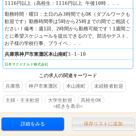
1116円以上（高校生：1116円以上 午後10時．．．
勤務時間・曜日：土日のみ3時間でもOK（ダブルワークも
歓迎です）勤務時間帯は5時から25時までの間でご相談く
ださい！備考：週1回、2時間から勤務可能です！1週間ご
とに希望スケジュールを提出できるので、部活やテスト、
お子様の学校行事、プライベ．．．
兵庫県
神戸市東灘区
本山南町
3-1-10
日本マクドナルド株式会社
この求人の関連キーワード
兵庫県
神戸市東灘区
本山南町
未経験者歓迎
主婦・主夫歓迎
大学生歓迎
高校生OK
続きを表示
外国人OK
時間・曜日指定可
短時間でもＯＫ
詳細をみる
保存リストに追加
社保完備
社員割引あり
食事補助あり