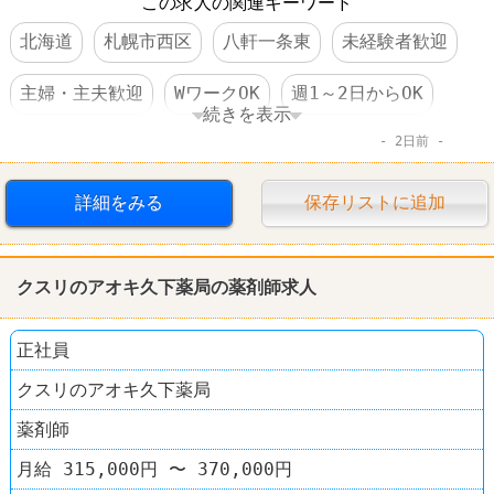
この求人の関連キーワード
北海道
札幌市西区
八軒一条東
未経験者歓迎
主婦・主夫歓迎
WワークOK
週1～2日からOK
続きを表示
2日前
短時間でもＯＫ
交通費支給
制服あり
車・バイク通勤可
ダスキン
詳細をみる
保存リストに追加
クスリのアオキ久下薬局の薬剤師求人
正社員
クスリのアオキ久下薬局
薬剤師
月給 315,000円 〜 370,000円