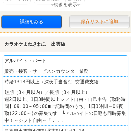
続きを表示
日払い・週払いOK
交通費支給
昇給あり
詳細をみる
保存リストに追加
扶養控除内のオシゴト
禁煙・分煙
髪型自由
学歴不問
第二新卒歓迎
中高年活躍
カラオケまねきねこ 出雲店
アルバイト・パート
販売・接客・サービス＞カウンター業務
時給1313円以上（深夜手当含む 交通費支給
短期（3ヶ月以内）／長期（3ヶ月以上）
週2日以上、1日3時間以上シフト自由・自己申告【勤務時
間】09:00～05:00■上記時間のうち、1日3時間～OK夜
勤(22:00～)の募集です！┗アルバイトの日勤も同時募集
中！～シフト自由～「．．．
島根県出雲市今市町北本町4丁目1-13