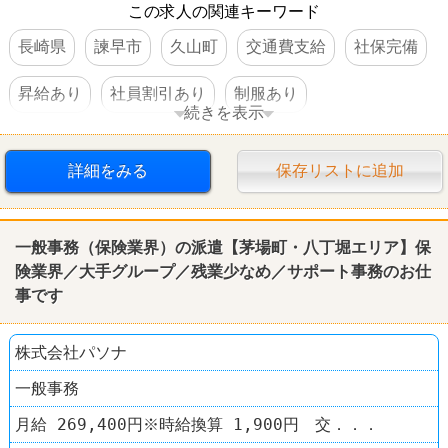
この求人の関連キーワード
長崎県
諫早市
久山町
交通費支給
社保完備
昇給あり
社員割引あり
制服あり
続きを表示
社員登用あり
禁煙・分煙
スポーツショップ
詳細をみる
保存リストに追加
スポーツデポ
一般事務（保険業界）の派遣【茅場町・八丁堀エリア】保
険業界／大手グループ／残業少なめ／サポート事務のお仕
事です
株式会社パソナ
一般事務
月給 269,400円※時給換算 1,900円 交．．．