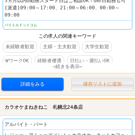
3ヵ月以内◎勤務スタート日はご相談OK！◎即日勤務も可
[派遣]09:00～17:00、21:00～06:00、00:00～
09:00
バイトルドットコム
この求人の関連キーワード
未経験者歓迎
主婦・主夫歓迎
大学生歓迎
WワークOK
経験者優遇
日払い・週払いOK
続きを表示
社保完備
車・バイク通勤可
禁煙・分煙
詳細をみる
保存リストに追加
髪型自由
服装自由
学歴不問
第二新卒歓迎
中高年活躍
カラオケまねきねこ 札幌北24条店
アルバイト・パート