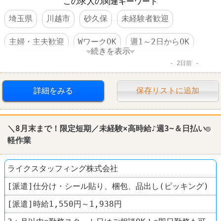
この求人の関連キーワード
埼玉県
川越市
砂久保
未経験者歓迎
主婦・主夫歓迎
WワークOK
週1～2日からOK
続きを表示
2日前
週3～4日からOK
交通費支給
昇給あり
制服あり
社員登用あり
車・バイク通勤可
詳細をみる
保存リストに追加
賞与あり
ダスキン
＼8月末まで！限定短期／未経験×高時給♪週3~＆日払い◎
軽作業
ライクスタッフィング株式会社
[派遣]仕分け・シール貼り、梱包、品出し(ピッキング)
[派遣]時給1,550円～1,938円