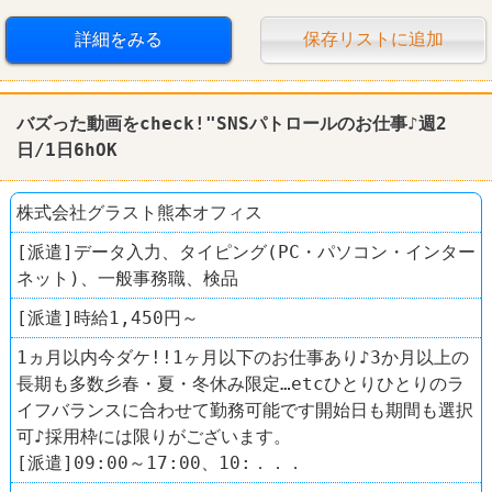
社保完備
車・バイク通勤可
禁煙・分煙
詳細をみる
保存リストに追加
髪型自由
服装自由
学歴不問
第二新卒歓迎
中高年活躍
バズった動画をcheck!"SNSパトロールのお仕事♪週2
日/1日6hOK
株式会社グラスト熊本オフィス
[派遣]データ入力、タイピング(PC・パソコン・インター
ネット)、一般事務職、検品
[派遣]時給1,450円～
1ヵ月以内今ダケ!!1ヶ月以下のお仕事あり♪3か月以上の
長期も多数彡春・夏・冬休み限定…etcひとりひとりのラ
イフバランスに合わせて勤務可能です開始日も期間も選択
可♪採用枠には限りがございます。
[派遣]09:00～17:00、10:．．．