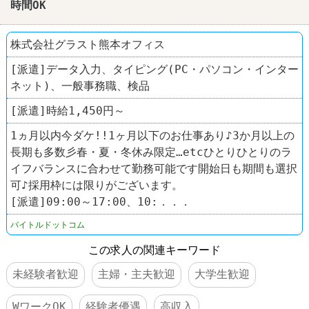
時間OK
株式会社グラスト熊本オフィス
[派遣]データ入力、タイピング(PC・パソコン・インター
ネット)、一般事務職、検品
[派遣]時給1,450円～
1ヵ月以内今ダケ!!1ヶ月以下のお仕事あり♪3か月以上の
長期も多数彡春・夏・冬休み限定…etcひとりひとりのラ
イフバランスに合わせて勤務可能です開始日も期間も選択
可♪採用枠には限りがございます。
[派遣]09:00～17:00、10:．．．
バイトルドットコム
この求人の関連キーワード
未経験者歓迎
主婦・主夫歓迎
大学生歓迎
WワークOK
経験者優遇
高収入