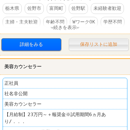
栃木県
佐野市
富岡町
佐野駅
未経験者歓迎
主婦・主夫歓迎
年齢不問
WワークOK
学歴不問
続きを表示
急募のオシゴト
短期のオシゴト
長期のオシゴト
詳細をみる
保存リストに追加
週1～2日からOK
週3～4日からOK
時間・曜日指定可
短時間でもＯＫ
高収入
美容カウンセラー
日払い・週払いOK
髪型自由
服装自由
正社員
人と接するオシゴト
女性活躍
ナイトワーク
社名非公開
美容カウンセラー
【月給制】23万円～＋報奨金※試用期間6ヵ月あ
り/．．．