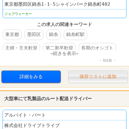
東京都墨田区錦糸1-1-5シャインパーク錦糸町402
ジョブウォーカー
この求人の関連キーワード
東京都
墨田区
錦糸
錦糸町駅
主婦・主夫歓迎
第二新卒歓迎
長期のオシゴト
続きを表示
6日前
週3～4日からOK
残業なし
転勤なし
経験者優遇
高収入
交通費支給
社保完備
詳細をみる
保存リストに追加
制服あり
駅チカ
禁煙・分煙
髪型自由
大型車にて乳製品のルート配送ドライバー
服装自由
人と接するオシゴト
アルバイト・パート
資格を活かすオシゴト
体を動かすオシゴト
株式会社ドライブトライブ