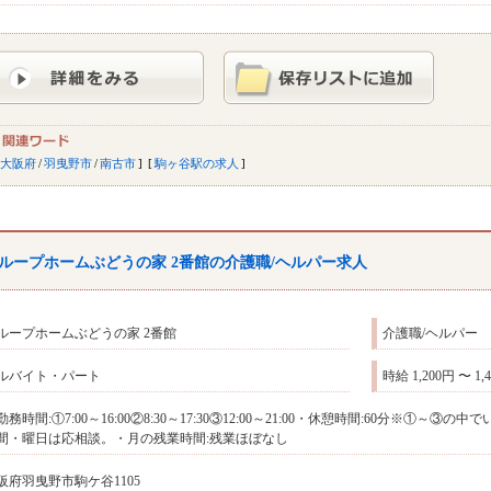
大阪府
/
羽曳野市
/
南古市
駒ヶ谷駅の求人
ループホームぶどうの家 2番館の介護職/ヘルパー求人
ループホームぶどうの家 2番館
介護職/ヘルパー
ルバイト・パート
時給 1,200円 〜 1,
勤務時間:①7:00～16:00②8:30～17:30③12:00～21:00・休憩時間:60分※
間・曜日は応相談。・月の残業時間:残業ほぼなし
阪府羽曳野市駒ケ谷1105