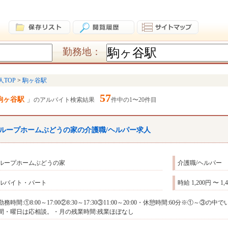
勤務地：
人TOP
駒ヶ谷駅
57
駒ヶ谷駅
のアルバイト検索結果
件中の1〜20件目
ループホームぶどうの家の介護職/ヘルパー求人
ループホームぶどうの家
介護職/ヘルパー
ルバイト・パート
時給 1,200円 〜 1,
勤務時間:①8:00～17:00②8:30～17:30③11:00～20:00・休憩時間:60分※
間・曜日は応相談。・月の残業時間:残業ほぼなし