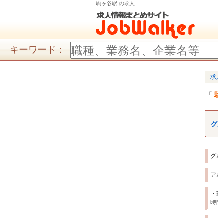
駒ヶ谷駅 の求人
キーワード：
求
グ
グ
ア
・
時