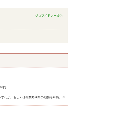
ジョブメドレー提供
400円
①～③の中でいずれか。もしくは複数時間帯の勤務も可能。※