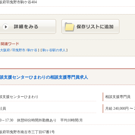
阪府羽曳野市駒ケ谷404
大阪府
/
羽曳野市
/
駒ケ谷
駒ヶ谷駅の求人
談支援センターひまわりの相談支援専門員求人
談支援センターひまわり
相談支援専門員
社員
月給 240,000円 〜 
ː30～17:30 休憩60分時間外勤務あり 平均10時間/月
阪府羽曳野市南古市三丁目67番1号