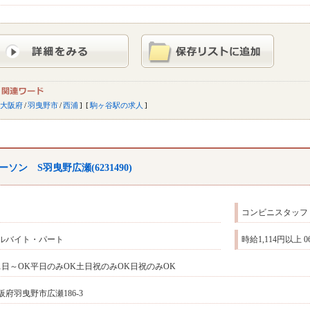
大阪府
/
羽曳野市
/
西浦
駒ヶ谷駅の求人
ーソン S羽曳野広瀬(6231490)
コンビニスタッフ
ルバイト・パート
時給1,114円以上 0
1日～OK平日のみOK土日祝のみOK日祝のみOK
阪府羽曳野市広瀬186‐3