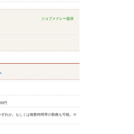
ジョブメドレー提供
人
400円
①～③の中でいずれか。もしくは複数時間帯の勤務も可能。※