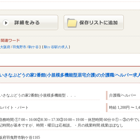
大阪府
/
羽曳野市
/
駒ケ谷
駒ヶ谷駅の求人
いさなぶどうの家2番館(小規模多機能型居宅介護)の介護職/ヘルパー求
いさなぶどうの家2番館(小規模多機能型．．．
介護職/ヘルパー
ルバイト・パート
時給 1,200円 〜 1,
勤務時間:①7:00～16:00②8:30～17:30③10:00～19:00・休憩時間:60分※
記時間が基本ですが、時間・曜日は応相談。・月の残業時間:残業ほぼなし
阪府羽曳野市駒ケ谷1105