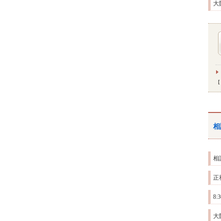
大
相
相
正
8
大