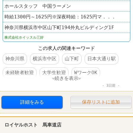
ホールスタッフ 中国ラーメン
時給1300円～1625円※深夜時給：1625円マ．．．
神奈川県横浜市中区山下町194外丸ビルディング1F
株式会社ホイッスル三好
この求人の関連キーワード
神奈川県
横浜市中区
山下町
日本大通り駅
未経験者歓迎
大学生歓迎
WワークOK
続きを表示
3日前
長期のオシゴト
週1～2日からOK
短時間でもＯＫ
高収入
扶養控除内のオシゴト
制服あり
詳細をみる
保存リストに追加
社員登用あり
駅チカ
学歴不問
転勤なし
ロイヤルホスト 馬車道店
ラーメン
中国ラーメン 揚州商人