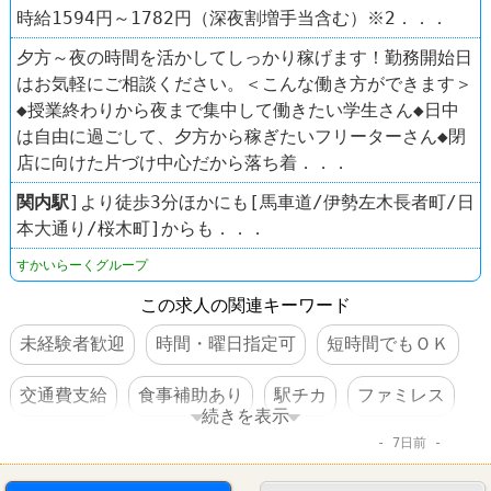
時給1594円～1782円（深夜割増手当含む）※2．．．
夕方～夜の時間を活かしてしっかり稼げます！勤務開始日
はお気軽にご相談ください。＜こんな働き方ができます＞
◆授業終わりから夜まで集中して働きたい学生さん◆日中
は自由に過ごして、夕方から稼ぎたいフリーターさん◆閉
店に向けた片づけ中心だから落ち着．．．
関内駅
]より徒歩3分ほかにも[馬車道/伊勢左木長者町/日
本大通り/桜木町]からも．．．
すかいらーくグループ
この求人の関連キーワード
未経験者歓迎
時間・曜日指定可
短時間でもＯＫ
交通費支給
食事補助あり
駅チカ
ファミレス
続きを表示
7日前
ガスト