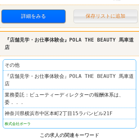
週3～4日からOK
短時間でもＯＫ
交通費支給
詳細をみる
保存リストに追加
昇給あり
食事補助あり
制服あり
『店舗見学・お仕事体験会』POLA THE BEAUTY 馬車道
社員登用あり
ファミレス
サイゼリヤ
店
その他
『店舗見学・お仕事体験会』POLA THE BEAUTY 馬車道
店
業務委託：ビューティーディレクターの報酬体系は、
委．．．
神奈川県横浜市中区本町2丁目15ラパンビル21F
株式会社ポーラ
この求人の関連キーワード