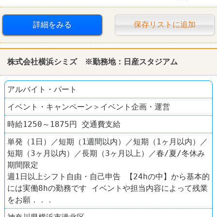
高収入
扶養控除内のオシゴト
制服あり
詳細をみる
保存リストに追加
社員登用あり
駅チカ
学歴不問
転勤なし
株式会社横浜シミズ ※勤務地：日産スタジアム
ラーメン
中国ラーメン 揚州商人
アルバイト・パート
イベント・キャンペーン＞イベント企画・運営
時給1250～1875円 交通費支給
単発（1日）／短期（1週間以内）／短期（1ヶ月以内）／
短期（3ヶ月以内）／長期（3ヶ月以上）／春/夏/冬休み
期間限定
週1日以上シフト自由・自己申告 【24hの中】から基本的
には実働8hの勤務です イベントや担当内容によって残業
をお願．．．