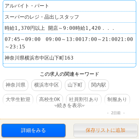
アルバイト・パート
スーパーのレジ・品出しスタッフ
時給1,370円以上 開店～9:00時給1,420．．．
07:45～09:00 09:00～13:0017:00～21:0021:00
～23:15
神奈川県横浜市中区山下町163
この求人の関連キーワード
神奈川県
横浜市中区
山下町
関内駅
大学生歓迎
高校生OK
社員割引あり
制服あり
続きを表示
2日前
禁煙・分煙
60代以上活躍
コンビニ
スーパー
まいばすけっと
詳細をみる
保存リストに追加