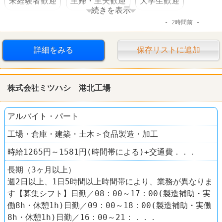
未経験者歓迎
主婦・主夫歓迎
大学生歓迎
続きを表示
2時間前
WワークOK
交通費支給
社保完備
駅チカ
漫画喫茶
快活CLUB
詳細をみる
保存リストに追加
株式会社ミツハシ 港北工場
アルバイト・パート
工場・倉庫・建築・土木＞食品製造・加工
時給1265円～1581円(時間帯による)+交通費．．．
長期（3ヶ月以上）
週2日以上、1日5時間以上時間帯により、業務が異なりま
す【募集シフト】日勤／08：00～17：00(製造補助・実
働8h・休憩1h)日勤／09：00～18：00(製造補助・実働
8h・休憩1h)日勤／16：00～21：．．．