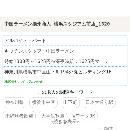
中国ラーメン揚州商人 横浜スタジアム前店_1320
アルバイト・パート
キッチンスタッフ 中国ラーメン
時給1300円～1625円※深夜時給：1625円マ．．．
神奈川県横浜市中区山下町194外丸ビルディング1F
株式会社ホイッスル三好
この求人の関連キーワード
神奈川県
横浜市中区
山下町
日本大通り駅
未経験者歓迎
大学生歓迎
WワークOK
続きを表示
3日前
長期のオシゴト
週1～2日からOK
短時間でもＯＫ