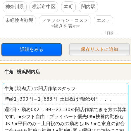
神奈川県
横浜市中区
本町
関内駅
未経験者歓迎
ファッション・コスメ
エステ
続きを表示
1日前
POLA THE BEAUTY
詳細をみる
保存リストに追加
牛角 横浜関内店
牛角(焼肉店)の閉店作業スタッフ
時給1,300円～1,688円 土日祝は時給50円．．．
週2日～勤務OK21:00～23:30※閉店作業できる方の募集
です。◆シフト自由！プライベート優先OK◆扶養内勤務も
OK！◆平日のみ・土日祝のみの勤務もOK！◆ご家庭の都合
に合わせた勤務も歓迎！◆勤務時間・曜日はお気軽にご相