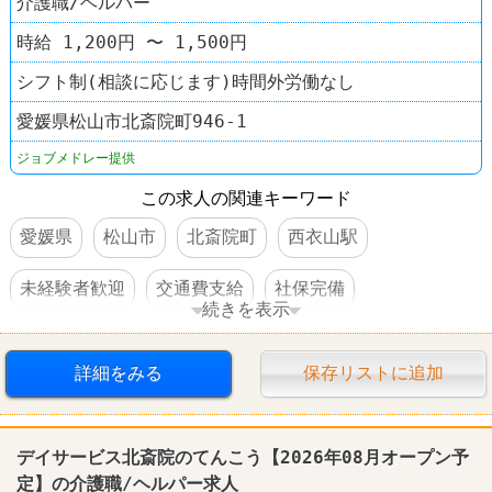
介護職/ヘルパー
時給 1,200円 〜 1,500円
シフト制(相談に応じます)時間外労働なし
愛媛県松山市北斎院町946-1
ジョブメドレー提供
この求人の関連キーワード
愛媛県
松山市
北斎院町
西衣山駅
未経験者歓迎
交通費支給
社保完備
続きを表示
扶養控除内のオシゴト
制服あり
詳細をみる
保存リストに追加
車・バイク通勤可
オープニングスタッフ
デイサービス北斎院のてんこう【2026年08月オープン予
定】の介護職/ヘルパー求人