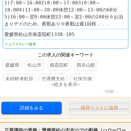
1)7:00～16:002)8:00～17:003)9:00～
18:004)11:00～20:00休憩12:00～13:00の60分
5)16:00～翌9:00休憩22:00～翌2:00の240分※お泊
まりデイのため、夜勤あり※夜勤は週1回程．．．
愛媛県松山市南斎院町1338-105
ジョブメドレー提供
この求人の関連キーワード
愛媛県
松山市
南斎院町
西衣山駅
未経験者歓迎
交通費支給
社保完備
続きを表示
3日前
扶養控除内のオシゴト
制服あり
車・バイク通勤可
詳細をみる
保存リストに追加
正看護師の業務：愛媛県松山市衣山での勤務（ハローワー