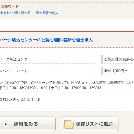
東京都
/
北区
/
西ケ原
西ケ原駅の求人
パーク駒込センターの公認心理師/臨床心理士求人
パーク駒込センター
公認心理師/臨床
ルバイト・パート
時給 1,300円 〜
:30～18:30の間で以下のパターンで勤務していただきます。休憩時間は勤務時間により
日】9:30～18:3013:30～18:30【土日】9:30～17:009:30～12:3013．．．
京都北区西ケ原1-57-16 1F