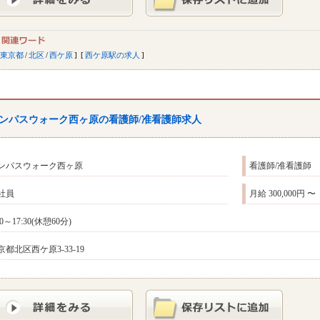
東京都
/
北区
/
西ケ原
西ケ原駅の求人
ンパスウォーク西ヶ原の看護師/准看護師求人
ンパスウォーク西ヶ原
看護師/准看護師
社員
月給 300,000円 〜
30～17:30(休憩60分)
京都北区西ケ原3-33-19