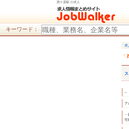
西ケ原駅 の求人
キーワード：
求
ス
--
ア
・
可