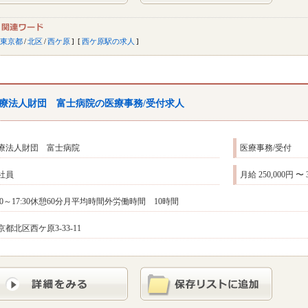
東京都
/
北区
/
西ケ原
西ケ原駅の求人
療法人財団 富士病院の医療事務/受付求人
療法人財団 富士病院
医療事務/受付
社員
月給 250,000円 〜 
:00～17:30休憩60分月平均時間外労働時間 10時間
京都北区西ケ原3-33-11