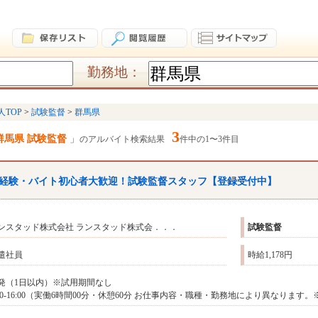
勤務地：
人TOP
試験監督
群馬県
3
群馬県 試験監督
のアルバイト検索結果
件中の1〜3件目
経験・バイト初心者大歓迎！
試験監督
スタッフ【登録受付中】
ンスタッド株式会社 ランスタッド株式会．．．
試験監督
遣社員
時給1,178円
発（1日以内）※試用期間なし
:00-16:00（実働6時間00分・休憩60分 お仕事内容・職種・勤務地により異なり