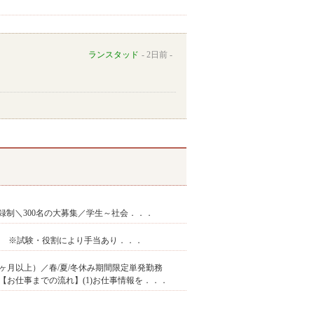
ランスタッド
2日前
録制＼300名の大募集／学生～社会．．．
通費 ※試験・役割により手当あり．．．
ヶ月以上）／春/夏/冬休み期間限定単発勤務
お仕事までの流れ】(1)お仕事情報を．．．