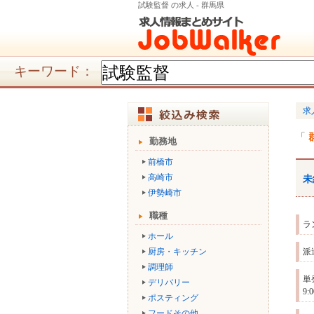
試験監督 の求人 - 群馬県
キーワード：
求
勤務地
前橋市
高崎市
未
伊勢崎市
職種
ラ
ホール
厨房・キッチン
派
調理師
単
デリバリー
9
ポスティング
フードその他