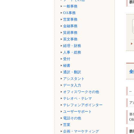
群
一般事務
OA事務
営業事務
金融事務
貿易事務
英文事務
経理・財務
人事・総務
受付
秘書
全
通訳・翻訳
アシスタント
データ入力
--
オフィスワークその他
テレオペ・テレマ
ア
テレフォンアポインター
ユーザーサポート
単
電話その他
O
営業
企画・マーケティング
群