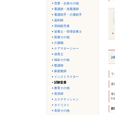
営業・企画その他
看護師・准看護師
看護助手・介護助手
薬剤師
登録販売者
栄養士・管理栄養士
医療その他
介護職
ケアマネージャー
保育士
2
福祉その他
塾講師
家庭教師
ラ
インストラクター
試験監督
派
教育その他
美容師
単
9
エステティシャン
ネイリスト
群
美容その他