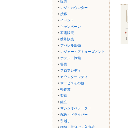
販売
レジ・カウンター
接客
イベント
キャンペーン
家電販売
携帯販売
アパレル販売
レジャー・アミューズメント
ホテル・旅館
警備
フロアレディ
カウンターレディ
サービスその他
軽作業
製造
組立
マシンオペレーター
配送・ドライバー
引越し
梱包・仕分け・入出荷