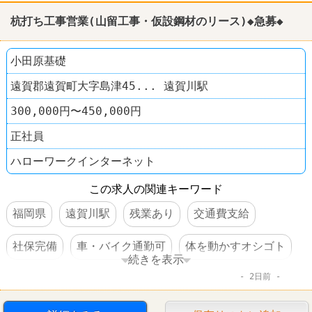
杭打ち工事営業(山留工事・仮設鋼材のリース)◆急募◆
小田原基礎
遠賀郡遠賀町大字島津45... 遠賀川駅
300,000円〜450,000円
正社員
ハローワークインターネット
この求人の関連キーワード
福岡県
遠賀川駅
残業あり
交通費支給
社保完備
車・バイク通勤可
体を動かすオシゴト
続きを表示
2日前
賞与あり
転勤なし