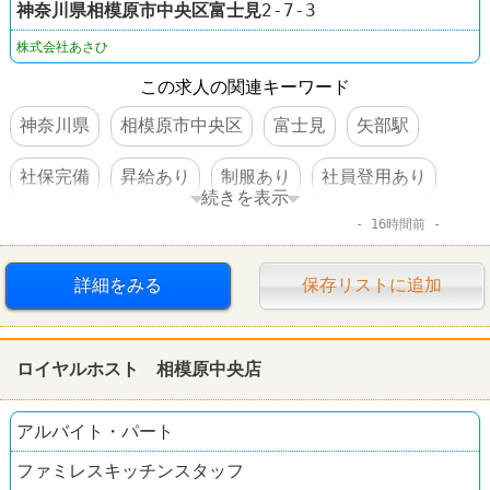
神奈川県
相模原市中央区
富士見
2-7-3
株式会社あさひ
この求人の関連キーワード
神奈川県
相模原市中央区
富士見
矢部駅
社保完備
昇給あり
制服あり
社員登用あり
続きを表示
16時間前
禁煙・分煙
自転車屋
サイクルベースあさひ
詳細をみる
保存リストに追加
ロイヤルホスト 相模原中央店
アルバイト・パート
ファミレスキッチンスタッフ