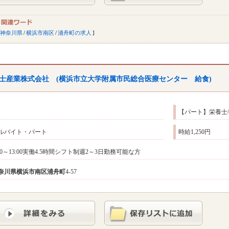
神奈川県
/
横浜市南区
/
浦舟町の求人
士産業株式会社 (横浜市立大学附属市民総合医療センター 給食)
【パート】栄養士
ルバイト・パート
時給1,250円
:30～13:00実働4.5時間シフト制週2～3日勤務可能な方
奈川県
横浜市南区
浦舟町
4-57