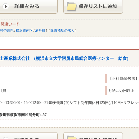
神奈川県
/
横浜市南区
/
浦舟町
阪東橋駅の求人
士産業株式会社 (横浜市立大学附属市民総合医療センター 給食)
【正社員/経験者
社員
月給25万円以上
:30～13:306:00～15:0012:00～21:00実働8時間シフト制年間休日125日(月10日+リフ
奈川県
横浜市南区
浦舟町
4-57