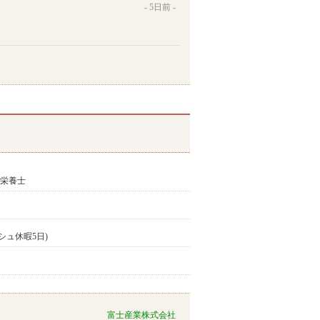
5日前
】栄養士
レッシュ休暇5日)
富士産業株式会社