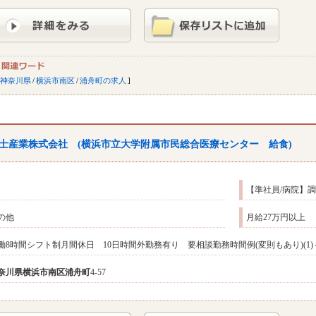
神奈川県
/
横浜市南区
/
浦舟町の求人
士産業株式会社 (横浜市立大学附属市民総合医療センター 給食)
【準社員/病院】
の他
月給27万円以上
働8時間シフト制月間休日 10日時間外勤務有り 要相談勤務時間例(変則もあり)(1) 4:30～13:30(2
奈川県
横浜市南区
浦舟町
4-57