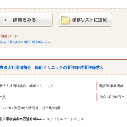
神奈川県
/
横浜市南区
/
浦舟町の求人
療法人社団鴻鵠会 睦町クリニックの看護師/准看護師求人
療法人社団鴻鵠会 睦町クリニック
看護師/准看護師
社員
月給 247,500円 〜 
:00～18:00(休憩60分)時間外 月平均5時間
奈川県
横浜市南区
浦舟町
4-47-2 メディカルコートマリス．．．