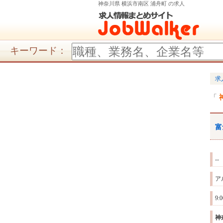
神奈川県 横浜市南区 浦舟町 の求人
キーワード：
求
富
--
ア
9:
神