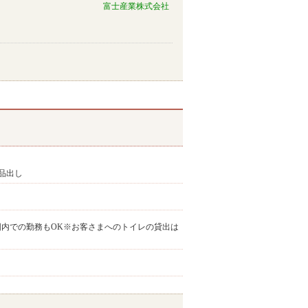
富士産業株式会社
品出し
OK※扶養範囲内での勤務もOK※お客さまへのトイレの貸出は