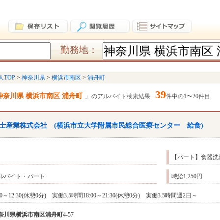
勤務地：
人TOP
神奈川県
横浜市南区
浦舟町
39
神奈川県 横浜市南区 浦舟町
のアルバイト検索結果
件中の1〜20件目
士産業株式会社 (横浜市立大学附属市民総合医療センター 給食)
【パート】食器洗
ルバイト・パート
時給1,250円
00～12:30(休憩0分) 実働3.5時間18:00～21:30(休憩0分) 実働3.5時間週2日～
奈川県
横浜市南区
浦舟町
4-57