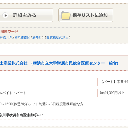
神奈川県
/
横浜市南区
/
浦舟町
阪東橋駅の求人
士産業株式会社 (横浜市立大学附属市民総合医療センター 給食)
【パート】栄養士
ルバイト・パート
時給1,300円以上
:30～16:30(休憩60分)シフト制週2～3日程度勤務可能な方
奈川県
横浜市南区
浦舟町
4-57