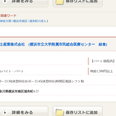
神奈川県
/
横浜市南区
/
浦舟町の求人
士産業株式会社 (横浜市立大学附属市民総合医療センター 給食)
【パート/病院内
ルバイト・パート
時給1,500円以上
30～13:30(休憩60分)6:45～15:45(休憩60分)時間応相談シフト制
奈川県
横浜市南区
浦舟町
4-57