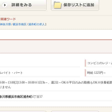
神奈川県
/
横浜市南区
/
浦舟町の求人
コンビニのレジ・
ルバイト・パート
時給 1225円～
1]9:00～13:00[2]13:00～18:00※1日3h～、週2日～OK※平日のみの勤務も
りません
奈川県
横浜市南区
浦舟町
4丁目57