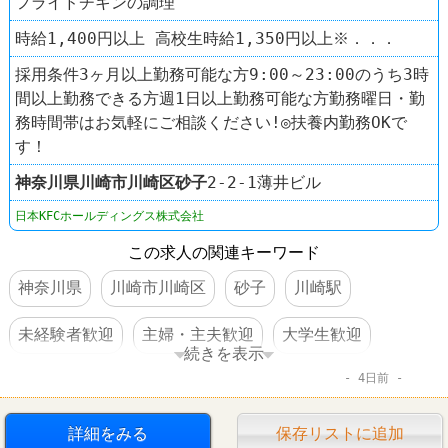
フライドチキンの調理
時給1,400円以上 高校生時給1,350円以上※．．．
採用条件3ヶ月以上勤務可能な方9:00～23:00のうち3時
間以上勤務できる方週1日以上勤務可能な方勤務曜日・勤
務時間帯はお気軽にご相談ください!◎扶養内勤務OKで
す！
神奈川県
川崎市川崎区
砂子
2-2-1薄井ビル
日本KFCホールディングス株式会社
この求人の関連キーワード
神奈川県
川崎市川崎区
砂子
川崎駅
未経験者歓迎
主婦・主夫歓迎
大学生歓迎
続きを表示
4日前
交通費支給
社員割引あり
社員登用あり
髪型自由
ファーストフード
詳細をみる
保存リストに追加