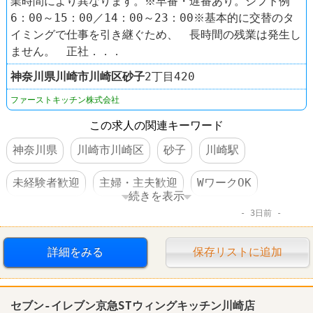
業時間により異なります。※早番・遅番あり。シフト例
6：00～15：00／14：00～23：00※基本的に交替のタ
イミングで仕事を引き継ぐため、 長時間の残業は発生し
ません。 正社．．．
神奈川県
川崎市川崎区
砂子
2丁目420
ファーストキッチン株式会社
この求人の関連キーワード
神奈川県
川崎市川崎区
砂子
川崎駅
未経験者歓迎
主婦・主夫歓迎
WワークOK
続きを表示
3日前
経験者優遇
交通費支給
昇給あり
扶養控除内のオシゴト
禁煙・分煙
60代以上活躍
詳細をみる
保存リストに追加
中高年活躍
ファーストフード
セブン-イレブン京急STウィングキッチン川崎店