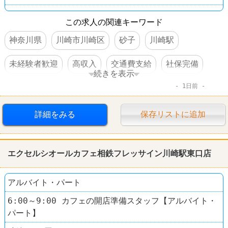
この求人の関連キーワード
神奈川県
川崎市川崎区
砂子
川崎駅
未経験者歓迎
高収入
交通費支給
社保完備
続きを表示
1日前
昇給あり
制服あり
駅チカ
禁煙・分煙
学歴不問
賞与あり
女性活躍
センチュリー21
詳細をみる
保存リストに追加
エクセルシオールカフェ相鉄フレッサイン川崎駅東口店
アルバイト・パート
6:00～9:00 カフェの開店準備スタッフ【アルバイト・
パート】