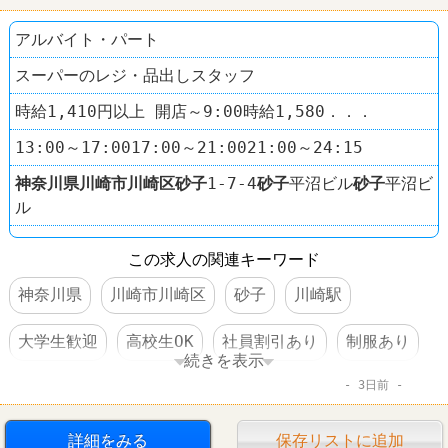
アルバイト・パート
スーパーのレジ・品出しスタッフ
時給1,410円以上 開店～9:00時給1,580．．．
13:00～17:0017:00～21:0021:00～24:15
神奈川県
川崎市川崎区
砂子
1-7-4
砂子
平沼ビル
砂子
平沼ビ
ル
この求人の関連キーワード
神奈川県
川崎市川崎区
砂子
川崎駅
大学生歓迎
高校生OK
社員割引あり
制服あり
続きを表示
3日前
禁煙・分煙
60代以上活躍
コンビニ
スーパー
まいばすけっと
詳細をみる
保存リストに追加