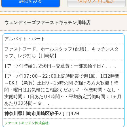
詳細をみる
保存リストに追加
ウェンディーズファーストキッチン川崎店
アルバイト・パート
ファストフード、ホールスタッフ(配膳)、キッチンスタ
ッフ、レジ打ち【川崎駅】
[ア・パ]時給1,250円～交通費：一部支給平日7．．．
[ア・パ]07:00～22:00上記時間帯で週1回、1日2時間
～OK！【急募】土日9～15時の間で働ける方大歓迎！時
間・曜日はお気軽にご相談ください♪・休憩時間：なし・
実働時間：1日あたり4時間～・平均所定労働時間：1ヵ月
あたり32時間～※．．．
神奈川県
川崎市川崎区
砂子
2丁目420
ファーストキッチン株式会社