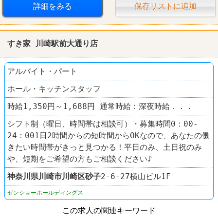
週3～4日からOK
短時間でもＯＫ
交通費支給
詳細をみる
保存リストに追加
昇給あり
食事補助あり
制服あり
すき家 川崎駅前大通り店
社員登用あり
ファミレス
サイゼリヤ
アルバイト・パート
ホール・キッチンスタッフ
時給1,350円～1,688円 通常時給：深夜時給．．．
シフト制（曜日、時間帯は相談可）・募集時間0：00‐
24：001日2時間からの短時間からOKなので、あなたの働
きたい時間帯がきっと見つかる！平日のみ、土日祝のみ
や、短期をご希望の方もご相談ください♪
神奈川県
川崎市川崎区
砂子
2-6-27横山ビル1F
ゼンショーホールディングス
この求人の関連キーワード