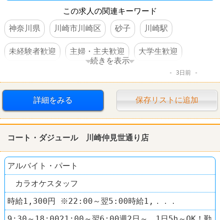
この求人の関連キーワード
神奈川県
川崎市川崎区
砂子
川崎駅
未経験者歓迎
主婦・主夫歓迎
大学生歓迎
続きを表示
3日前
高校生OK
WワークOK
交通費支給
昇給あり
扶養控除内のオシゴト
禁煙・分煙
詳細をみる
保存リストに追加
ファーストフード
ファーストキッチン
コート・ダジュール 川崎仲見世通り店
アルバイト・パート
カラオケスタッフ
時給1,300円 ※22:00～翌5:00時給1,．．．
9:30～18:0021:00～翌6:00週2日～、1日5h～OK！勤