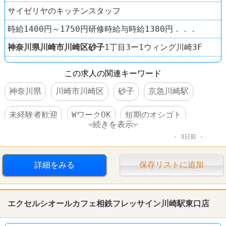
サイゼリヤのキッチンスタッフ
時給1400円～1750円研修時給与時給1380円．．．
神奈川県
川崎市川崎区
砂子
1丁目3ー1ウィング川崎3F
この求人の関連キーワード
神奈川県
川崎市川崎区
砂子
京急川崎駅
未経験者歓迎
WワークOK
短期のオシゴト
続きを表示
3日前
長期のオシゴト
週1～2日からOK
週3～4日からOK
短時間でもＯＫ
交通費支給
詳細をみる
保存リストに追加
昇給あり
食事補助あり
制服あり
エクセルシオールカフェ相鉄フレッサイン川崎駅東口店
社員登用あり
ファミレス
サイゼリヤ