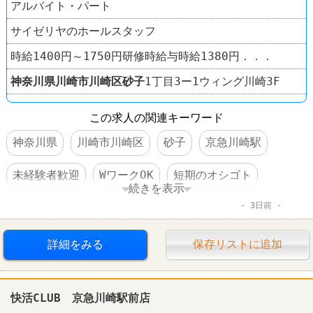
アルバイト・パート
サイゼリヤのホールスタッフ
時給1400円～1750円研修時給与時給1380円．．．
神奈川県
川崎市川崎区
砂子
1丁目3ー1ウィング川崎3F
この求人の関連キーワード
神奈川県
川崎市川崎区
砂子
京急川崎駅
未経験者歓迎
WワークOK
短期のオシゴト
続きを表示
3日前
長期のオシゴト
週1～2日からOK
週3～4日からOK
短時間でもＯＫ
交通費支給
詳細をみる
保存リストに追加
昇給あり
食事補助あり
制服あり
快活CLUB 京急川崎駅前店
社員登用あり
ファミレス
サイゼリヤ