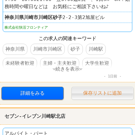
務時間や曜日などは お気軽にご相談下さいね♪
神奈川県
川崎市川崎区
砂子
2-2-3第2旭屋ビル
株式会社快活フロンティア
この求人の関連キーワード
神奈川県
川崎市川崎区
砂子
川崎駅
未経験者歓迎
主婦・主夫歓迎
大学生歓迎
続きを表示
1日前
WワークOK
交通費支給
社保完備
駅チカ
カラオケ
コート・ダジュール
詳細をみる
保存リストに追加
セブン-イレブン川崎駅北店
アルバイト・パート