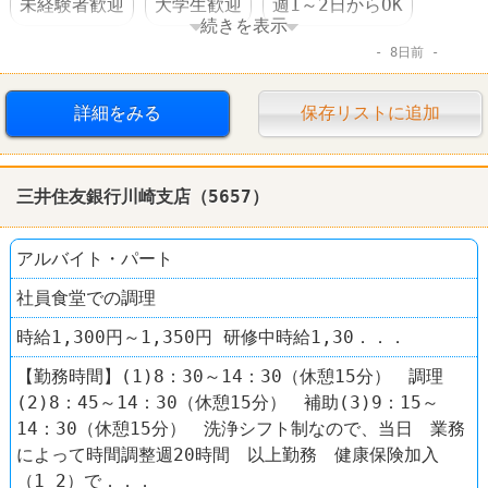
未経験者歓迎
大学生歓迎
週1～2日からOK
続きを表示
8日前
短時間でもＯＫ
交通費支給
食事補助あり
駅チカ
カフェ
エクセルシオール カフェ
詳細をみる
保存リストに追加
三井住友銀行川崎支店（5657）
アルバイト・パート
社員食堂での調理
時給1,300円～1,350円 研修中時給1,30．．．
【勤務時間】(1)8：30～14：30（休憩15分） 調理
(2)8：45～14：30（休憩15分） 補助(3)9：15～
14：30（休憩15分） 洗浄シフト制なので、当日 業務
によって時間調整週20時間 以上勤務 健康保険加入
（1 2）で．．．