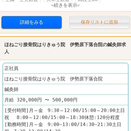
続きを表示
外国人OK
時間・曜日指定可
短時間でもＯＫ
詳細をみる
保存リストに追加
社保完備
社員割引あり
食事補助あり
制服あり
社員登用あり
60代以上活躍
ほねごり接骨院はりきゅう院 伊勢原下落合院の鍼灸師求
人
ファーストフード
マクドナルド
正社員
ほねごり接骨院はりきゅう院 伊勢原下落合院
鍼灸師
月給 320,000円 〜 500,000円
[受付時間]月～金 9:30～12:00/15:00～20:00土日
祝 8:00～12:00/15:00～18:30休憩:120分程度
[勤務時間]月～金 9:00~13:00/14:30~21:30土日