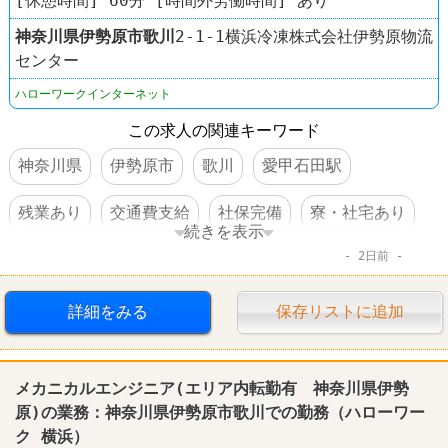
[休憩時間] 60分 [時間外労働時間] あり
神奈川県
伊勢原市
歌川
2-1-1横浜冷凍株式会社伊勢原物流
センター
ハローワークインターネット
この求人の関連キーワード
神奈川県
伊勢原市
歌川
愛甲石田駅
残業あり
交通費支給
社保完備
寮・社宅あり
続きを表示
2日前
車・バイク通勤可
体を動かすオシゴト
賞与あり
倉庫
詳細をみる
保存リストに追加
メカニカルエンジニア(エリア内転勤有 神奈川県伊勢
原)の業務：神奈川県伊勢原市歌川での勤務（ハローワー
ク 横浜）