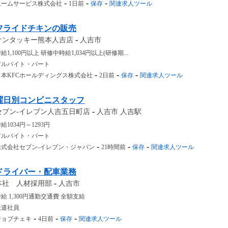
-
-
-
エームサービス株式会社
1日前
保存
関連求人ツール
フライドチキンの販売
-
ケンタッキー熊本人吉店
人吉市
給1,100円以上 研修中時給1,034円以上(研修期...
アルバイト・パート
-
-
-
日本KFCホールディングス株式会社
2日前
保存
関連求人ツール
曜日別コンビニスタッフ
-
セブン-イレブン人吉五日町店
人吉市 人吉駅
給1034円～1293円
アルバイト・パート
-
-
-
株式会社セブン-イレブン・ジャパン
21時間前
保存
関連求人ツール
ドライバー・配車業務
-
本社 人材採用部
人吉市
給 1,300円通勤交通費 全額支給
派遣社員
-
-
-
ジョブチェキ
4日前
保存
関連求人ツール