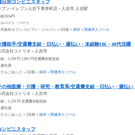
曜日別コンビニスタッフ
-
セブン-イレブン人吉下青井町店
人吉市 人吉駅
給1034円
アルバイト・パート
-
-
-
株式会社セブン-イレブン・ジャパン
2日前
保存
関連求人ツール
介護助手/交通費支給・日払い・週払い・未経験OK・40代活躍
-
株式会社コトリオ
人吉市
給：1,350 円 2,062 円交通費全額支給
派遣社員
-
-
-
はたらこねっと
2日前
保存
関連求人ツール
その他医療・介護・研究・教育系/交通費支給・日払い・週払い
-
株式会社コトリオ
人吉市
給：1,250 円 交通費全額支給
派遣社員
-
-
-
はたらこねっと
2日前
保存
関連求人ツール
コンビニスタッフ