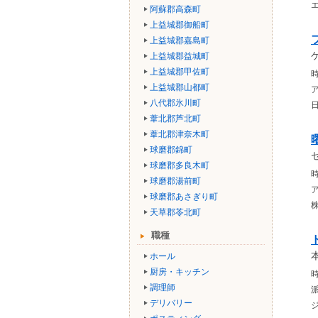
阿蘇郡高森町
上益城郡御船町
上益城郡嘉島町
上益城郡益城町
上益城郡甲佐町
時
上益城郡山都町
八代郡氷川町
葦北郡芦北町
葦北郡津奈木町
球磨郡錦町
球磨郡多良木町
時
球磨郡湯前町
球磨郡あさぎり町
天草郡苓北町
職種
ホール
厨房・キッチン
時
調理師
デリバリー