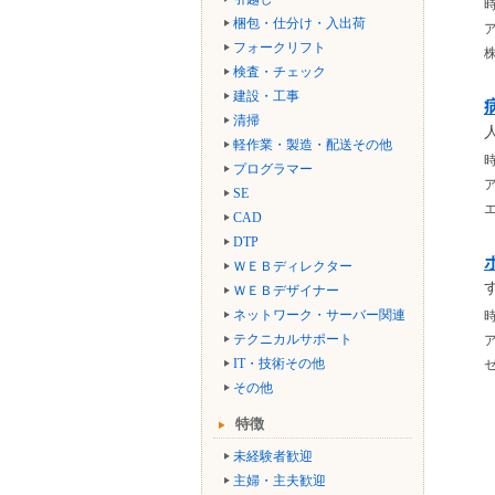
時
梱包・仕分け・入出荷
フォークリフト
検査・チェック
建設・工事
清掃
軽作業・製造・配送その他
時
プログラマー
SE
CAD
DTP
ＷＥＢディレクター
ＷＥＢデザイナー
ネットワーク・サーバー関連
時
テクニカルサポート
IT・技術その他
その他
特徴
未経験者歓迎
主婦・主夫歓迎