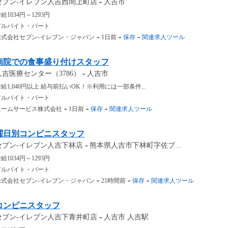
-
セブン-イレブン人吉西間上町店
人吉市
給1034円～1293円
アルバイト・パート
-
-
-
株式会社セブン-イレブン・ジャパン
1日前
保存
関連求人ツール
病院での食事盛り付けスタッフ
-
人吉医療センター（3786）
人吉市
給1,040円以上 給与前払いOK！※利用には一部条件...
アルバイト・パート
-
-
-
エームサービス株式会社
1日前
保存
関連求人ツール
曜日別コンビニスタッフ
-
セブン-イレブン人吉下林店
熊本県人吉市下林町字佐ブ...
給1034円～1293円
アルバイト・パート
-
-
-
株式会社セブン-イレブン・ジャパン
21時間前
保存
関連求人ツール
コンビニスタッフ
-
セブン-イレブン人吉下青井町店
人吉市 人吉駅