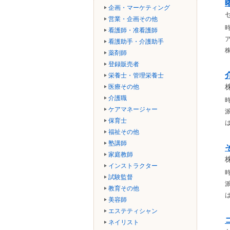
企画・マーケティング
営業・企画その他
時
看護師・准看護師
看護助手・介護助手
薬剤師
登録販売者
栄養士・管理栄養士
医療その他
介護職
時
ケアマネージャー
保育士
福祉その他
塾講師
家庭教師
インストラクター
時
試験監督
教育その他
美容師
エステティシャン
ネイリスト