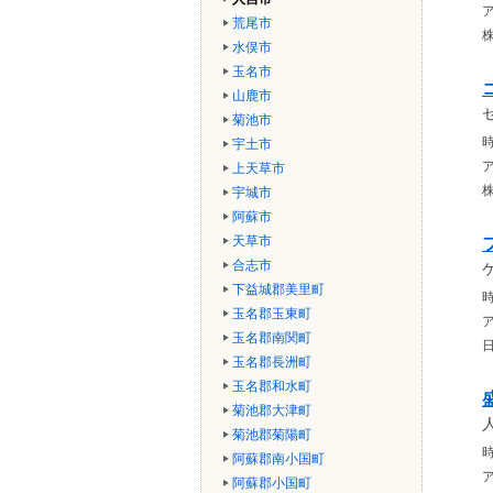
荒尾市
水俣市
玉名市
山鹿市
菊池市
時
宇土市
上天草市
宇城市
阿蘇市
天草市
合志市
下益城郡美里町
時
玉名郡玉東町
玉名郡南関町
玉名郡長洲町
玉名郡和水町
菊池郡大津町
菊池郡菊陽町
時
阿蘇郡南小国町
阿蘇郡小国町