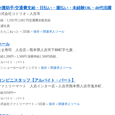
介護助手/交通費支給・日払い・週払い・未経験OK・40代活躍
-
株式会社コトリオ
人吉市
給：1,350 円 2,062 円交通費全額支給
派遣社員
-
-
-
はたらこねっと
2日前
保存
関連求人ツール
ホール
-
はま寿司 人吉店
熊本県人吉市下林町字七麦...
給1,200円～1,500円 深夜時給1,500円高校...
アルバイト・パート
-
-
ゼンショーホールディングス
保存
関連求人ツール
コンビニスタッフ【アルバイト・パート】
-
ファミリーマート 人吉インター店
人吉市熊本県人吉市鬼木町...
給1034円〜
アルバイト・パート
-
-
-
株式会社ファミリーマート
5日前
保存
関連求人ツール