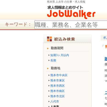
熊本県 人吉市 の仕事・求人情報
キーワード：
求
勤務期間
短期3ヶ月以内
長期
勤務地
時
熊本市中央区
熊本市東区
熊本市西区
熊本市南区
熊本市北区
八代市
時
人吉市