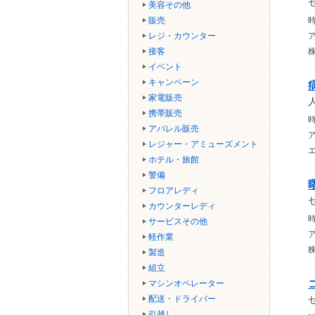
美容その他
販売
時
レジ・カウンター
接客
イベント
キャンペーン
家電販売
携帯販売
時
アパレル販売
レジャー・アミューズメント
ホテル・旅館
警備
フロアレディ
カウンターレディ
時
サービスその他
軽作業
製造
組立
マシンオペレーター
配送・ドライバー
引越し