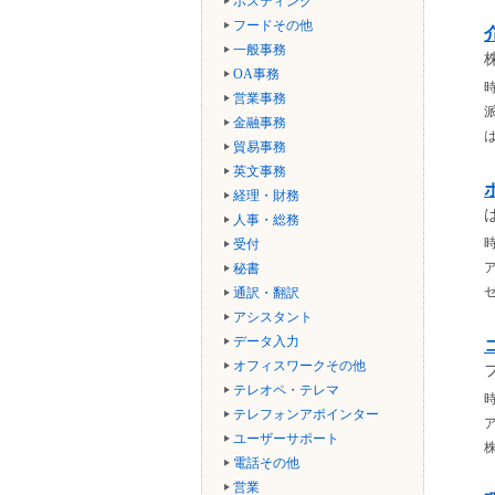
ポスティング
フードその他
一般事務
OA事務
時
営業事務
金融事務
貿易事務
英文事務
経理・財務
人事・総務
時
受付
秘書
通訳・翻訳
アシスタント
データ入力
オフィスワークその他
テレオペ・テレマ
時
テレフォンアポインター
ユーザーサポート
電話その他
営業