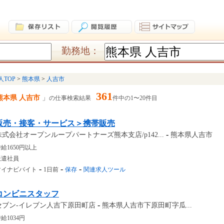
勤務地：
人TOP
熊本県
人吉市
361
熊本県 人吉市
の仕事検索結果
件中の1〜20件目
販売・接客・サービス＞携帯販売
-
株式会社オープンループパートナーズ熊本支店/p142...
熊本県人吉市
給1650円以上
派遣社員
-
-
-
マイナビバイト
1日前
保存
関連求人ツール
コンビニスタッフ
-
セブン-イレブン人吉下原田町店
熊本県人吉市下原田町字瓜...
給1034円