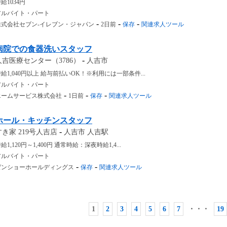
給1034円
アルバイト・パート
-
-
-
株式会社セブン-イレブン・ジャパン
2日前
保存
関連求人ツール
病院での食器洗いスタッフ
-
人吉医療センター（3786）
人吉市
給1,040円以上 給与前払いOK！※利用には一部条件...
アルバイト・パート
-
-
-
エームサービス株式会社
1日前
保存
関連求人ツール
ホール・キッチンスタッフ
-
すき家 219号人吉店
人吉市 人吉駅
給1,120円～1,400円 通常時給：深夜時給1,4...
アルバイト・パート
-
-
ゼンショーホールディングス
保存
関連求人ツール
1
2
3
4
5
6
7
・・・
19