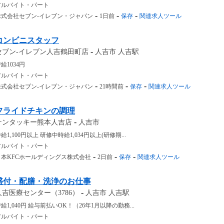
アルバイト・パート
-
-
-
株式会社セブン-イレブン・ジャパン
1日前
保存
関連求人ツール
コンビニスタッフ
-
セブン-イレブン人吉鶴田町店
人吉市 人吉駅
給1034円
アルバイト・パート
-
-
-
株式会社セブン-イレブン・ジャパン
21時間前
保存
関連求人ツール
フライドチキンの調理
-
ケンタッキー熊本人吉店
人吉市
給1,100円以上 研修中時給1,034円以上(研修期...
アルバイト・パート
-
-
-
日本KFCホールディングス株式会社
2日前
保存
関連求人ツール
盛付・配膳・洗浄のお仕事
-
人吉医療センター（3786）
人吉市 人吉駅
給1,040円 給与前払いOK！（26年1月以降の勤務...
アルバイト・パート