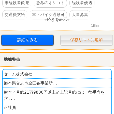
未経験者歓迎
急募のオシゴト
経験者優遇
交通費支給
車・バイク通勤可
大量募集
続きを表示
1日前
禁煙・分煙
住宅手当あり
第二新卒歓迎
完全週休2日制
転勤なし
上場企業
詳細をみる
保存リストに追加
機械警備
セコム株式会社
熊本県合志市全国各事業所...
熊本／月給21万9800円以上※上記月給には一律手当を
含...
正社員