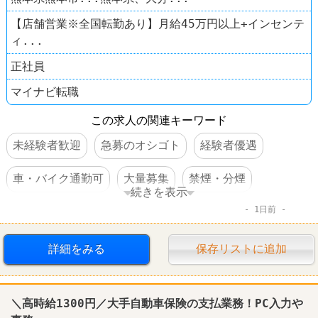
【店舗営業※全国転勤あり】月給45万円以上+インセンテ
ィ...
正社員
マイナビ転職
この求人の関連キーワード
未経験者歓迎
急募のオシゴト
経験者優遇
車・バイク通勤可
大量募集
禁煙・分煙
続きを表示
1日前
服装自由
語学力を活かすオシゴト
住宅手当あり
第二新卒歓迎
詳細をみる
保存リストに追加
＼高時給1300円／大手自動車保険の支払業務！PC入力や