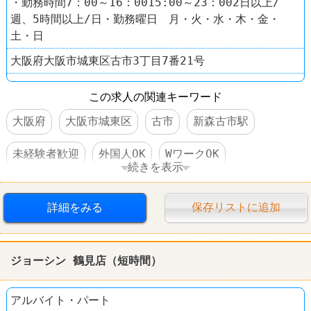
・勤務時間7：00～16：0015:00～23：002日以上/
週、5時間以上/日・勤務曜日 月・火・水・木・金・
土・日
大阪府大阪市城東区古市3丁目7番21号
この求人の関連キーワード
大阪府
大阪市城東区
古市
新森古市駅
未経験者歓迎
外国人OK
WワークOK
続きを表示
交通費支給
社保完備
社員登用あり
詳細をみる
保存リストに追加
禁煙・分煙
60代以上活躍
ドラッグストア
スギ薬局
ジョーシン 鶴見店（短時間）
アルバイト・パート