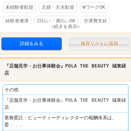
未経験者歓迎
主婦・主夫歓迎
WワークOK
経験者優遇
日払い・週払いOK
交通費支給
続きを表示
社保完備
昇給あり
車・バイク通勤可
詳細をみる
保存リストに追加
禁煙・分煙
学歴不問
60代以上活躍
第二新卒歓迎
中高年活躍
『店舗見学・お仕事体験会』POLA THE BEAUTY 城東緑
店
その他
『店舗見学・お仕事体験会』POLA THE BEAUTY 城東緑
店
業務委託：ビューティーディレクターの報酬体系は、
委．．．