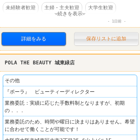
未経験者歓迎
主婦・主夫歓迎
大学生歓迎
続きを表示
1日前
交通費支給
社員割引あり
社員登用あり
駅チカ
髪型自由
ファーストフード
詳細をみる
保存リストに追加
ケンタッキーフライドチキン
POLA THE BEAUTY 城東緑店
その他
『ポーラ』 ビューティーディレクター
業務委託：実績に応じた手数料制となりますが、初期
の．．．
業務委託のため、時間や曜日に決まりはありません。希望
に合わせて働くことが可能です！