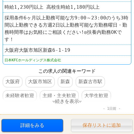
時給1,230円以上 高校生時給1,180円以上
採用条件6ヶ月以上勤務可能な方9:00～23:00のうち3時
間以上勤務できる方週2日以上勤務可能な方勤務曜日・勤
務時間帯はお気軽にご相談ください!◎扶養内勤務OKで
す！
大阪府大阪市旭区新森6-1-19
日本KFCホールディングス株式会社
この求人の関連キーワード
大阪府
大阪市旭区
新森
新森古市駅
未経験者歓迎
主婦・主夫歓迎
大学生歓迎
続きを表示
1日前
交通費支給
社員割引あり
社員登用あり
駅チカ
髪型自由
ファーストフード
詳細をみる
保存リストに追加