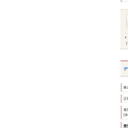
デ
株
正
雇
[
愛