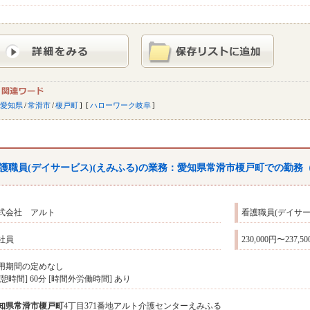
愛知県
/
常滑市
/
榎戸町
ハローワーク岐阜
護職員(デイサービス)(えみふる)の業務：愛知県常滑市榎戸町での勤務
式会社 アルト
看護職員(デイサー
社員
230,000円〜237,5
用期間の定めなし
休憩時間] 60分 [時間外労働時間] あり
知県
常滑市
榎戸町
4丁目371番地アルト介護センターえみふる