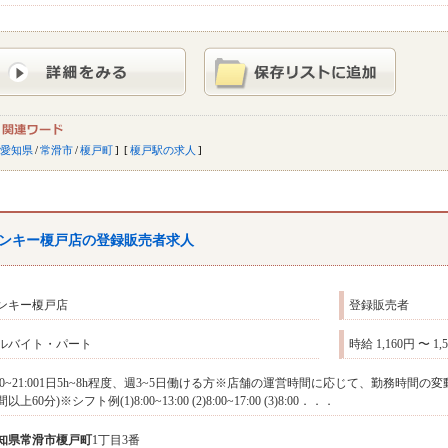
愛知県
/
常滑市
/
榎戸町
榎戸駅の求人
ンキー榎戸店の登録販売者求人
ンキー榎戸店
登録販売者
ルバイト・パート
時給 1,160円 〜 1,
:00~21:001日5h~8h程度、週3~5日働ける方※店舗の運営時間に応じて、勤務時間
以上60分)※シフト例(1)8:00~13:00 (2)8:00~17:00 (3)8:00．．．
知県
常滑市
榎戸町
1丁目3番