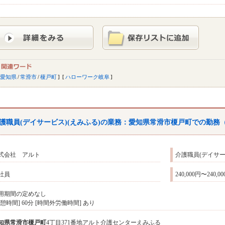
愛知県
/
常滑市
/
榎戸町
ハローワーク岐阜
護職員(デイサービス)(えみふる)の業務：愛知県常滑市榎戸町での勤務
式会社 アルト
介護職員(デイサー
社員
240,000円〜240,0
用期間の定めなし
休憩時間] 60分 [時間外労働時間] あり
知県
常滑市
榎戸町
4丁目371番地アルト介護センターえみふる