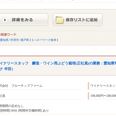
愛知県
/
常滑市
/
榎戸町
ハローワーク岐阜
イナリースタッフ 醸造・ワイン用ぶどう栽培(正社員)の業務：愛知
ク 半田）
式会社 ブルーチップファーム
ワイナリースタッ
社員
198,000円〜280,0
用期間の定めなし
休憩時間] 60分 [時間外労働時間] あり