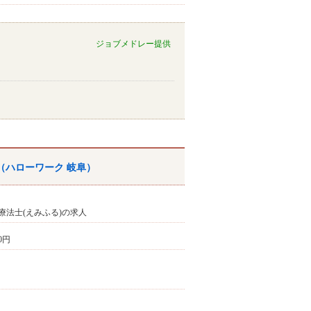
ジョブメドレー提供
（ハローワーク 岐阜）
療法士(えみふる)の求人
00円