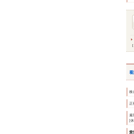
看
株
正
雇
[
愛