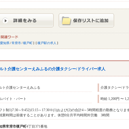
愛知県
/
常滑市
/
榎戸町
榎戸駅の求人
ルト介護センターえみふるの介護タクシー/ドライバー求人
ルト介護センターえみふる
介護タクシー/ド
ルバイト・パート
時給 1,200円 〜 1,
フト制1)7:30～9:452)15:15～17:30※(1)および(2)の合計4～5時間程度の
就業時間は前後することがあります。休憩0分月平均時間外労働 3時間
知県
常滑市
榎戸町
4丁目371番地