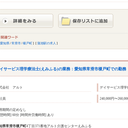
愛知県
/
常滑市
/
榎戸町
蒲池駅の求人
イサービス理学療法士(えみふる)の業務：愛知県常滑市榎戸町での勤務
式会社 アルト
デイサービス理学
社員
240,000円〜260,0
用期間の定めなし
休憩時間] 60分 [時間外労働時間] あり
知県
常滑市
榎戸町
4丁目371番地アルト介護センターえみふる