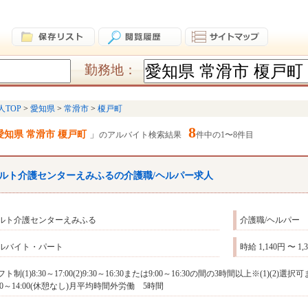
勤務地：
人TOP
愛知県
常滑市
榎戸町
8
愛知県 常滑市 榎戸町
のアルバイト検索結果
件中の1〜8件目
ルト介護センターえみふるの介護職/ヘルパー求人
ルト介護センターえみふる
介護職/ヘルパー
ルバイト・パート
時給 1,140円 〜 1,
フト制(1)8:30～17:00(2)9:30～16:30または9:00～16:30の間の3時間以上※(1
:30～14:00(休憩なし)月平均時間外労働 5時間