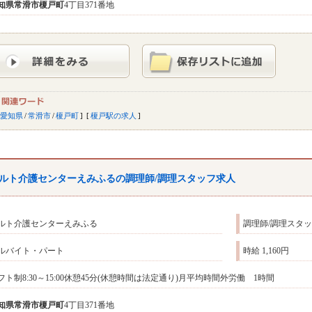
知県
常滑市
榎戸町
4丁目371番地
愛知県
/
常滑市
/
榎戸町
榎戸駅の求人
ルト介護センターえみふるの調理師/調理スタッフ求人
ルト介護センターえみふる
調理師/調理スタ
ルバイト・パート
時給 1,160円
フト制8:30～15:00休憩45分(休憩時間は法定通り)月平均時間外労働 1時間
知県
常滑市
榎戸町
4丁目371番地