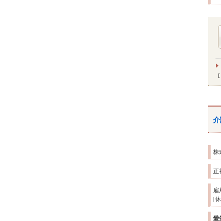
介
株
正
雇
[
愛