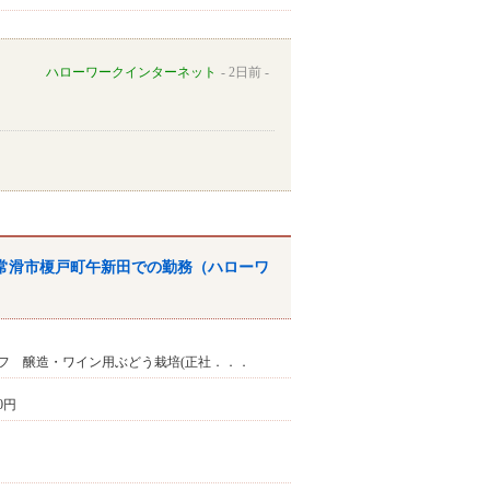
ハローワークインターネット
2日前
県常滑市榎戸町午新田での勤務（ハローワ
フ 醸造・ワイン用ぶどう栽培(正社．．．
00円