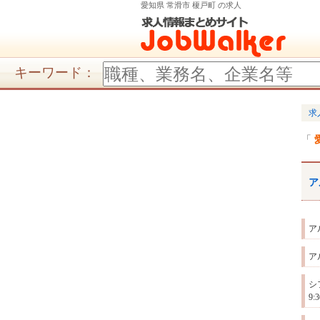
愛知県 常滑市 榎戸町 の求人
キーワード：
求
ア
ア
ア
シ
9