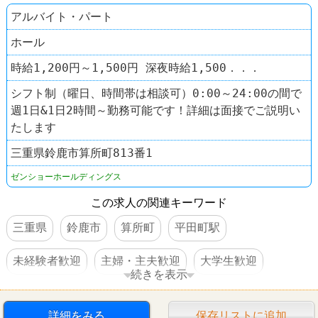
アルバイト・パート
ホール
時給1,200円～1,500円 深夜時給1,500．．．
シフト制（曜日、時間帯は相談可）0:00～24:00の間で
週1日&1日2時間～勤務可能です！詳細は面接でご説明い
たします
三重県鈴鹿市算所町813番1
ゼンショーホールディングス
この求人の関連キーワード
三重県
鈴鹿市
算所町
平田町駅
未経験者歓迎
主婦・主夫歓迎
大学生歓迎
続きを表示
高校生OK
交通費支給
社保完備
食事補助あり
詳細をみる
保存リストに追加