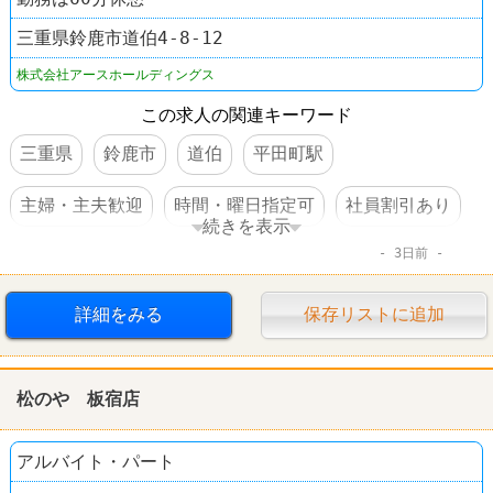
三重県鈴鹿市道伯4-8-12
株式会社アースホールディングス
この求人の関連キーワード
三重県
鈴鹿市
道伯
平田町駅
主婦・主夫歓迎
時間・曜日指定可
社員割引あり
続きを表示
3日前
車・バイク通勤可
大量募集
美容室
EARTH
詳細をみる
保存リストに追加
松のや 板宿店
アルバイト・パート