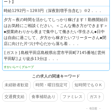
ート】
時給1292円～1203円（深夜割増手当含む）※2．．．
夕方～夜の時間を活かしてしっかり稼げます！勤務開始日
はお気軽にご相談ください。＜こんな働き方ができます＞
◆授業終わりから夜まで集中して働きたい学生さん◆日中
は自由に過ごして、夕方から稼ぎたいフリーターさん◆閉
店に向けた片づけ中心だから落ち着．．．
[ガスト]島根平田店島根県出雲市平田町7145番地[雲州
平田駅]より徒歩13分ほ．．．
すかいらーくグループ
この求人の関連キーワード
未経験者歓迎
時間・曜日指定可
短時間でもＯＫ
交通費支給
食事補助あり
ファミレス
ガスト
6日前