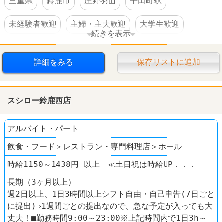
三重県
鈴鹿市
庄野羽山
平田町駅
未経験者歓迎
主婦・主夫歓迎
大学生歓迎
続きを表示
高校生OK
交通費支給
社員登用あり
駅チカ
詳細をみる
保存リストに追加
車・バイク通勤可
禁煙・分煙
すし
スシロー
スシロー鈴鹿西店
アルバイト・パート
飲食・フード＞レストラン・専門料理店＞ホール
時給1150～1438円 以上 ≪土日祝は時給UP．．．
長期（3ヶ月以上）
週2日以上、1日3時間以上シフト自由・自己申告(7日ごと
に提出)⇒1週間ごとの提出なので、急な予定が入っても大
丈夫！■勤務時間9:00～23:00※上記時間内で1日3h～