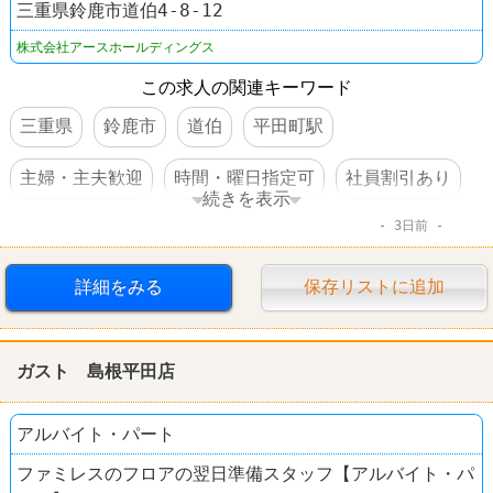
三重県鈴鹿市道伯4-8-12
株式会社アースホールディングス
この求人の関連キーワード
三重県
鈴鹿市
道伯
平田町駅
主婦・主夫歓迎
時間・曜日指定可
社員割引あり
続きを表示
3日前
車・バイク通勤可
大量募集
美容室
EARTH
詳細をみる
保存リストに追加
ガスト 島根平田店
アルバイト・パート
ファミレスのフロアの翌日準備スタッフ【アルバイト・パ