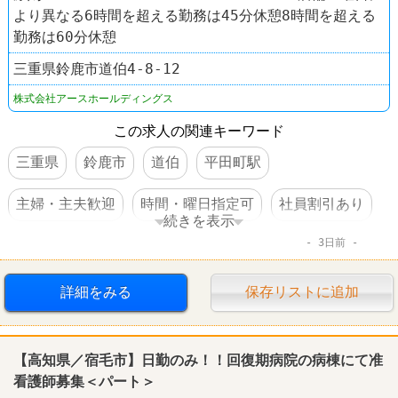
より異なる6時間を超える勤務は45分休憩8時間を超える
勤務は60分休憩
三重県鈴鹿市道伯4-8-12
株式会社アースホールディングス
この求人の関連キーワード
三重県
鈴鹿市
道伯
平田町駅
主婦・主夫歓迎
時間・曜日指定可
社員割引あり
続きを表示
3日前
社員登用あり
車・バイク通勤可
大量募集
美容室
EARTH
詳細をみる
保存リストに追加
【高知県／宿毛市】日勤のみ！！回復期病院の病棟にて准
看護師募集＜パート＞