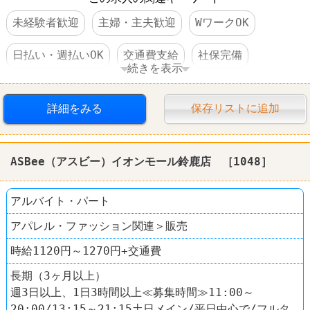
未経験者歓迎
主婦・主夫歓迎
WワークOK
日払い・週払いOK
交通費支給
社保完備
続きを表示
昇給あり
扶養控除内のオシゴト
詳細をみる
保存リストに追加
車・バイク通勤可
禁煙・分煙
60代以上活躍
第二新卒歓迎
中高年活躍
ASBee（アスビー）イオンモール鈴鹿店 ［1048］
アルバイト・パート
アパレル・ファッション関連＞販売
時給1120円～1270円+交通費
長期（3ヶ月以上）
週3日以上、1日3時間以上≪募集時間≫11:00～
20:00/13:15～21:15土日メイン/平日中心で/フルタ