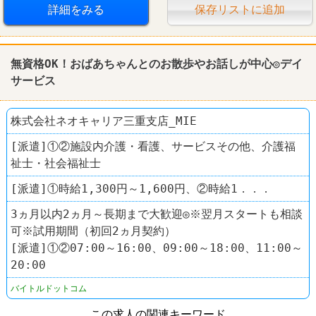
詳細をみる
保存リストに追加
無資格OK！おばあちゃんとのお散歩やお話しが中心◎デイ
サービス
株式会社ネオキャリア三重支店_MIE
[派遣]①②施設内介護・看護、サービスその他、介護福
祉士・社会福祉士
[派遣]①時給1,300円～1,600円、②時給1．．．
3ヵ月以内2ヵ月～長期まで大歓迎◎※翌月スタートも相談
可※試用期間（初回2ヵ月契約）
[派遣]①②07:00～16:00、09:00～18:00、11:00～
20:00
バイトルドットコム
この求人の関連キーワード