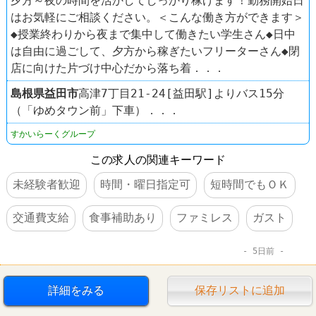
夕方～夜の時間を活かしてしっかり稼げます！勤務開始日
はお気軽にご相談ください。＜こんな働き方ができます＞
◆授業終わりから夜まで集中して働きたい学生さん◆日中
は自由に過ごして、夕方から稼ぎたいフリーターさん◆閉
店に向けた片づけ中心だから落ち着．．．
島根県
益田市
高津7丁目21-24[益田駅]よりバス15分
（「ゆめタウン前」下車）．．．
すかいらーくグループ
この求人の関連キーワード
未経験者歓迎
時間・曜日指定可
短時間でもＯＫ
交通費支給
食事補助あり
ファミレス
ガスト
5日前
詳細をみる
保存リストに追加