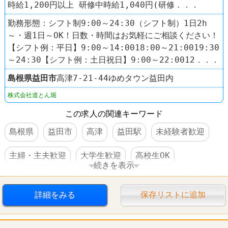
時給1,200円以上 研修中時給1,040円(研修．．．
勤務形態：シフト制9:00～24:30（シフト制）1日2h
～・週1日～OK！日数・時間はお気軽にご相談ください！
【シフト例：平日】9:00～14:0018:00～21:0019:30
～24:30【シフト例：土日祝日】9:00～22:0012．．．
島根県
益田市
高津7-21-44ゆめタウン益田内
株式会社道とん堀
この求人の関連キーワード
島根県
益田市
高津
益田駅
未経験者歓迎
主婦・主夫歓迎
大学生歓迎
高校生OK
続きを表示
WワークOK
社員登用あり
禁煙・分煙
詳細をみる
保存リストに追加
60代以上活躍
レストラン
居酒屋
お好み焼道とん堀