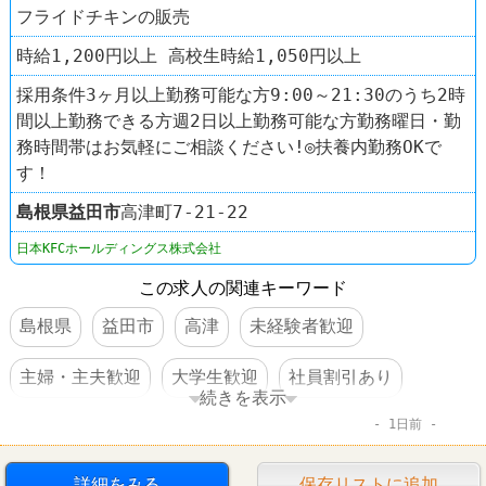
フライドチキンの販売
時給1,200円以上 高校生時給1,050円以上
採用条件3ヶ月以上勤務可能な方9:00～21:30のうち2時
間以上勤務できる方週2日以上勤務可能な方勤務曜日・勤
務時間帯はお気軽にご相談ください!◎扶養内勤務OKで
す！
島根県
益田市
高津町7-21-22
日本KFCホールディングス株式会社
この求人の関連キーワード
島根県
益田市
高津
未経験者歓迎
主婦・主夫歓迎
大学生歓迎
社員割引あり
続きを表示
1日前
制服あり
社員登用あり
車・バイク通勤可
髪型自由
ファーストフード
詳細をみる
保存リストに追加