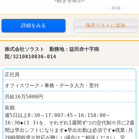
続きを表示
3日前
社保完備
扶養控除内のオシゴト
制服あり
社員登用あり
車・バイク通勤可
髪型自由
詳細をみる
保存リストに追加
学歴不問
60代以上活躍
株式会社ソラスト 勤務地：益田赤十字病
院/3210810036-014
正社員
オフィスワーク＞事務・データ入力・受付
月給16万5000円
長期
週5日以上8:30～17:007:45～16:158:00～
16:30◆(1 3)を、それぞれ1週間ずつの交代制※月に2週
間は早出シフトになります◆早出出勤は必須です◆残業:月
20時間程度※対応が難しい場合はご相談ください。完