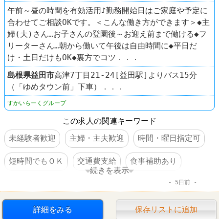
午前～昼の時間を有効活用♪勤務開始日はご家庭や予定に
合わせてご相談OKです。＜こんな働き方ができます＞◆主
婦(夫)さん…お子さんの登園後～お迎え前まで働ける◆フ
リーターさん…朝から働いて午後は自由時間に◆平日だ
け・土日だけもOK◆裏方でコツ．．．
島根県
益田市
高津7丁目21-24[益田駅]よりバス15分
（「ゆめタウン前」下車）．．．
すかいらーくグループ
この求人の関連キーワード
未経験者歓迎
主婦・主夫歓迎
時間・曜日指定可
短時間でもＯＫ
交通費支給
食事補助あり
続きを表示
5日前
ファミレス
ガスト
詳細をみる
保存リストに追加