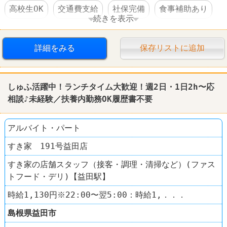
高校生OK
交通費支給
社保完備
食事補助あり
続きを表示
社員登用あり
学歴不問
すし
はま寿司
詳細をみる
保存リストに追加
しゅふ活躍中！ランチタイム大歓迎！週2日・1日2h〜応
相談♪未経験／扶養内勤務OK履歴書不要
アルバイト・パート
すき家 191号益田店
すき家の店舗スタッフ（接客・調理・清掃など）(ファス
トフード・デリ)【益田駅】
時給1,130円※22:00〜翌5:00：時給1,．．．
島根県
益田市