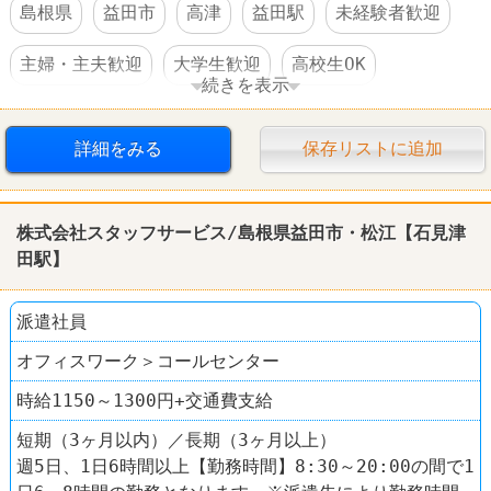
島根県
益田市
高津
益田駅
未経験者歓迎
主婦・主夫歓迎
大学生歓迎
高校生OK
続きを表示
WワークOK
社員登用あり
車・バイク通勤可
詳細をみる
保存リストに追加
禁煙・分煙
60代以上活躍
レストラン
居酒屋
お好み焼道とん堀
株式会社スタッフサービス/島根県益田市・松江【石見津
田駅】
派遣社員
オフィスワーク＞コールセンター
時給1150～1300円+交通費支給
短期（3ヶ月以内）／長期（3ヶ月以上）
週5日、1日6時間以上【勤務時間】8:30～20:00の間で1