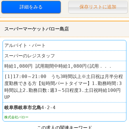
詳細をみる
保存リストに追加
制服あり
車・バイク通勤可
レストラン
やよい軒
スーパーマーケットバロー島店
アルバイト・パート
スーパーのレジスタッフ
時給1,080円 試用期間中時給1,080円(試用．．．
[1]17:00～21:00 うち3時間以上※土日祝は月半分程
度勤務できる方【短時間パートタイマー】1.勤務時間:3
時間以上2.勤務日数:週3～5日程度3.土日祝時給100円
UP
岐阜県
岐阜市
北島
4-2-4
株式会社バロー
この求人の関連キーワード