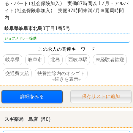
る・パート(社会保険加入) 実働87時間以上/月・アルバ
イト(社会保険非加入) 実働87時間未満/月※開局時間
内．．．
岐阜県
岐阜市
北島
3丁目1番5号
ジョブメドレー提供
この求人の関連キーワード
岐阜県
岐阜市
北島
西岐阜駅
未経験者歓迎
交通費支給
扶養控除内のオシゴト
続きを表示
車・バイク通勤可
詳細をみる
保存リストに追加
スギ薬局 島店（MC）