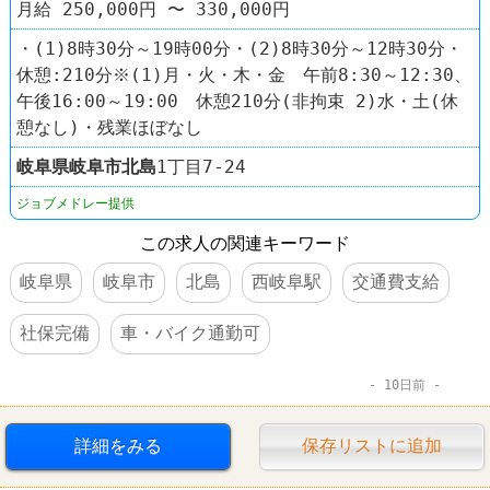
月給 250,000円 〜 330,000円
・(1)8時30分～19時00分・(2)8時30分～12時30分・
休憩:210分※(1)月・火・木・金 午前8:30～12:30、
午後16:00～19:00 休憩210分(非拘束 2)水・土(休
憩なし)・残業ほぼなし
岐阜県
岐阜市
北島
1丁目7-24
ジョブメドレー提供
この求人の関連キーワード
岐阜県
岐阜市
北島
西岐阜駅
交通費支給
社保完備
車・バイク通勤可
10日前
詳細をみる
保存リストに追加