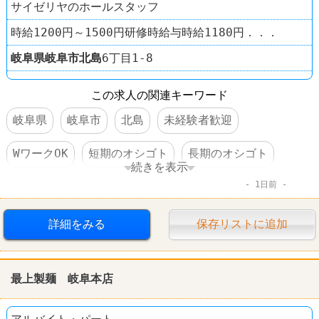
サイゼリヤのホールスタッフ
時給1200円～1500円研修時給与時給1180円．．．
岐阜県
岐阜市
北島
6丁目1-8
この求人の関連キーワード
岐阜県
岐阜市
北島
未経験者歓迎
WワークOK
短期のオシゴト
長期のオシゴト
続きを表示
1日前
週1～2日からOK
週3～4日からOK
短時間でもＯＫ
交通費支給
昇給あり
詳細をみる
保存リストに追加
食事補助あり
制服あり
社員登用あり
最上製麺 岐阜本店
ファミレス
サイゼリヤ