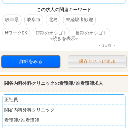
この求人の関連キーワード
岐阜県
岐阜市
北島
未経験者歓迎
WワークOK
短期のオシゴト
長期のオシゴト
続きを表示
2日前
週1～2日からOK
週3～4日からOK
短時間でもＯＫ
交通費支給
昇給あり
詳細をみる
保存リストに追加
食事補助あり
制服あり
社員登用あり
関谷内科外科クリニックの看護師/准看護師求人
ファミレス
サイゼリヤ
正社員
関谷内科外科クリニック
看護師/准看護師