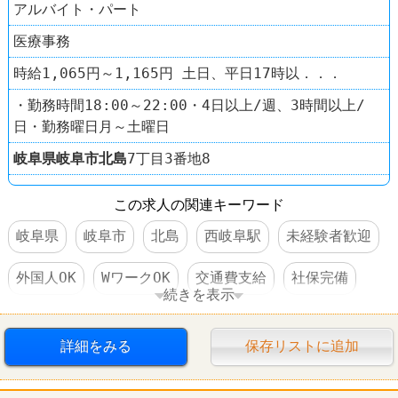
アルバイト・パート
医療事務
時給1,065円～1,165円 土日、平日17時以．．．
・勤務時間18:00～22:00・4日以上/週、3時間以上/
日・勤務曜日月～土曜日
岐阜県
岐阜市
北島
7丁目3番地8
この求人の関連キーワード
岐阜県
岐阜市
北島
西岐阜駅
未経験者歓迎
外国人OK
WワークOK
交通費支給
社保完備
続きを表示
社員登用あり
禁煙・分煙
ドラッグストア
詳細をみる
保存リストに追加
スギ薬局