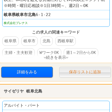
※時間・曜日応相談※1日3時間～、週2日～OK
岐阜県
岐阜市
北島
6-1-22
株式会社プレナス
この求人の関連キーワード
岐阜県
岐阜市
北島
西岐阜駅
主婦・主夫歓迎
WワークOK
週1～2日からOK
続きを表示
週3～4日からOK
社保完備
食事補助あり
詳細をみる
保存リストに追加
制服あり
車・バイク通勤可
レストラン
やよい軒
サイゼリヤ 岐阜北島
アルバイト・パート